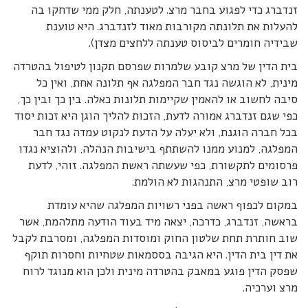
זנדברג כדי לפגוע בחבר מרצ. לטענתה, חלק ממי שדחקו בה
להעלות את תלונתה מקורבות מאוד לזנדברג. היא טוענת
שבידיה חומרים לביסוס טענתה ללחצים מצדן).
בית הדין של מרצ קובע שלמרות שפרסם תקנון לטיפול בהטרדה
מינית, לא הוגשה נגד חבר המפלגה אף תלונה אחת, ואין כל
סיבה לחשוב או להאמין שקיימות תלונות כאלה. בין כך ובין כך,
כפי שגם זנדברג אמורה לדעת, הזכות להליך הוגן היא זכות יסוד
בכל חברה הוגנת, ולא יעלה על הדעת לנקוט עמדה נגד חבר
המפלגה, למנוע ממנו להשתתף בישיבות הנהלה, ולהוציא נגדו
פרסומים לתקשורת, כפי שעשתה ראשת המפלגה. זוהי, לדעת
רוב שופטי מרצ, התנהגות לא הולמת.
במקום לכפוף ראשה בפני רשויות המפלגה שהיא עומדת
בראשה, זנדברג, כדרכה, יצאה מיד בעוד הודעה מתלהמת, אשר
שוב חותרת תחת שלטון החוק ומוסדות המפלגה, ומסרבת לקבל
את דין בית הדין. היא הגיבה בססמאות שטחיות וחסרות תוקף
שפסק הדין פוגע במאבק בהטרדה מינית ולכן הוא מנוגד לרוח
מרצ וערכיה.