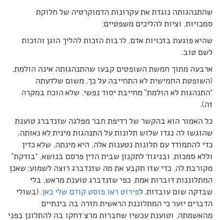
שהתנהגותה נוגדת את עקרונות הדמוקרטיה של חלוקת
סמכויות, וציות להליכים משפטיים;
שהיא פוגעת בזכויות אדם, לרבות הזכות להליך הוגן והזכות
לשם טוב.
ארבעה מתוך חמשת השופטים קבעו שהתנהגותה אינה הולמת.
(השופטת החמישית לא התחייבה על כך, משום שלדעתה
“התנהגות לא הולמת” מחייבת יסוד נפשי, שלא הוכח במקרה
זה).
כל האמור הוא בהקשר של רדיפת חבר מפלגה שזנדברג טוענת
שהוגשו לה נגדו שלוש תלונות על התנהגות מינית לא נאותה.
כדי להתמודד עם תלונות נטענות אלה, היא מינתה, שלא כדין
וללא סמכות, ובניגוד לתקנון שבית הדין פרסם בנושא, “בודקת”
מקורבת לה, כדי שזו תקבע את מה שזנדברג רוצה לשמוע: שאכן
המתלוננות דוברות אמת, כפי שזנדברג טוענת מראש, בלי
שבדקה שום עובדות. ל
פירוט ראו פוסט קודם שלי כאן.
(בשולי
הדברים יוער כי המתלוננת הראשית חזרה בה בינתיים
מהאשמתה, וטוענת עכשיו שחברות מרצ דחקו בה להתלונן בפני