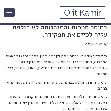
Orit Kamir
Toggle
בית הדין של מרצ: זנדברג פועלת
navigation
בחוסר סמכות והתנהגותה לא הולמת.
עליה לסיים את תפקידה.
May 2, 2019
בית הדין של מרצ פרסם פסק דין יוצא דופן בחריפותו נגד ראשת
המפלגה, תמר זנדברג. כל חמשת שופטי בית הדין קבעו
שזנדברג פועלת מזה חודשים רבים ביודעין, באופן שיטתי, ללא
סמכות;
שהיא חותרת תחת סמכותו של בית הדין המפלגתי ושלטון החוק
במרצ;
שהיא מתיימרת להיות מעל לחוקת המפלגה ותקנונה, וטוענת –
בטעות כמובן – שאלה לא חלים עליה, ושבית הדין של המפלגה
אינו מוסמך לדון בתיפקודה;