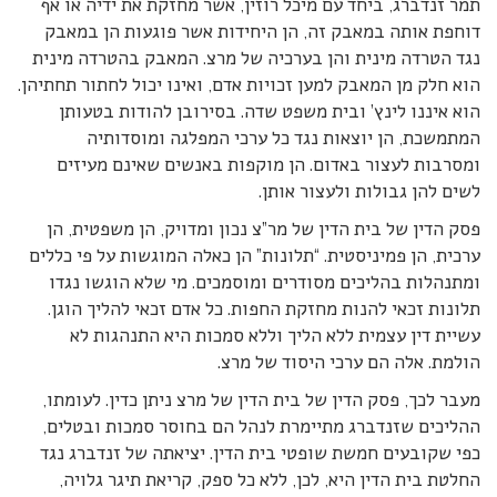
תמר זנדברג, ביחד עם מיכל רוזין, אשר מחזקת את ידיה או אף
דוחפת אותה במאבק זה, הן היחידות אשר פוגעות הן במאבק
נגד הטרדה מינית והן בערכיה של מרצ. המאבק בהטרדה מינית
הוא חלק מן המאבק למען זכויות אדם, ואינו יכול לחתור תחתיהן.
הוא איננו לינץ’ ובית משפט שדה. בסירובן להודות בטעותן
המתמשכת, הן יוצאות נגד כל ערכי המפלגה ומוסדותיה
ומסרבות לעצור באדום. הן מוקפות באנשים שאינם מעיזים
לשים להן גבולות ולעצור אותן.
פסק הדין של בית הדין של מר”צ נכון ומדויק, הן משפטית, הן
ערכית, הן פמיניסטית. “תלונות” הן כאלה המוגשות על פי כללים
ומתנהלות בהליכים מסודרים ומוסמכים. מי שלא הוגשו נגדו
תלונות זכאי להנות מחזקת החפות. כל אדם זכאי להליך הוגן.
עשיית דין עצמית ללא הליך וללא סמכות היא התנהגות לא
הולמת. אלה הם ערכי היסוד של מרצ.
מעבר לכך, פסק הדין של בית הדין של מרצ ניתן כדין. לעומתו,
ההליכים שזנדברג מתיימרת לנהל הם בחוסר סמכות ובטלים,
כפי שקובעים חמשת שופטי בית הדין. יציאתה של זנדברג נגד
החלטת בית הדין היא, לכן, ללא כל ספק, קריאת תיגר גלויה,