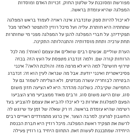
מפורשת ומסוכנת על שלטון החוק, זכויות האדם ומוסדות
המפלגה שהיא עומדת בראשה.
לא יכול להיות ספק שזנדברג אינה ראויה לעמוד בראש המפלגה
שתחתיה היא חותרת. עליה ועל מיכל רוזין להתפטר לאלתר מכל
תפקידיהן. על חברי המפלגה להגן על המפלגה מפני מי שחותרות
תחת ערכיה ותחת מוסדותיה והתנהלותה התקינה.
הערת שוליים. אנשים רבים שואלים את עצמם (ואותי): מה לכל
הרוחות קורה שם, ולמה זנדברג מטפסת על העץ הזה בכזה
טירוף חושים? למה היא לא מרפה מזה והולכת הלאה? אינני
פסיכיאטרית ואינני יודעת. אבל מה שנראה לעין הוא זה: זנדברג
הבטיחה לבוחריה עשרה מנדטים, ולא הצליחה לשמור גם על
החמישה שקיבלה. כשלונה מהדהד. היא לא הציעה חזון משום
סוג, שום הישג משום סוג, ורבים מאוד ממצביעי מרצ הצביעו
הפעם למפלגות אחרות כי לא יכלו להביא את עצמם להצביע בעד
רשימה שהיא עומדת בראשה. זו רק שאלה של זמן עד שיוגש לה
החשבון לפרעון. למרבה הצער, אין כרגע מתמודדים ראויים רבים
לרשת את תפקיד ראשת המפלגה. מיכל רוזין היא חברת הכנסת
היחידה שמתכננת לעשות זאת. התחום היחיד בו רוזין פעילה