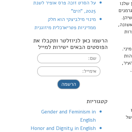
על הסרט זוכה פרס אופיר לשנת
 שלנו
רמנים
2025, "הים"
יהן.
מינוי מילביצקי הוא חלק
אשונה,
ממדיניות פטריארכלית מיזוגנית
רות
הרשמו כאן לניוזלטר ותקבלו את
הפוסטים הבאים ישירות למייל
יני.
הות
עיר,
I agree terms and
conditions.*
קטגוריות
Gender and Feminism in
של
English
Honor and Dignity in English