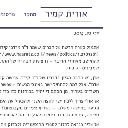
אורית קמיר
מחקר
פרסומי
לאנוס גם אבות, אחים ובנים של
יולי 22, 2014
להתייצב מאחורי הדובר – זו פשוט הבהרה של התרב
שמבינים רק כוח.
אכן, יש הרבה הגיון בדבריו של ד"ר קידר. ענישה ק
אדם". אבל למה להתחיל ישר באונס הנשים – אפשר 
חשודים בטרור; מן הסתם די יהיה בכוחנות כזו כדי ל
אז אולי צריך ללכת ישר לקצה השני ולהפעיל את ה
פגיעה במישהו משלנו — נשרוף צעירים מקבוצתם? ז
סליחה, גם את זה כבר ניסינו. לא עבד. הם לא מפסי
אז צריך כנראה לחזור לספרי ההיסטוריה ולבדוק מה 