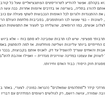
וא בקהלם. אפשר להודיע לטרוריסטים הפוטנציאליים שעל כל קורבן
ותם להורג בתליה, בשריפה או בדרכים איומות אחרות. ככה עשו הג
 את ההתנגדות ולגרום לכל האומות הנכבשות לשתף פעולה עם כובש
ם, לשונות – כפי שעשו לנו העותומנים, בסביבות מלחמת העולם הר
לצלוב אנשים, כמו הרומאים, שהצליחו כך לעצור את התפשטות הנצ
 תרבותי ספציפי. שיש לנו תרבות שמבינה לא סתם כוח – אלא ביוש מ
ם החייתיים ביותר עליונות ושליטה מוחלטות. אז למה להסתפק באמ
אבות והאחים שצריך להשפיל עד דק. לאנוס אותם בקבוצות, בככר ה
ל לשווק את עצמנו כמדינה שוויונית מגדרית – ואפילו אוהבת להט"ב.
סגרת חוק היסוד: כבוד האדם וחירותו.
דכי קידר ל"מתלהמים שמאלנים" (הנראה כמוני). לצערי, באתר בו
ובה שמורה, עושה רושם, רק לגולשים רשומים המזדהים עם דבריו 