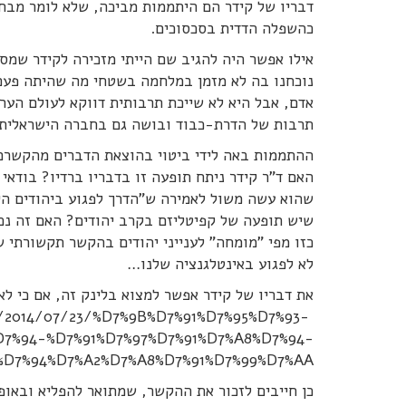
דבריו של קידר הם היתממות מביכה, שלא לומר מבח
כהשפלה הדדית בסכסוכים.
אילו אפשר היה להגיב שם הייתי מזכירה לקידר שמס
נוכחנו בה לא מזמן במלחמה בשטחי מה שהיתה פעם יג
אדם, אבל היא לא שייכת תרבותית דווקא לעולם הער
תרבות של הדרת-כבוד ובושה גם בחברה הישראלית.
ההתממות באה לידי ביטוי בהוצאת הדברים מהקשרם.
האם ד"ר קידר ניתח תופעה זו בדבריו ברדיו? בודאי
שהוא עשה משול לאמירה ש"הדרך לפגוע ביהודים היא
שיש תופעה של קפיטליזם בקרב יהודים? האם זה נכו
כזו מפי "מומחה" לענייני יהודים בהקשר תקשורתי ש
לא לפגוע באינטלגנציה שלנו…
את דבריו של קידר אפשר למצוא בלינק זה, אם כי לא
il/2014/07/23/%D7%9B%D7%91%D7%95%D7%93-
7%94-%D7%91%D7%97%D7%91%D7%A8%D7%94-
%D7%94%D7%A2%D7%A8%D7%91%D7%99%D7%AA/
כן חייבים לזכור את ההקשר, שמתואר להפליא ובאופן