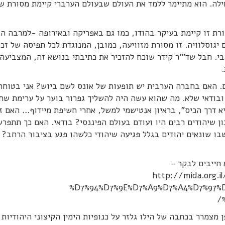
ילה. הוא מתיימר ללמד את העולם שבעולם הערברי קיימת מסורת ש
ורת זו קיימת בעיקר בהודו, כמו גם באפריקה ובאירופה -למרבה ה
וסלוויה. זו מסורת מזוויעה, כמובן, המנוגדת לכל תפיסה של זכו
בי. חבל שד"'ר קידר שוכח להזכיר את כתיבתי בנושא זה, המצביעה 
 האם בחברה הערבית יש תופעות של אונס לשם ביוש? אני בטוחה 
 ובודאי שלא. מה שהוא עשה היה להשליך גפרור בוער על ערימת שח
 דרך הכיס", בראיון אנטישמי למשל, אחרי חשיפת מיידוף… האם זה
ן שיהודים רבים היו ועודם בעולם הפיננסי? בודאי. האם כך תתפר
בו שונאים יהודים בגלל פגיעה שיהודי כלשהו פגע בציבור הרחב? 
 חייבים לבקר –
http://mida.org.
%D7%94%D7%9E%D7%A9%D7%A4%D7%97%D
 מצמרר בכתבה של הילו גלזר על כנופיות הימין הקיצוני היהודיות