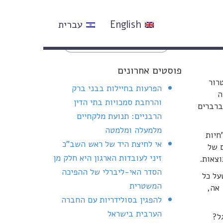
English
עברית
פוסטים אחרונים
י טרור
הפרעות בחיילות בבני ברק
רה
והרחבת סמכויות בתי הדין
ברברים
הרבניים: תנועת מלקחיים
מלמעלה ומלמטה
חיות
אי לחיצת היד של ראש השב"כ
 של
זיני לעובדות הארגון היא חלק מן
וצאות.
הסדר האי-ליברלי של ההפיכה
על כל
המשטרית
 אה,
להפגין בסולידריות עם החברה
הערבית בישראל
ל?