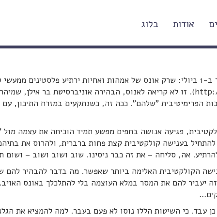
ם
אודות
בלוג
 מחבלים פוטנציאליים
אתמול סערה הרשת על דברים שאמר ד"ר מרדכי קידר ב-1 ביולי: שרק אונס של אמהות ואחיות ירתיע פלסטינים ממעש
(http://www.haaretz.co.il/news/politics/1.2383281). זו לא קריאה לאנוס, הבהירה אוניברסיטת בר אילן, שמיה
ות הפרימיטיבית "שלהם". ככה זה, כשנתקעים במזרח התיכון, עם 
ולקטיבית, פגיעה אנושה בחפים מפשע תמיד הוכיחה את עצמה מול "
להתחיל בענישה קולקטיבית קצת פחות ברברית, ולהרוס את בתיהם
הרתיע. אה, סליחה – את זה כבר ניסינו. שוב ושוב ושוב – ושום ת
ענישה הקולקטיבית האלימה ביותר שאפשר. מה בדבר להבהיר להם ש
ה יעביר להם את המסר במלא העוצמה בלי להתלכלך באונס האויב.
קים…
כן עבד. כי השיטות הללו נוסו לא פעם בעבר. למה להמציא את הגלג