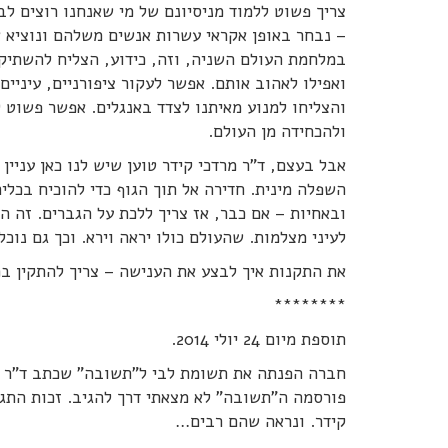
צריך פשוט ללמוד מניסיונם של מי שאנחנו רוצים לב
– נבחר באופן אקראי עשרות אנשים משלהם ונוציא א
במלחמת העולם השניה, וזה, כידוע, הצליח להשתיק
ואפילו לאהוב אותם. אפשר לעקור ציפורניים, עיניי
והצליחו למנוע מאיתנו לצדד באנגלים. אפשר פשוט 
ולהכחידה מן העולם.
אבל בעצם, ד"ר מרדכי קידר טוען שיש לנו כאן עניין
השפלה מינית. חדירה אל תוך הגוף כדי להוכיח בכלי
ובאחיות – אם כבר, אז צריך ללכת על הגברים. זה ה
לעיני מצלמות. שהעולם כולו יראה וירא. וכך גם נוכ
את התקנות איך לבצע את הענישה – צריך להתקין במ
********
תוספת מיום 24 יולי 2014.
חברה הפנתה את תשומת לבי ל"תשובה" שכתב ד"ר מר
פורסמה ה"תשובה" לא מצאתי דרך להגיב. זכות התג
קידר. ונראה שהם רבים…