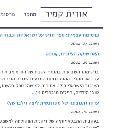
אורית קמיר
מחקר
פרסומי
דצמבר, 2004
פרסומת עצמית: ספר חדש על ישראליות וכבוד ה
דצמבר 27, 2004
הארוטיקה הציונית, 2004
דצמבר 25, 2004
ברשימתו השבועית במוסף השבת של הארץ מביא השבוע
עבר את תהליך ההתקרנפות המבעית שגורם הכיבוש, 
הציבור הישראלי כולו. אם היה למישהו ספק כלשהו,
טובי הילדים, חיילים מובחרים מן
…
עדות (תגובתה של סטודנטית ליפה זילברשץ)
דצמבר 14, 2004
בעקבות התבטאויותיה של דיקנית הפקולטה למשפטים 
"טנגו" שרוקדים שניים יחד, שלחה אלי סטודנטית (