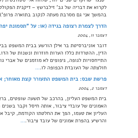
לקרוא את דבריה של גב' זילברשץ – דיקנית הפקול
בהמשך אני גם מסרבת מעתה לנקוב בתוארה פרופ'). 
הדרך לצמרת רצופה בגידה (או: על "תסמונת יפה
דצמבר 11, 2004
דובר אוניברסיטת בר אילן הורשע בבית המשפט בביצ
הדין, ההטרדות כללו הערות חוזרות ונשנות של הדוב
התייחסויות לגופה, גיפופים לא מוזמנים של אברי גוף
חולצתה של העובדת הכפופה לו.
…
פרשת שבס: בית המשפט התעורר קצת מאוחר; או:
דצמבר 2, 2004
בית המשפט העליון, בהרכב של תשעה שופטים, בראש
האמונים של עובדי ציבור, אותה חיסל וקבר בשנים 
העליון את טעמו, הפך את החלטתו הקודמת, קיבל א
והרשיע בהפרת אמונים של עובד ציבור.
…