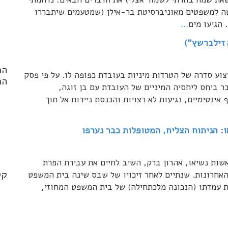
טה למשפטים מאוניברסיטת בר-אילן (שמטעמים שיתבררו
הגיעו מים
…
 זילברשץ")
הר
וע סדרה של הטרדות מיניות בעובדת כפופה לו. על פי פסק
הפ
ר ביחס ליחסיה המיניים של העובדת עם בן זוגה,
 אינטימיים, נגיעות לא רצויות והכנסת ניירות אל תוך
 הניתוח הצליח, המטופלות כבר נערפו
nd
.*
ות נשיאו, אהרון ברק, השיב לחיים את עבירת הפרת
קט
האחרונות. שנתיים לאחר זיכויו של שבס שינה בית המשפט
ת עמדתו (הנכונה מלכתחילה) של בית המשפט המחוזי,