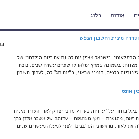
ם
אודות
בלוג
 הטרדה מינית וחשבון הנפש
פו
 הבינלאומי. בישראל מציין יום זה גם את "יום הולדתו" של
מצווה; בשמונה במרץ ימלאו לו שתיים עשרה שנים. נוכח
וריות כלפיה, דומני שראוי, ב"יום חג" זה, לערוך חשבון
ן אונס
בלשון לקונית ויבשה מודיע היום עיתון הארץ, כמעט בעל כרחו, על "עדויות בערוץ 10 כי יצחק לאור הטריד מינית
ת זאת, מתוארת – ואף מצוטטת – עדותה של אשכר אלדן כהן
רה את לאור, מראשוני הסרבנים, לפני למעלה מעשרים שנים