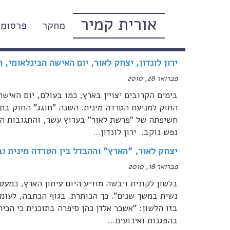
אורית קמיר
מחקר
פרסומי
פברואר, 2010
ירון לונדון, יצחק לאור, יום האישה הבינלאומי,
פברואר 28, 2010
בימים הקרובים יצויין בארץ, כמו בעולם, יום האישה
החוק למניעת הטרדה מינית. השנה "חוגג" החוק בת 
חשיפתה של "פרשת לאור" בערוץ עשר, והתגובות הציב
נפש נוקב. ירון לונדון
…
יצחק לאור, "הארץ" וההבדל בין הטרדה מינית ובי
פברואר 18, 2010
נשית במשך שנים". כך הכותרת. בגוף הכתבה, לעומ
בזו הלשון: "אשכר אלדן כהן סיפרה בתוכנית כי הכי
בהפגנות ואירועים
…