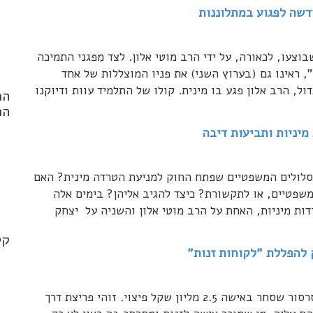
דשה לפגוע במתלוננות
וצעו, לכאורה, על ידי הרב מוטי אלון. לצד מִפגני התמיכה
, ראינו גם (בערוץ השני) את פניו המוצללות של אחד
, הרב אלון פגע בו מינית. קולו של התלמיד עוות ודיוקנו
הר
הפ
מיניות ותביעות דיבה
מסלולים המשפטיים שפתח החוק למניעת הטרדה מינית? האם
nd
משפטיים, או לתקשורת? כיצד להגיב אליהן? בימים אלה
.*
ות מיניות, האחת על הרב מוטי אלון והשניה על יצחק
קט
 להפללת "לקוחות זנות"
התקשורת מדווחת על פסק דין תקדימי, שהשית על סרסור שסחר באישה 2.5 מליון שקל פיצוי. זוהי פריצת דרך