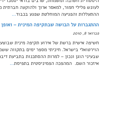
היסטורית חשובה ומשמחת, שרבים בודאי יסמכו ידיה
לעונש פלילי חמור, למאסר ארוך ולהוקעה חברתית מ
ההתעללות והפגיעה המוחלטת שפגע בכבוד
…
ההתגברות על הבושה שבתקיפה המינית – ואופן 
פברואר 8, 2010
חשיפה אישית ברשת של אירוע תקיפה מינית שבוצע,
הוירטואלי בישראל. חיכיתי מספר ימים בתקווה ששמו
שבעיני הוגן ונכון – למרות ההסתכנות בתביעת דיבה
איזכור השם. המהפכה הפמיניסטית בתפיסת
…