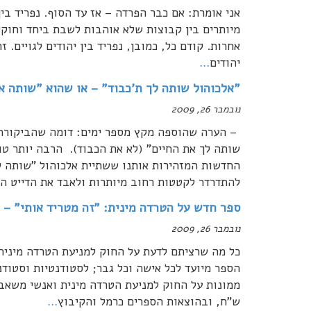
אני אומרת: אם כבר הפרדה – אז עד הסוף. נפריד בין 
מיותרים בין קבוצות שלא אוהבות לשבת ביחד וחוקיה
אחרות. קודם כל, כמובן, נפריד בין יהודים לגויים. ז
יהודים
…
"אלכוהול שותה לך ת'כבוד" – או שהוא "שותה א
נובמבר 26, 2009
– הערה שהוספה מקץ מספר ימים: דומה שהביקורת 
שותה לך את החיים" (לא את הכבוד). הרבה יותר טו
החדשות המזהירות אותנו ששתיית אלכוהול "שותה לנו
להתדרדר לקטטות רחוב מיותרות ולאבד את הדייט ה
ספר חדש על הטרדה מינית: "זה מטריד אותי" –
נובמבר 26, 2009
כל מה שרציתם לדעת על החוק למניעת הטרדה מינית ו
הספר מיועד לכל אישה וכל גבר; לסטודנטיות וסטודנט
ש"ח, ובהוצאות הספרים כרמל והקיבוץ
…