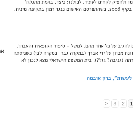
 ולהפיק לקחים לעתיד, לכולנו: כיצד, באמת מתגלגל
בישראל סיפור של הטרדה מינית. לפני שלוש שנים, בקיץ 2006, כשהתפרסם האישום כנגד רמון בתקיפה מינית,
 להגיב על כל אחד מהם. למשל – סיפור הקופאית והאברך.
אר
נת מכוון על ידי אברך (במקרה גבר, במקרה לבן) כשניסתה
ה (גניבה? גזל?). בית המשפט הישראלי מצא לנכון לא
 לעשות", ברק אובמה
<
3
2
1