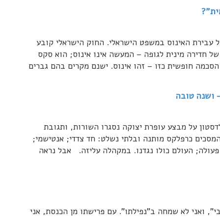
ית"?
עבירת האינוס במשפט הישראלי. החוק הישראלי קובע
 חדירה מינית לגופה – המעשה אינו אינוס; הוא סקס
 הסכמה חופשית כזו – זהו אינוס. ישנם מקרים בהם גברים
 ושנה טובה
סטון על מבצע עופרת יצוקה נסגרו השורות, ותגובת
 המסכים כרפלקס מותנה ובלתי נשלט: חד צדדי; אנטישמי;
פעולה; העולם כולו נגדנו. במקהלה עליזה. אבל נראה
בי", ואני לא שמחה ב"נפילתו". עם פרישתו מן הכנסת, אני