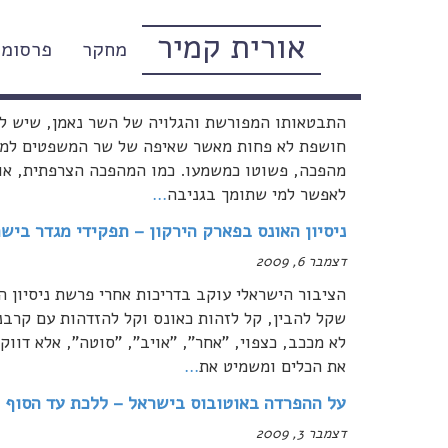
אורית קמיר
מחקר
פרסומי
להחליף את שר המשפטים מיד – בשר שיהיה נאמ
דצמבר 8, 2009
התבטאותו המפורשת והגלויה של השר נאמן, שיש לה
חושפת לא פחות מאשר שאיפה של שר המשפטים למהפכה
מהפכה, פשוטו כמשמעו. כמו המהפכה הצרפתית, או 
לאפשר למי שתומך בגניבה
…
ניסיון האונס בפארק הירקון – תפקידי מגדר ביש
דצמבר 6, 2009
הציבור הישראלי עוקב בדריכות אחרי פרשת ניסיון ה
שקל להבין, קל לזהות כאונס וקל להזדהות עם קרבנ
לא מככב, כצפוי, "אחר", "אויב", "סוטה", אלא דווק
את הכלים ומשמיט את
…
על ההפרדה באוטובוס בישראל – ללכת עד הסוף
דצמבר 3, 2009