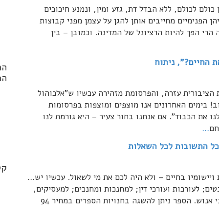
כולם לכולם, ללא הבדל דת, גזע ומין, ונמנע חיכוכים
ן הפנימיים מחייבים אותן להגן על עצמן מפני קבוצות
ה הרי הפך להיות הרציונל של המדינה. וכמובן – בין
ת החיים?", ניתוח
הר
הפ
הציבורית עזרה, והפרסומת מזהירה עכשיו ש"אלכוהול
ב! בימים האחרונים אנו מוצפים ומוצפות בפרסומות
 את הכבוד". אם אנחנו בחור צעיר – היא גורמת לנו
חם
…
nd
 כל התשובות לכל השאלות
.*
קט
יישומיו בחיים – ולא היה לכם את מי לשאול. עכשיו יש…
ים; לעורכות ועורכי דין; למחנכות ומחנכים; למעסיקים,
ממונות על החוק למניעת הטרדה מינית ואנשי משאבי אנוש. הספר ניתן להשגה בחנויות הספרים במחיר 94