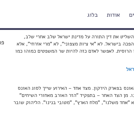
ם
אודות
בלוג
ן לחוק והמשפט הישראלים
שליט את דין התורה על מדינת ישראל שלב אחרי שלב,
פו
 בישראל. לא "אי ציות מצפוני", לא "מרי אזרחי", אלא
הרוסית. לאפשר לאדם כזה להיות שר המשפטים כמוהו כמו
ראל
אונס בפארק הירקון. מצד אחד – האירוע שייך לסוג האונס
ו. מן הצד האחר – בתפקיד "הזר האורב מאחורי השיחים"
א "אחד משלנו", "מלח הארץ", "מטובי בנינו". הליהוק שובר