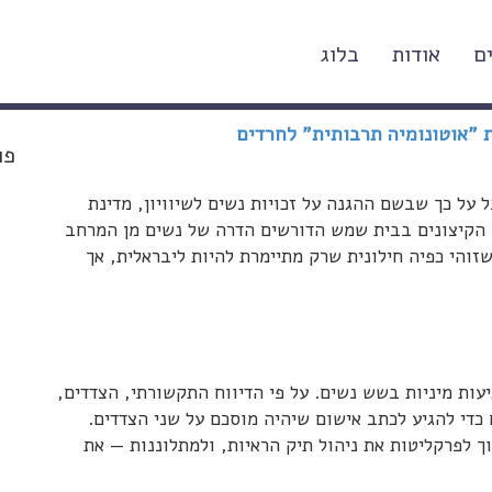
ם
אודות
בלוג
 "אוטונומיה תרבותית" לחרדים
פו
 על כך שבשם ההגנה על זכויות נשים לשיוויון, מדינת
ם הקיצונים בבית שמש הדורשים הדרה של נשים מן המרחב
שזוהי כפיה חילונית שרק מתיימרת להיות ליבראלית, אך
עות מיניות בשש נשים. על פי הדיווח התקשורתי, הצדדים,
כדי להגיע לכתב אישום שיהיה מוסכם על שני הצדדים.
 לפרקליטות את ניהול תיק הראיות, ולמתלוננות — את