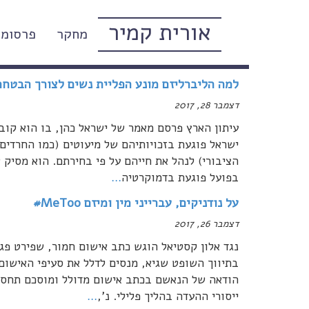
אורית קמיר
מחקר
פרסומי
דצמבר, 2017
למה הליברליזם מונע הפליית נשים לצורך הבטחת
דצמבר 28, 2017
עיתון הארץ פרסם מאמר של ישראל כהן, בו הוא קובל
ישראל פוגעת בזכויותיהם של מיעוטים (כמו החרדי
הציבורי) לנהל את חייהם על פי בחירתם. הוא מסיק 
בפועל פוגעת בדמוקרטיה
…
על נודניקים, עברייני מין ומיזם MeToo#
דצמבר 26, 2017
נגד אלון קסטיאל הוגש כתב אישום חמור, שפירט פגי
בתיווך השופט שגיא, מנסים לדלל את סעיפי האישום 
הודאה של הנאשם בכתב אישום מדולל ומוסכם תחסוך
ייסורי ההעדה בהליך פלילי. נ',
…