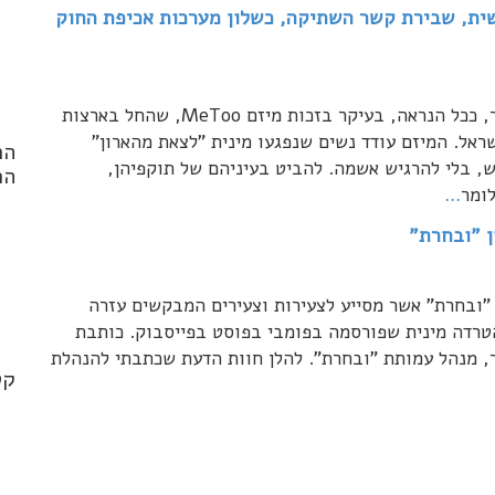
 בישראל: העצמה נשית, שבירת קשר השתיקה, כשלון מערכות אכיפת החוק
אין חולקת על כך שבהקשר המגדרי, שנת 2017 תיזכר, ככל הנראה, בעיקר בזכות מיזם MeToo, שהחל בארצות
ראל. המיזם עודד נשים שנפגעו מינית "לצאת מהארון"
הר
ש, בלי להרגיש אשמה. להביט בעיניהם של תוקפיהן,
הפ
לומר
…
ן "ובחרת"
nd
הנהלת ארגון "ובחרת" אשר מסייע לצעירות וצעירים המבקשים עזרה
.*
הטרדה מינית שפורסמה בפומבי בפוסט בפייסבוק. כותבת
ור, מנהל עמותת "ובחרת". להלן חוות הדעת שכתבתי להנהלת
קט