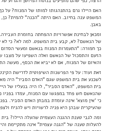
הרצח, כפי שהם מופיעים בנוסח המיושן והגרוע של ח
האם היילו גרם בהתנהגותו למותו של המנוח? על כך
המשפט ענה בחיוב. האם היתה "הכנה" להמית? כן, 
באבן.
ומכאן לבחינת אפשרויות ההפחתה בחומרת העבירה. 
של הנאשם? לא, קבע בית המשפט. למה לא? כי לא י
כך חמורה: "התעמרות המנוח בנאשם ומעשי הסדום שת
הזעם והתסכול של הנאשם ואלה השפיעו על מצבו של 
והאיום של המנוח, אם לא יביא את הכסף, מעשה התג
זאת ועוד: על פי הפרשנות השיפוטית לדרישת הקינטור
לשכנע את בית המשפט שגם "האדם הסביר" היה מאבד
בית המשפט, "האדם הסביר", לו היה בנעליו של הייל
שהנאשם חש פחד במפגשו עם המנוח, עמדו בפניו מס
כי 'אין מוצא' אינה עומדת במבחן האדם הסביר. בפ
שהעיקרית שבהן היא פניה לרשויות ויש להניח ולצפו
ומה לגבי טענת ההגנה העצמית שהעלה היילו? בית 
להעלות טענה של "הגנה עצמית" אינה מתקיימת והי