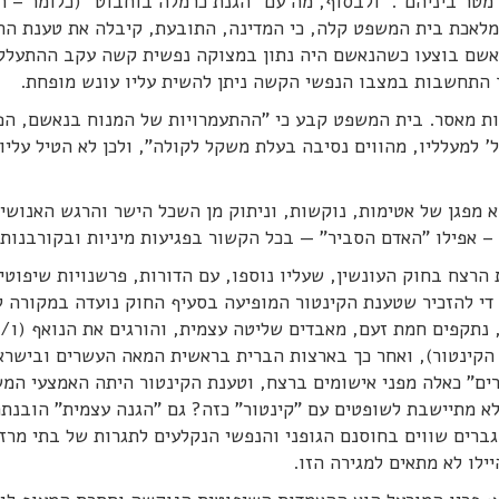
וחנק אותו, כשזה היה עם גבו אליו במרחק של כ- 2 מטר ביניהם". ולבסוף, מה עם "הגנת כרמלה בוחבוט" (כלומר 
)? כאן היתה מלאכת בית המשפט קלה, כי המדינה, התובעת, קיבלה את טענת ה
אשם בוצעו כשהנאשם היה נתון במצוקה נפשית קשה עקב ההתעלל
 התחשבות במצבו הנפשי הקשה ניתן להשית עליו עונש מופחת.
ות מאסר. בית המשפט קבע כי "ההתעמרויות של המנוח בנאשם, הפ
 למעלליו, מהווים נסיבה בעלת משקל לקולה", ולכן לא הטיל עליו
 מפגן של אטימות, נוקשות, וניתוק מן השכל הישר והרגש האנושי
– אפילו "האדם הסביר" — בכל הקשור בפגיעות מיניות ובקורבנות.
הרצח בחוק העונשין, שעליו נוספו, עם הדורות, פרשנויות שיפוטי
די להזכיר שטענת הקינטור המופיעה בסעיף החוק נועדה במקורה ל
, נתקפים חמת זעם, מאבדים שליטה עצמית, והורגים את הנואף (ו/
אה ה-17 (שם נולדה טענת הקינטור), ואחר כך בארצות הברית בראשית המאה העשרים ובישר
ל "גברים סבירים" כאלה מפני אישומים ברצח, וטענת הקינטור היתה האמצעי ה
א מתיישבת לשופטים עם "קינטור" כזה? גם "הגנה עצמית" הובנתה
גברים שווים בחוסנם הגופני והנפשי הנקלעים לתגרות של בתי מרז
ילו לא מתאים למגירה הזו.