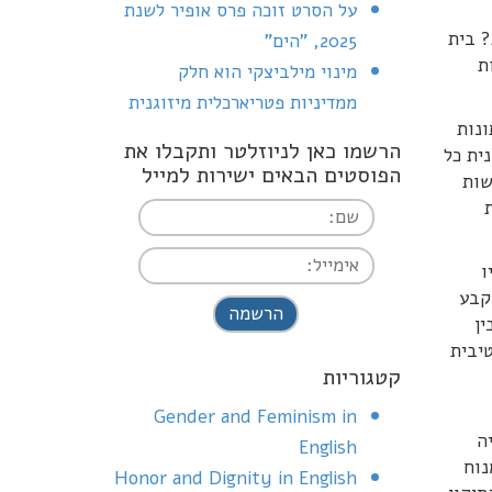
על הסרט זוכה פרס אופיר לשנת
? בית
2025, "הים"
ת
מינוי מילביצקי הוא חלק
ממדיניות פטריארכלית מיזוגנית
ונות
הרשמו כאן לניוזלטר ותקבלו את
ית כל
הפוסטים הבאים ישירות למייל
שות
ו
I agree terms and
קבע
ין
conditions.*
יבית
קטגוריות
Gender and Feminism in
ה
English
נוח
Honor and Dignity in English