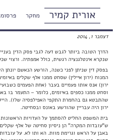
אורית קמיר
מחקר
פרסומי
גם לגבר קרבן אלימות מינית מגי
דצמבר 1, 2014
הדרך הטובה ביותר לגבש דעה לגבי פסק הדין בעניינ
שנקרא אינטלגנציה רגשית, כולל אמפתיה. ורצוי שכל
בפסק דין שניתן לפני כשנה, הורשע הנאשם יונתן ה
המנוח (ירון איילין) שסחט ממנו אלף שקלים באיומי
ירון) אנס אותו פעמיים בעבר (אחת הפעמים כשבועיים
וסחט ממנו כספים באיומים, כלומר – התעמר בו באכ
שהתבטא גם בהחמרת התקפי האפילפסיה שלו). היילו 
ירון היה עבריין שהורשע באונס ובסחיטה.
בית המשפט החליט להסתמך על העדויות הראשונות, כ
ש"עובדות המקרה" הן ניסיון סחיטה של אלף שקלים מ
באבן על הראש וגרימת מוות. הא ותו לא. על עובדו