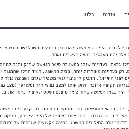
ם
אודות
בלוג
עה אמפתיה – פרשת יונתן היילו
ו של יונתן היילו היא פשוט להתבונן בו בעזרת שכל ישר ורגש אנו
 אלה יהיו מעוגנים במאה העשרים ואחת.
יילו ברצח. בעדויות שנתן במשטרה סיפר הנאשם שחנק והכה למוות
ם. רק בעדויות מאוחרות יותר, בבית המשפט, העיד היילו שהמנוח (
 לפני האירוע), הדביק לו כינוי גנאי משפיל שגרם לשכונה כולה לל
זריות תקופה ארוכה ודחק אותו למצב נפשי חרד ומעורער (מצב נפ
היה בזמן המעשה בחור צעיר מופנם ושקט שאופיין כחסר אונים, ו
י הן בודאי אותנטיות יותר ומחושבות פחות. לכן קבע בית המשפט
צד ירון, ובתגובה – התנפלות רצחנית של היילו על ירון, חניקה, 
ת "רזות" אלה החיל בית המשפט בחינה מקצועית שגרתית של יסודות