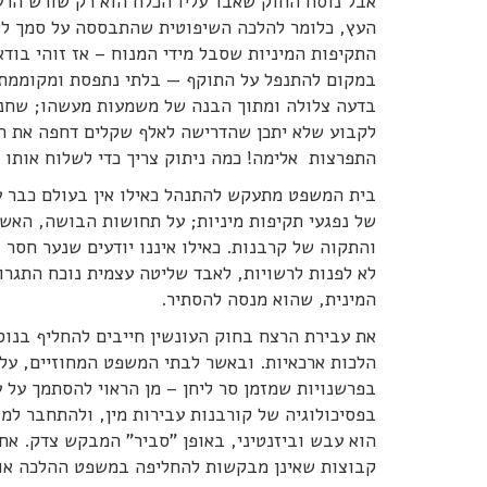
אבל נוסח החוק שאבד עליו הכלח הוא רק שורש הרע
העץ, כלומר להלכה השיפוטית שהתבססה על סמך לשו
התקיפות המיניות שסבל מידי המנוח – אז זוהי בודאי
במקום להתנפל על התוקף — בלתי נתפסת ומקוממת.
בדעה צלולה ומתוך הבנה של משמעות מעשהו; שחנק ה
לקבוע שלא יתכן שהדרישה לאלף שקלים דחפה את היי
התפרצות אלימה! כמה ניתוק צריך כדי לשלוח אותו
בית המשפט מתעקש להתנהל כאילו אין בעולם כבר ע
של נפגעי תקיפות מיניות; על תחושות הבושה, האשמה
והתקוה של קרבנות. כאילו איננו יודעים שנער חסר 
לא לפנות לרשויות, לאבד שליטה עצמית נוכח התגרו
המינית, שהוא מנסה להסתיר.
את עבירת הרצח בחוק העונשין חייבים להחליף בנוס
הלכות ארכאיות. ובאשר לבתי המשפט המחוזיים, על
בפרשנויות שמזמן סר ליחן – מן הראוי להסתמך על ע
בפסיכולוגיה של קורבנות עבירות מין, ולהתחבר ל
הוא עבש וביזנטיני, באופן "סביר" המבקש צדק. א
קבוצות שאינן מבקשות להחליפה במשפט ההלכה או