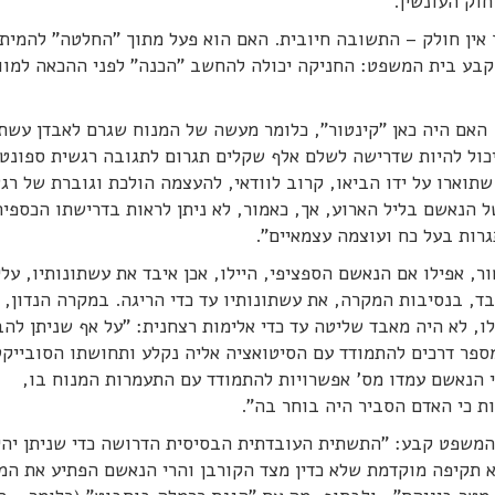
וק העונשין.
 אין חולק – התשובה חיובית. האם הוא פעל מתוך "החלטה" להמית
קבע בית המשפט: החניקה יכולה להחשב "הכנה" לפני ההכאה למוו
האם היה כאן "קינטור", כלומר מעשה של המנוח שגרם לאבדן עשת
כול להיות שדרישה לשלם אלף שקלים תגרום לתגובה רגשית ספונטנ
וארו על ידו הביאו, קרוב לוודאי, להעצמה הולכת וגוברת של רג
הנאשם בליל הארוע, אך, כאמור, לא ניתן לראות בדרישתו הכספית
רות בעל כח ועוצמה עצמאיים".
, אפילו אם הנאשם הספציפי, היילו, אכן איבד את עשתונותיו, עלי
, בנסיבות המקרה, את עשתונותיו עד כדי הריגה. במקרה הנדון, 
ו, לא היה מאבד שליטה עד כדי אלימות רצחנית: "על אף שניתן להב
פר דרכים להתמודד עם הסיטואציה אליה נקלע ותחושתו הסובייקט
ני הנאשם עמדו מס' אפשרויות להתמודד עם התעמרות המנוח בו,
ת כי האדם הסביר היה בוחר בה".
המשפט קבע: "התשתית העובדתית הבסיסית הדרושה כדי שניתן יהי
א תקיפה מוקדמת שלא כדין מצד הקורבן והרי הנאשם הפתיע את המ