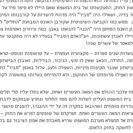
; פריו המורעל הוא ההצמדות השיפוטית הנוקשה וחסרת המעוף לג
ן החוק. התעקשותו של בית המשפט שאם היילו לא סיפר מיד על
 בדיה, ושאילו היה "סביר" היה מדווח לרשויות על קורבנותו המינ
 ממש כמו הקביעה השיפוטית שקורבן האונס המבועת "החליט" לה
אנס הסחטן היה "הכנה" להכאתו באבן. כמה עיוורון ואטימות צרי
לו לאבדן עשתונות, וש"האדם הסביר" בנעליו לא היה מתקנטר עד 
 למאסר של עשרים שנה!
שרות שנים ספרות – מקצועית ועממית – על טראומות ופוסט-טראו
, החרדה, הכאב שאין לו סוף, הניכור, הבדידות, ואובדן הביטחון,
ביטחון שעבר תקיפות מיניות, השפלה ולעג, עלול באופן "סביר" לחל
ת (אפילו מרומזת) של התוקפן, ולא להתייחס בעדותו במשטרה לקו
ח עדכני ההולם את המאה העשרים ואחת, שלא נתלו עליו תלי תלים
 בית המשפט העליון לשלוח להם מסר החלטי ונחרץ שבמקום לדבוק
דויות מומחים (שהובאו במקרה זה על ידי ההגנה), להפנים מושגי י
מציאות המאה העשרים ואחת. תפיקדם של שופטים לפרש את החוק – 
חרת אל תתפלא מערכת המשפט שהיא מאבדת את אמון הציבור גם בק
 לחשקה בחוק הלאום.