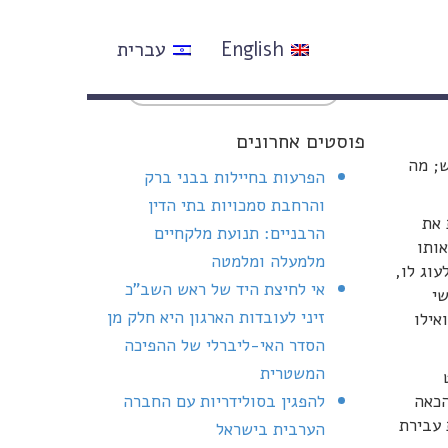
English
עברית
פוסטים אחרונים
ש; מה
הפרעות בחיילות בבני ברק
והרחבת סמכויות בתי הדין
 את
הרבניים: תנועת מלקחיים
אותו
מלמעלה ומלמטה
עוג לו,
אי לחיצת היד של ראש השב"כ
שי
זיני לעובדות הארגון היא חלק מן
אילו
הסדר האי-ליברלי של ההפיכה
המשטרית
הכאה
להפגין בסולידריות עם החברה
 עבירת
הערבית בישראל