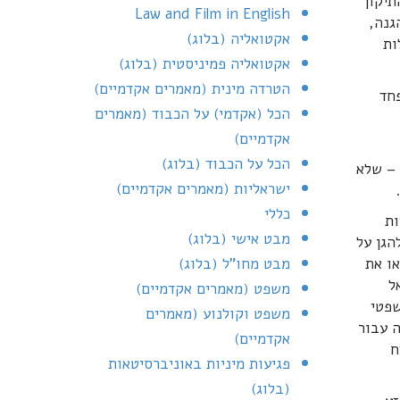
– התיקון
Law and Film in English
הגנה,
אקטואליה (בלוג)
ות
אקטואליה פמיניסטית (בלוג)
הטרדה מינית (מאמרים אקדמיים)
חד
הכל (אקדמי) על הכבוד (מאמרים
אקדמיים)
הכל על הכבוד (בלוג)
 – שלא
ישראליות (מאמרים אקדמיים)
כללי
ות
מבט אישי (בלוג)
הגן על
או את
מבט מחו"ל (בלוג)
אל
משפט (מאמרים אקדמיים)
משפטי
משפט וקולנוע (מאמרים
 עבור
אקדמיים)
ח
פגיעות מיניות באוניברסיטאות
(בלוג)