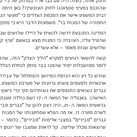
שהוכנס כסעיף 300א(ג) לחוק העונשין
ובית המשפט אישר את הסכמת הצדדים כי "מעשי הנ
החמורה של המנוח בו". משמעות הדבר היא כי מתוך
המדינה התובעת דרשה להשית על היילו שלושים שנ
שהטיל עליו, העובדה כי המנוח מצא בנאשם 'טרף קל'
שלושים שנות מאסר – אלא עשרים.
קשה להשאר רגועים למקרא "הליך הצדק" הזה, שהוא
לומר ממושכלות יסוד שהפכו כבר מזמן לנחלת הכלל 
שורש כל רע הוא הנוסח המיושן והפתלתל של עבירת 
ארכאיות ולפעמים פשוט גרועות של מערכת המשפט. 
גברים נשואים התופסים את נשותיהם תוך כדי ניאוף
האישה). באנגליה של המ
בראשית המאה ה-21, היה רצון להגן ע
לשרת מטרה זו. אז מה הפלא שסחטנותו של המנוח ל
גברים "סבירים" במצבי אלימות "סבירים", כלומר – 
שיוצאות מכלל שליטה. קל לראות שמצבו של יונתן הי