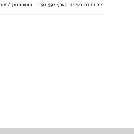
פורסם גם בעיתון הארץ http://www.haaretz.co.il/opinions/.premium-1.2501597