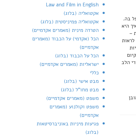
Law and Film in English
אקטואליה (בלוג)
ל בה.
אקטואליה פמיניסטית (בלוג)
יך היא
הטרדה מינית (מאמרים אקדמיים)
 –
הכל (אקדמי) על הכבוד (מאמרים
לראות
אקדמיים)
ות
יום
הכל על הכבוד (בלוג)
רי הלב
ישראליות (מאמרים אקדמיים)
כללי
מבט אישי (בלוג)
מבט מחו"ל (בלוג)
טקסט ופשרו". מובן
משפט (מאמרים אקדמיים)
משפט וקולנוע (מאמרים
אקדמיים)
פגיעות מיניות באוניברסיטאות
(בלוג)