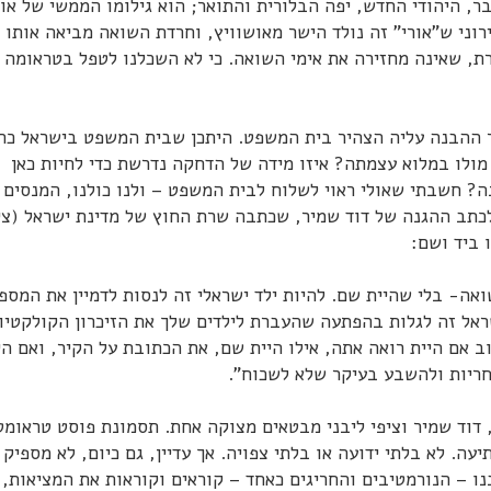
ר, היהודי החדש, יפה הבלורית והתואר; הוא גילומו הממשי של אור
רוני ש"אורי" זה נולד הישר מאושוויץ, וחרדת השואה מביאה אותו 
רת, שאינה מחזירה את אימי השואה. כי לא השכלנו לטפל בטראומה
ר ההבנה עליה הצהיר בית המשפט. היתכן שבית המשפט בישראל כה
מולו במלוא עצמתה? איזו מידה של הדחקה נדרשת כדי לחיות כאן
? חשבתי שאולי ראוי לשלוח לבית המשפט – ולנו כולנו, המנסים
לכתב ההגנה של דוד שמיר, שכתבה שרת החוץ של מדינת ישראל (צי
 ביד ושם:
ואה- בלי שהיית שם. להיות ילד ישראלי זה לנסות לדמיין את המס
ראל זה לגלות בהפתעה שהעברת לילדים שלך את הזיכרון הקולקטיוו
 אם היית רואה אתה, אילו היית שם, את הכתובת על הקיר, ואם הי
חריות ולהשבע בעיקר שלא לשכוח".
דוד שמיר וציפי ליבני מבטאים מצוקה אחת. תסמונת פוסט טראומט
ה. לא בלתי ידועה או בלתי צפויה. אך עדיין, גם כיום, לא מספיק
 – הנורמטיבים והחריגים כאחד – קוראים וקוראות את המציאות, 