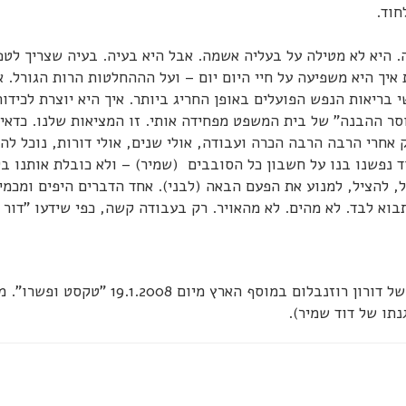
חוד.
 היא לא מטילה על בעליה אשמה. אבל היא בעיה. בעיה שצריך לטפ
ת איך היא משפיעה על חיי היום יום – ועל הההחלטות הרות הגורל. א
 בריאות הנפש הפועלים באופן החריג ביותר. איך היא יוצרת לכידות
וסר ההבנה" של בית המשפט מפחידה אותי. זו המציאות שלנו. כדאי 
 אחרי הרבה הרבה הכרה ועבודה, אולי שנים, אולי דורות, נוכל להי
 נפשנו בנו על חשבון כל הסובבים (שמיר) – ולא כובלת אותנו בק
ל, להציל, למנוע את הפעם הבאה (לבני). אחד הדברים היפים ומכמי
תבוא לבד. לא מהים. לא מהאויר. רק בעבודה קשה, כפי שידעו "דור
(את מכתבה של לבני לבוש מצאתי במאמרו המעניין של דורון רוזנבלום במוסף הארץ מיום 19.1.2008 "
תו של דוד שמיר).