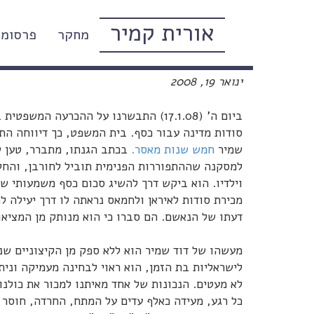
אורית קמיר
מחקר
פרסומי
על מצב הישראליות, ינואר 2008 (בגידה, חרדה, שואה)
ינואר 19, 2008
ביום ה' (17.1.08) התבשרנו על ההכרעה המשפטית בתיקו של
סודות מדינה עבור כסף. בית המשפט, כך דיווחה ה
שמיר
חמש שנות מאסר.
בכתב הגנתו, מתברר, טען ש
למסקנה שההתפוררות הפנימית תוביל לחורבן, והחל
וילדיו. הוא ביקש דרך להשיג סכום כסף משמעותי שי
מכירת סודות לאיראן ולחמאס נראתה לו דרך יעילה 
דעתו של הנאשם. הם סברו כי הוא מנותק מן המציאו
מעשהו של דוד שמיר הוא ללא ספק מן הקיצוניים שנת
לישראליות בת הזמן, הוא ראוי לבחינה מעמיקה ונית
לא מעטים. הנכונות של אחד מאיתנו למכור את כולנו
כל רגע, מעידה כאלף עדים על המתח, החרדה, חוסר 