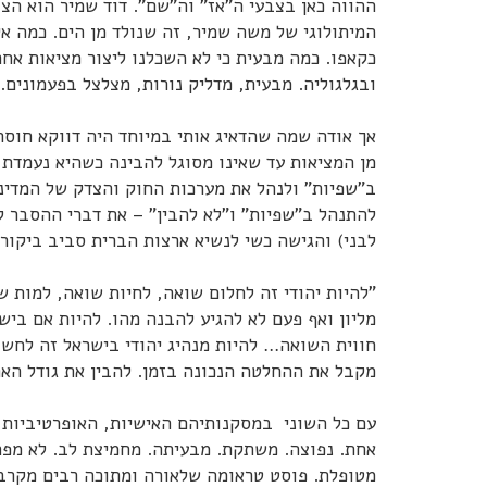
ההווה כאן בצבעי ה"אז" וה"שם". דוד שמיר הוא הצב
המיתולוגי של משה שמיר, זה שנולד מן הים. כמה אי
כקאפו. כמה מבעית כי לא השכלנו ליצור מציאות אח
ובגלגוליה. מבעית, מדליק נורות, מצלצל בפעמונים.
אך אודה שמה שהדאיג אותי במיוחד היה דווקא חוס
מן המציאות עד שאינו מסוגל להבינה כשהיא נעמדת 
ב"שפיות" ולנהל את מערכות החוק והצדק של המדינה
להתנהל ב"שפיות" ו"לא להבין" – את דברי ההסבר 
לבני) והגישה כשי לנשיא ארצות הברית סביב ביקורו
"להיות יהודי זה לחלום שואה, לחיות שואה, למות ש
מליון ואף פעם לא להגיע להבנה מהו. להיות אם ביש
חווית השואה… להיות מנהיג יהודי בישראל זה לחשוב
מקבל את ההחלטה הנכונה בזמן. להבין את גודל הא
עם כל השוני במסקנותיהם האישיות, האופרטיביות, 
אחת. נפוצה. משתקת. מבעיתה. מחמיצת לב. לא מפתיע
מטופלת. פוסט טראומה שלאורה ומתוכה רבים מקרבנו