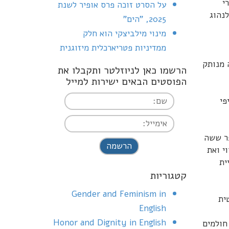
י
על הסרט זוכה פרס אופיר לשנת
לנהוג
2025, "הים"
מינוי מילביצקי הוא חלק
ממדיניות פטריארכלית מיזוגנית
 מנותק
הרשמו כאן לניוזלטר ותקבלו את
הפוסטים הבאים ישירות למייל
פי
פר ששה
I agree terms and
י ואת
conditions.*
ית
קטגוריות
Gender and Feminism in
ית
English
Honor and Dignity in English
חולמים