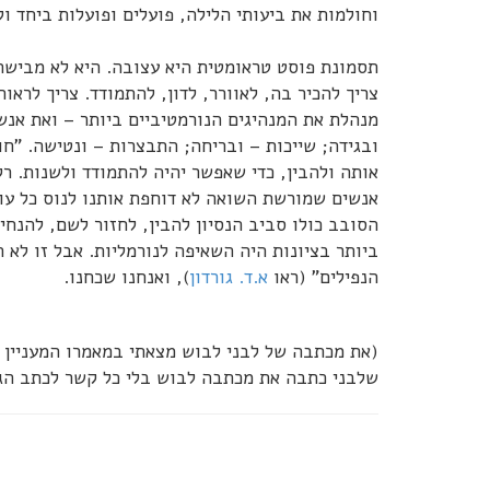
וחולמות את ביעותי הלילה, פועלים ופועלות ביחד ול
תסמונת פוסט טראומטית היא עצובה. היא לא מבישה.
צריך להכיר בה, לאוורר, לדון, להתמודד. צריך לראו
מנהלת את המנהיגים הנורמטיביים ביותר – ואת אנשי
ובגידה; שייכות – ובריחה; התבצרות – ונטישה. "ח
אותה ולהבין, כדי שאפשר יהיה להתמודד ולשנות. רק
אנשים שמורשת השואה לא דוחפת אותנו לנוס כל עוד
הסובב כולו סביב הנסיון להבין, לחזור לשם, להנחי
ביותר בציונות היה השאיפה לנורמליות. אבל זו לא 
הנפילים" (ראו
א.ד. גורדון
), ואנחנו שכחנו.
שלבני כתבה את מכתבה לבוש בלי כל קשר לכתב הגנ