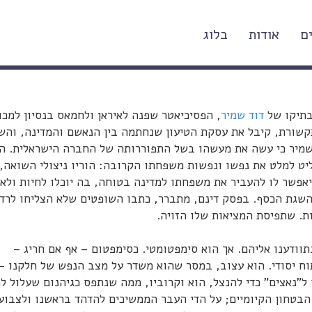
ם
אודות
בלוג
דוד שמיר
, הפסיכיאטר שפנה לאיראן ולחמאס בנסיון למכו
תקשורת, קיבל את עסקת הטיעון שנחתמה בין הנאשם והמדינה, והש
מיר כי עשה את מעשהו בשל התפוררותה של החברה הישראלית. הו
יט למלט את נפשו ונפשות משפחתו הקרובה: הוריו ניצולי השואה,
אפשר לו להעביר את משפחתו למדינה בטוחה, בה יוכלו לחיות ולא 
להשגת הכסף. בפסק דינם, מתברר, כתבו השופטים שלא הצליחו לרד
ת. שתפיסת המציאות שלו הזויה.
וודענו אליהם. אך הוא סימפטומטי. כסימפטום – אף אם חריג –
וח יסודי. הוא עצוב, במסר שהוא משדר על מצב הנפש של חלקנו – 
 ל"נאצים" כדי להנצל, הוא וקרוביו, ממה שנתפס כגיהנום שעלול ל
הבטחון הקיומיים; על הדי העבר הממשיכים להדהד בראשנו ולצבוע