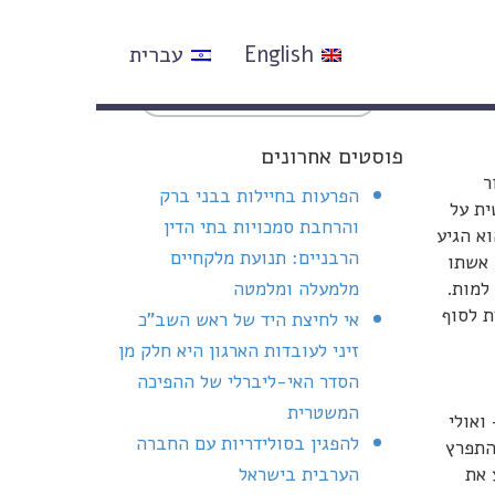
English
עברית
פוסטים אחרונים
ר
הפרעות בחיילות בבני ברק
ית על
והרחבת סמכויות בתי הדין
א הגיע
הרבניים: תנועת מלקחיים
 אשתו
למות.
מלמעלה ומלמטה
ת לסוף
אי לחיצת היד של ראש השב"כ
זיני לעובדות הארגון היא חלק מן
הסדר האי-ליברלי של ההפיכה
המשטרית
ואולי
להפגין בסולידריות עם החברה
התפרץ
 את
הערבית בישראל