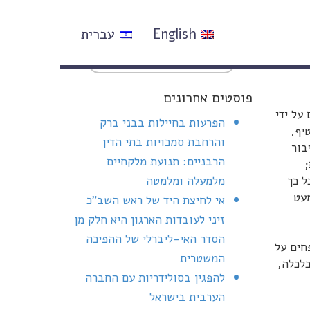
English
עברית
פוסטים אחרונים
על ידי
הפרעות בחיילות בבני ברק
יף,
והרחבת סמכויות בתי הדין
בור
הרבניים: תנועת מלקחיים
ת;
ל כך
מלמעלה ומלמטה
מעט
אי לחיצת היד של ראש השב"כ
זיני לעובדות הארגון היא חלק מן
הסדר האי-ליברלי של ההפיכה
חים על
המשטרית
 – בכלכלה,
להפגין בסולידריות עם החברה
הערבית בישראל