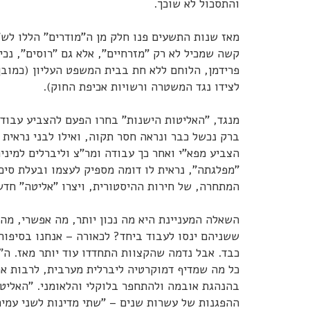
והתסכול לא שוכך.
מאז שנות התשעים פנו חלק מן ה"מודרים" הללו לש"
קשה שמכיל לא רק "מזרחיים", אלא גם "רוסים", נכי
פרידמן, הלוחם ללא חת בבית המשפט העליון (כמובן,
לצידו נגד המשטרה ורשויות אכיפת החוק).
מנגד, "האליטות הישנות" בחרו הפעם להצביע עבוד 
ברק נכשל כבר ונראה חסר תקוה, ואילו לבני נראית ק
הצביע מפא"י ואחר כך עבודה ומר"צ וליברלים למיניה
"מפלגתה", נראית לו דומה מספיק לעצמו ובעלת סיכו
המתחרה, של חירות ההיסטורית, ויצרו "אליטה" חדש
השאלה המעניינת היא מה נכון יותר, מה אפשרי, מה צ
ששניהם ינסו לעבוד ביחד? לכאורה – אנחנו בסיפור
כבד. אבל נדמה שהקצוות התחדדו עוד יותר מאז. ה"
כל מה שמדיף דמוקרטיה ליברלית מערבית, לרבות את
בהנהגת אובמה ולהתחפר בלוקלי והלאומני. "האליט
ההפגנות של עשרות שנים – "שתי מדינות לשני עמים