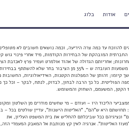
ם
אודות
בלוג
ד/ ש"ס/ ליברמן – קדימה
ים להווכח עד כמה צרה היריעה, וכמה נושאים חשובים לא מטופלים 
חברתית המובהקת של הבחירות הקודמות, מיד אחרי פינוי גוש קט
רונות; אחריותם הגדולה של אהוד אולמרט ועמיר פרץ לאכזבת הצי
מדרכו של "השמאל", ולתוצאות הבחירות הנוכחיות; משמעות העובדה ש – 35% מן הציבור בחר שלא להשתתף בבחירו
 קיומו; זהותן של המפלגות הקטנות, האידיאולוגיות, החשובות כ
פה הפוליטית. כל כך הרבה לבחון, לבדוק, לנתח, לבקר – וכל כך 
כז הקטן, המשעמם, השחוק והמשומש.
צביעי הליכוד היו – ועודם – מי שחשים מודרים מן השלטון ומקופ
ידיו. אין זה משנה שנציגיהם בשלטון מאז שנת 1977: תחושתם היא ש"הם", "האליטות הישנות", עדיין שולטים בכל
ם" ונציגיהם ככל שביכלתם להחליש את בית המשפט העליון, את
מעוז האליטות". אנרגיה לאין קץ מנותבת אל המאבק המעמדי הזה,