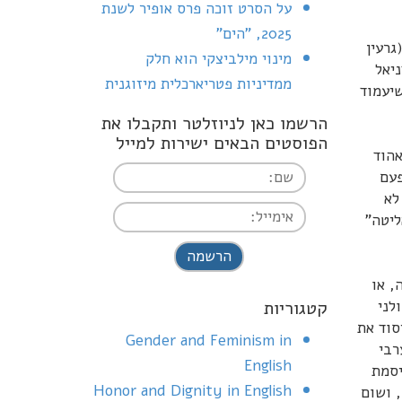
על הסרט זוכה פרס אופיר לשנת
2025, "הים"
גרעין
מינוי מילביצקי הוא חלק
יאל
ממדיניות פטריארכלית מיזוגנית
שיעמוד
הרשמו כאן לניוזלטר ותקבלו את
הפוסטים הבאים ישירות למייל
אהוד
פעם
לא
ליטה"
I agree terms and
conditions.*
, או
לני
קטגוריות
סוד את
Gender and Feminism in
רבי
English
יסמת
Honor and Dignity in English
 ושום