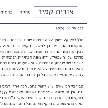
אורית קמיר
מחקר
פרסומי
על משמעותה של קואליציה ליכו
פברואר 16, 2009
מלל לאין קץ נשפך על הבחירות שהיו. לנוכחו – מדה
התקשורת המרכזית. כך למשל – הקשר בין ההצבעה ה
לבין ההצבעה המדינית הימנית הברורה בבחירות האח
כשלונו של שבתון הבחירות – ומשמעותו ביחס להמשך
למעורבותם הפוליטית של האזרחים, והעלמותן מן המ
עבודה עיתונאית טובה. כל כך הרבה התרכזות במר
מבין כל הנושאים שיש לטפל בהם, הנה אחד. רבים ממ
בתקשורת, במרכזי הכוח. שוב ושוב עושים "המודרי
האוניברסיטאות, את הקיבוצים, וכל מוסד שנתפס כ"