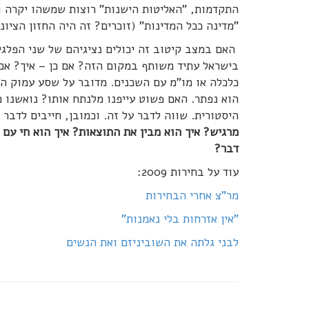
התקדמות, "האליטות הישנות" רוצות שמשהו יקרה ובכ
"מדינה ככל המדינות" (זוכרים? זה היה החזון הציונ
האם במצב קיטוב זה יכולים נציגיהם של שני הפלג
בישראל עתיד משותף במקום הזה? אם כן – איך? אם ל
כלכלה או מו"מ עם השכנים. מדובר על שסע עמוק המ
הוא נפתר. האם פשוט עייפנו מלנתח אותו? נואשנו 
היסטורית. שווה לדבר על זה. וכמובן, חייבים לדבר 
מרגיש? איך הוא מבין את התוצאות? איך הוא חי עם
דבר?
עוד על בחירות 2009:
מר"צ אחרי הבחירות
"אין אזרחות בלי נאמנות"
לבני גלתה את השוביניזם ואת הנשים