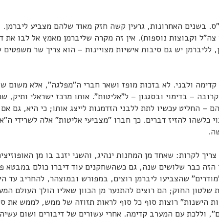
ס. בשנים האחרונות, גרעין קשה חזק מאוד שלהם מצביע ליברמן. (
 צה"ל וקבוצות נוספות). אין זה מקרה שליברמן מאמץ אל לבו את דנ
 לליברמן יש גם סיבות אישיות מצויינות – הוא צריך שר משפטים 
קדימה ולבני. לא בזכות מופז ושאר חברי ה"מפלגה", אלא משום ש
רובה – בדימוי ובסגנון – ל"אליטות". אותו מרכז ישראלי ותיק, ש
ם – החליט עכשיו לתת ללבני הזדמנות לייצג אותו; כי היא, גם אם 
י כלשהו להזיז דברים. כך חברו "מצביעי אליטות" אלה לשרידי ה"א
ה.
ריך לקרות: שאחד מן המחנות ינהיג, והשני יזנב בו מן האופוזיציה
 הזה כבר שלושים שנה, גם כשהשחקנים עוד דיברו כולם במבטא פו
מודרים" שהצביעו ליברמן רוצים, במפורש ובמוצהר, להחריב עד הי
 שלטון החוק; הם רוצים להתנער מן הכוון שאליו הולך העולם המע
ות הישנות" רוצות סוף כל סוף לראות תזוזה של ממש, לממש את ס
", וללכת עם המערב קדימה. אחרי עשורים של דיבורים ושום עשיה,