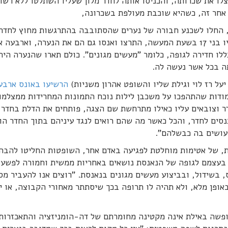
צלו את שכרותה, והכניסו אותה לחדר מלון שעליו השתלטו ללא רשו
אחר זה, כשהיא שוכבת מעולפת בשכרונה,
, החלו לשכנע חבורה של נערים שהסתובבה בהתרגשות מחוץ לחדר,
להכנס ולהשתתף איתם באונס. שניים מהנערים, שהיו בני 17 בשעת המעשה, התרצו ואנסו גם הם את הנערה, ואר
ללו חדירה לגופה, כלומר "מעשים מגונים". כולם תארו שהנערה הית
ה בכל אשר נעשה לה.
 רז לוי וגילת שליו והשופט אהרון משניות)
הרשיעו באונס ארבע
מודות שהתהפכו על משכבן לילות נוכח התמונות המחרידות ממצלמו
 וצובאים עליו כאילו מתרחשת שם הצגה, פותחים את הדלת בחדר 
כנסים לחדר, והכל כאשר מה שהם רואים לנגד עיניהם בתוך החדר הו
 עושים בה כבשלהם".
לת, של אטימות מוחלטת לפגיעה באדם אחר, השופטות החליטו להבה
 בעצמם לגופה של הנאנסת נושאים באחריות ממשית וחמורה לפשע 
בשידול, ובביצוע מעשים מגונים בנאנסת. "רוצים אנו להעביר מס
ופן מלא, ולא תהיה לו תרופה בכך שיסתתר מאחורי הקבוצה, או י
ופשה באילת אינה מקטינה מחומרתם של דה-הומניזציה והתאכזרות,