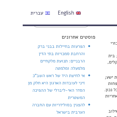
English
עברית
פוסטים אחרונים
זרי
הפרעות בחיילות בבני ברק
והרחבת סמכויות בתי הדין
 בית
הרבניים: תנועת מלקחיים
לים,
מלמעלה ומלמטה
אי לחיצת היד של ראש השב"כ
 ישע;
זיני לעובדות הארגון היא חלק מן
פחות
 נכון.
הסדר האי-ליברלי של ההפיכה
חריות
המשטרית
להפגין בסולידריות עם החברה
יסי רפאילוב
הערבית בישראל