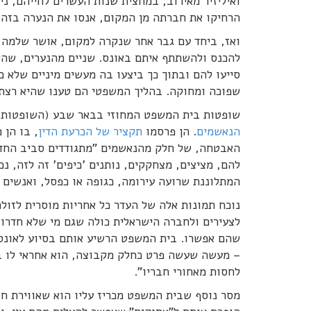
ואיליזיר מאירוב, במחצית שנות העשרים לחייהם, ני
הרחיקו את חברתה מן המקום, אנסו את הנערה בזה 
ואז, ביחד עם גבר אחר שנקרה למקום, אושר שלמה
סייעו להם ובתוך כך ביצעו בה מעשים מיניים שלא כ
שפוכה ומחוקה. בהליך המשפטי הם טענו שהיא רצת
שופטות בית המשפט המחוזי בבאר שבע (השופטות יעל
הנאשמים
. הן פרסמו
תקציר של הכרעת הדין
, בו הן 
האבטחה, של חלק מהנאשמים "מתגודדים סביב החדר
להם, מציצים, מצחקקים, נותנים 'כיפים' זה לזה, נ
המתלוננת שרועה עירומה, כגופה או כפסל, ואנשים
נוכח תמונות אלה של העדר כל אחריות מוסרית לזו
לצעירים ולחברה הישראלית כולה שגם מי שלא חדרו
שהם אפשרו. בית המשפט הרשיע אותם בסיוע לאונס, 
– מעשה שעשה פרט כחלק מקבוצה, הוא אחראי לו בא
לחסות מאחורי חבריו".
מסר נוסף שבית המשפט מכריז עליו הוא שאווירת ח