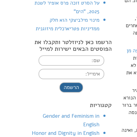
ת. הם
על הסרט זוכה פרס אופיר לשנת
2025, "הים"
מינוי מילביצקי הוא חלק
בעה אחרים
ממדיניות פטריארכלית מיזוגנית
ה
הרשמו כאן לניוזלטר ותקבלו את
הפוסטים הבאים ישירות למייל
ה מן
ת
לא
א את
I agree terms and
יר
conditions.*
הנורא
קטגוריות
ר ברור
נסה
Gender and Feminism in
English
 ואינה
Honor and Dignity in English