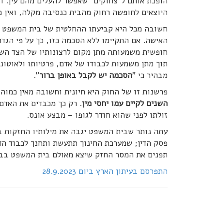
הופכת אותם ל"צחוקים" שאפשר להעלים מהם עין. ו
היוצאים לחופשה רחוק מהבית כנסיבה מקלה, ואין מק
חשובה מכל היא קביעתו ההחלטית של בית המשפט ל
האישה. אם התקיימו ללא הסכמה כזו, כך על פי הג
חופשית משמעותה מתן מקום לרצונותיו של הצד השנ
תוך מתן משמעות לכבודו של אדם, פרטיותו ולאוטונו
מבהיר כי "
הסכמה יש לקבל באופן ברור
".
פרשנות זו של החוק היא חיונית וחשובה מאין כמוה
השנים לקיים עמו יחסי מין
. רק כך מכבדים את האדם 
זולתו לפני שהוא חודר לגופו – מבצע אונס.
עתה נותר שבית המשפט יגבה את מילותיו החזקות ב
פסק הדין; שמערכת החינוך תתעשת ותחנך לכבוד הד
תפנים את המסר החזק שיצא מאולם בית המשפט בב
התפרסם בעיתון הארץ ביום 28.9.2023