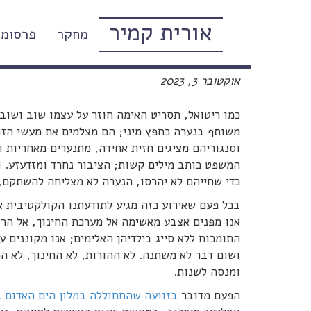
אורית קמיר
מחקר
פרסומי
פסק הדין באונס במלון הים האדום 
אוקטובר 3, 2023
כמו ריטואל, תסריט האימה חוזר על עצמו שוב ושוב: 
משותף בנערה כחפץ מיני; הם מצלמים את מעשי הז
וסנגוריהם מציגים חזית אחידה, מתנערים מאחריות 
המשפט כותב מילים קשות; הציבור נחרד ומזדעזע. 
כדי שחייהם לא יהרסו, הנערה לא מצליחה להשתקם, 
בכל פעם שאירוע כזה מגיע לתודעתנו הקולקטיבית א
אנו מפנים אצבע מאשימה אל מערכת החינוך, אל הרש
התומכות ללא סייג בילדיהן האלימים; אנו מקוננים ע
ושום דבר לא משתנה. לא ההורות, לא החינוך, לא ה
ומנסה לשנות.
הפעם מדובר
בזוועה שהתחוללה במלון הים האדום