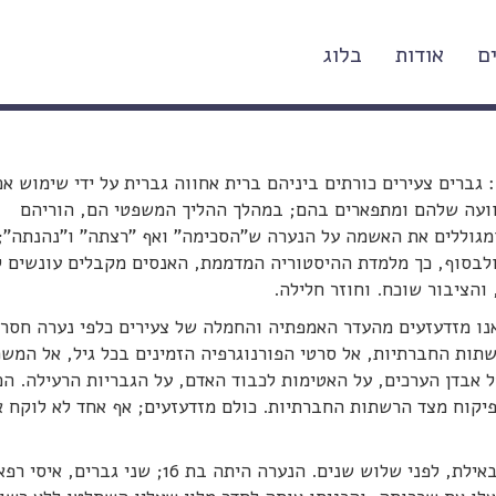
ם
אודות
בלוג
באילת ב-2020
גברים צעירים כורתים ביניהם ברית אחווה גברית על ידי שימוש אכ
וועה שלהם ומתפארים בהם; במהלך ההליך המשפטי הם, הוריהם
ומגוללים את האשמה על הנערה ש"הסכימה" ואף "רצתה" ו"נהנתה";
ולבסוף, כך מלמדת ההיסטוריה המדממת, האנסים מקבלים עונשים ק
והציבור שוכח. וחוזר חלילה.
נו מזדעזעים מהעדר האמפתיה והחמלה של צעירים כלפי נערה חסרת
תות החברתיות, אל סרטי הפורנוגרפיה הזמינים בכל גיל, אל המש
ל אבדן הערכים, על האטימות לכבוד האדם, על הגבריות הרעילה. הכל
פיקוח מצד הרשתות החברתיות. כולם מזדעזעים; אף אחד לא לוקח א
באילת, לפני שלוש שנים. הנערה היתה בת 16; שני גברים, א