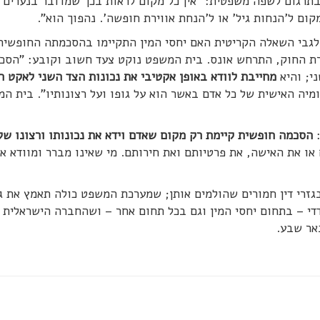
בתרגום לשפה משפטית: "אין כל מקום לראות בכך שמדובר בנערים
ום ל'הנחות גיל' או ל'הנחת אווירת חופשה'. נהפוך הוא".
גבי השאלה הקריטית האם יחסי המין התקיימו בהסכמתה החופשית
דרת החוק, התרחש אונס. בית המשפט נוקט צעד חשוב וקובע: "הסכ
י; והיא
מחייבת לוודא באופן אקטיבי את נכונות הצד השני לאקט ה
מיה האישית של כל אדם באשר הוא על גופו ועל רצונותיו". בית ה
:
הסכמה חופשית קיימת רק מקום שאדם וידא את נכונותו ורצונו של
או את האישה, את פרטיותם ואת חירותם. מי שאינו מברר ומוודא את
גזרי דין חמורים שהולמים אותן; שמערכת המשפט כולה תאמץ את ג
די – בתחום יחסי המין וגם בכל תחום אחר – ושהחברה הישראלית 
אר שבע.