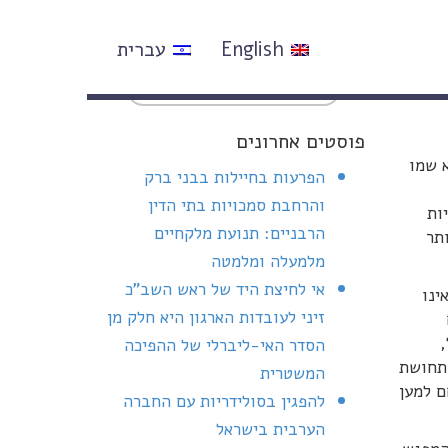
English
עברית
פוסטים אחרונים
 שמו
הפרעות בחיילות בבני ברק
והרחבת סמכויות בתי הדין
ות
הרבניים: תנועת מלקחיים
תר
מלמעלה ומלמטה
אי לחיצת היד של ראש השב"כ
ינו
זיני לעובדות הארגון היא חלק מן
,
הסדר האי-ליברלי של ההפיכה
 תחושת
המשטרית
ם למען
להפגין בסולידריות עם החברה
הערבית בישראל