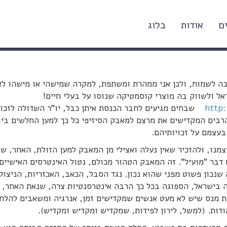
ם
אודות
בלוג
וסמטיקה שנוסתה על בעלי חיים
ה לשמוח, ולכן אני ממהרת ומשתפת, למקרה שמישהי או מישהו לא
אל ולשווק בה מוצרי קוסמטיקה שנוסו על בעלי חיים!
http:
שבחים מגיעים לחבר הכנסת איתן כבל, יו"ר השדולה לזכוי
 הרבים המקדישים את מרצם למאבק הסיזיפי כל כך למען החלשים ביו
בעצמם על זכויותיהם.
נו, ולהזכיר שאין נעלה ואצילי מן המאבק למען הזולת, האחר, שא
 דבר "מועיל". זה המאבק הטהור מכולם, נטול האינטרסים האישיים
נכון פשוט מפני שהוא נכון. נגד הסבל, הכאב, האכזריות, הניצול
 בישראל, הספוגה בכל כך הרבה אינטרסנטיות צרה, שנאת האחר,
ות מנס שיש לא מעט אנשים שמקדישים זמן, אנרגיה ומשאבים להלח
ודות. (למשל, לירון לפידות, שמקדיש ומקדיש ומקדיש).