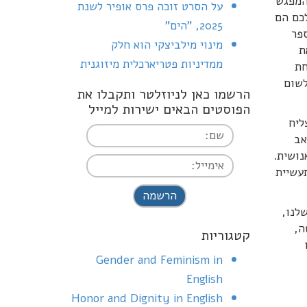
המפגש
על הסרט זוכה פרס אופיר לשנת
לכם הם
2025, "הים"
ספר
מינוי מילביצקי הוא חלק
ת
ממדיניות פטריארכלית מיזוגנית
חת
לשום
הרשמו כאן לניוזלטר ותקבלו את
הפוסטים הבאים ישירות למייל
ליח
אב
נושית.
עשיית
I agree terms and
conditions.*
לנו,
ה,
קטגוריות
Gender and Feminism in
English
Honor and Dignity in English