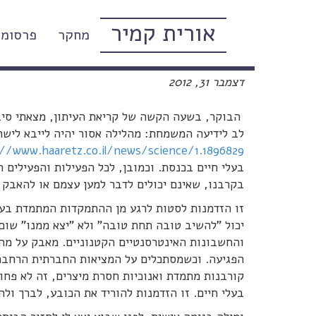
אורית קמיר
מחקר
פרסומי
קרן אור באפלה: איסור שיווק ק
דצמבר 31, 2012
הבוקר, בשעה הקשה של קריאת העיתון, מצאתי סיב
לב לידיעה המשמחת: מהלילה אסור יהיה לייבא לישר
//www.haaretz.co.il/news/science/1.1896829
בעלי חיים בכנסת. וכמובן, לכל הפעילות והפעילים
בקרבנו, שאינם יכולים לדבר למען עצמם או להאבק 
זו הזדמנות לסטות לרגע מן ההתמקדות המתמדת בעצמ
יכול "להשיב טובה תחת טובה" ולא "יצא ממנו" שום
והחשבונות האינטרסנטיים הקטנוניים. מאבק על מה ש
הפגיעה. וכשמסתכלים על המציאות החברתית הרחבה
קורבנות מתמדת ואנוכיות חסרת מיצרים, זה לא פח
בעלי חיים. זו הזדמנות להוריד את הכובע, לברך ולה