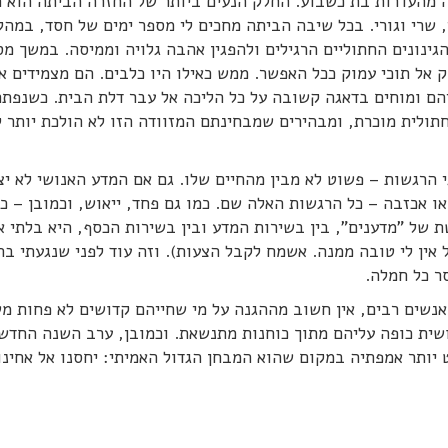
תה מהעדרות בת כשבוע. החלק הנעים ביותר של החזרה הביתה הוא 
 שרי וגורי. בכל שיבה הביתה מחכים לי מספר ימים של חסד, במה
הגינונים החתוליים הרגילים ולהפגין אהבה גלויה וממיסה. במשך מ
 אל תוכי עמוק ככל האפשר. ממש כאילו היו כלבים. הם מצמידים א
יהם ומוחים בדאגה קשובה על כל הליכה אל עבר דלת הבית. כשנפת
תולית מוכרת, ומבהירים שמבחינתם המזוודה הזו לא הולכת יותר 
י הרגשות – פשוט לא מבין מהחיים שלו. גם אם המדע האנושי לא יצ
או אכזבה – כל הרגשות האלה שם. כמו גם פחד, ייאוש, וכמובן – כ
 של "מדענים", בין בשירות המדע ובין בשירות הכסף, היא בלתי א
 אין לי טובה ממנה. אשמח לקבל הצעות). וזה עוד לפני שנגעתי בת
ר כל חמלה.
אנשים רבים, אין חשוב מההגנה על מי שחייהם קדושים לא פחות מש
ושית כופה עליהם מתוך כוחנות מתנשאת. וכמובן, ערב השנה החדש
מעט יותר אמפתיה במקום שהוא המבחן הגדול האמיתי: יחסנו אל אחינו