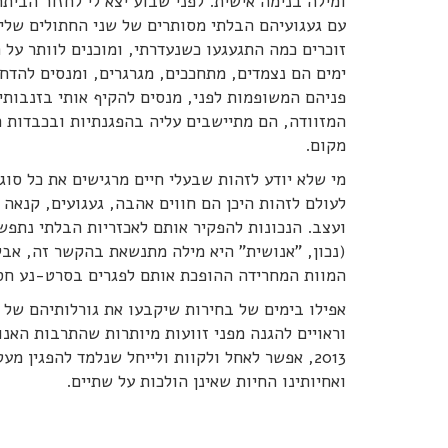
ומילה בנימה אישית. לפני שבוע יצא לי לחזור הבי
עם געגועיהם הבלתי מסותרים של שני החתולים שלי,
זוכרים כמה התגעגעו כשנעדרתי, ומוכנים לוותר על 
ימים הם נצמדים, מתחככים, מגרגרים, ומנסים להדחק
פניהם המשופמות לפני, מנסים להקיף אותי בזנבות
המזוודה, הם מתיישבים עליה בהפגנתיות ובכבדות ח
מקום.
מי שלא יודע לזהות שבעלי חיים מרגישים את כל סוג
לעולם לזהות היכן הם חווים אהבה, געגועים, קנאה 
ועצב. הנכונות להפקיר אותם לאכזריות הבלתי נתפשת
(נכון, "אנושית" היא מילה מתנשאת בהקשר זה, אבל
המוות המחרידה ההופכת אותם לפגרים בסרט-נע חס
אפילו בימים של בחירות שיקבעו את גורלותיהם של 
וראויים להגנה מפני זוועות מיותרות שהתרבות האנ
2013, אפשר לאחל ולקוות ולייחל שנלמד להפגין 
ואחיותינו החיות שאינן הולכות על שתיים.