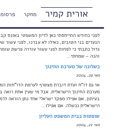
אורית קמיר
מחקר
פרסומי
"אונס שומרת השני?" – תיקון טעות
מאי 29, 2004
לפני כחודש התייחסתי כאן לדיון המשפטי באונס קב
הנערים בני הטובים, כאילו לא עברנו, לפני עשור 
גדול כתבתי כי לפחות לפני עשור עוררה פרשת שומרת
והנה – שמחתי
…
כשלונה של מערכת החינוך
מאי 29, 2004
אז גם דו"ח ועדת דוברת מצטרף לערמת הדו"חות המק
מערכת החינוך הישראלית. אבל מי שעין אחת רואה בר
בעיתון. אם אפילו מפקד ישראלי אחד נתן הוראה לר
הישראלית נכשלה. אם אפילו
…
שופטות בבית המשפט העליון
מאי 22, 2004