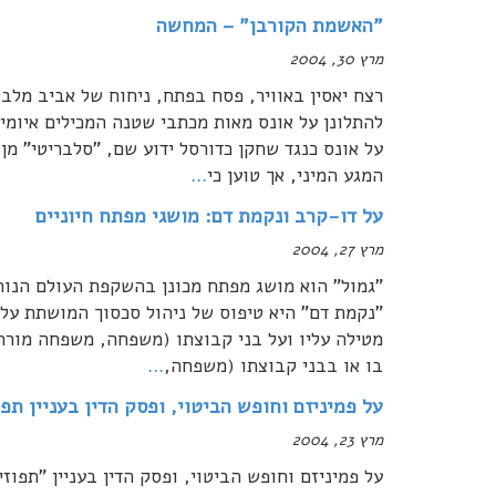
"האשמת הקורבן" – המחשה
מרץ 30, 2004
רצח יאסין באוויר, פסח בפתח, ניחוח של אביב מל
על אונס כנגד שחקן כדורסל ידוע שם, "סלבריטי" מן 
המגע המיני, אך טוען כי
…
על דו-קרב ונקמת דם: מושגי מפתח חיוניים
מרץ 27, 2004
"גמול" הוא מושג מפתח מכונן בהשקפת העולם הנוהג
"נקמת דם" היא טיפוס של ניהול סכסוך המושתת על 
מטילה עליו ועל בני קבוצתו (משפחה, משפחה מורחב
בו או בבני קבוצתו (משפחה,
…
על פמיניזם וחופש הביטוי, ופסק הדין בעניין תפו
מרץ 23, 2004
על פמיניזם וחופש הביטוי, ופסק הדין בעניין "תפוז