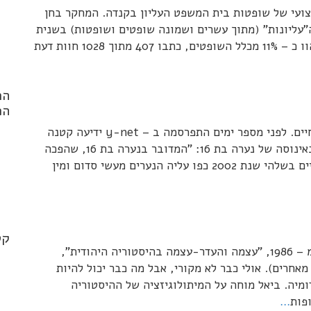
צועי של שופטות בית המשפט העליון בקנדה. המחקר בחן
"עליונות" (מתוך עשרים ושמונה שופטים ושופטות) בשנית
1982 – 1999. על פי הממצאים, שלוש השופטות, שהוו כ – 11% מכלל השופטים, כתבו 407 מתוך 1028 חוות דעת
הר
הפ
מששככו קולות הפסטיבלים, אפשר לחזור לשגרת החיים. לפני מספר ימים התפרסמה ב – y-net ידיעה קטנה
אודות הליך משפטי בעניינם של 9 נערים הנאשמים באינוסה של נערה בת 16: "המדובר בנערה בת 16, שהפכה
ל"שפחת מין של 9 נערים ממרכז הארץ. במשך חודשיים בשלהי שנת 2002 כפו עליה הנערים מעשי סדום ומין
nd
.*
קט
במוצאי יום השואה נתקלתי, בספרו של דוד ביאל ( מ – 1986, "עצמה והעדר-עצמה בהיסטוריה היהודית",
חרים). אולי כבר לא מקורי, אבל מה כבר יכול להיות
ומיה. ביאל מוחה על המיתולוגיזציה של ההיסטוריה
פות
…