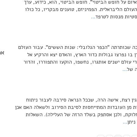
"איום על חופש הביטוי". חופש הביטוי, הוא, כידוע, ערך
לם הליבראלית. הפמיניזם, טוענים מבקריו, כל כולו
סטיות מנסות לטרפד
…
כה שכותרתה "הכפר הגלובלי: שנות הששים". עבור העולם
אר
בו נפרצו גבולות כדור הארץ, והאדם יצא והרקיע אל
רי עולם ישנים אותגרו, נחשפו, הוקעו והתפוררו, והדור
ה של
…
גין רצח, אישה הרה, שככל הנראה סירבה לעבור ניתוח
ת מן העובדות המתייחסות לסיבת הסירוב ולשאלה האם אכן
חלוקת, ולכן אסתפק בשלד הרזה של העלילה). השאלות
יתן
…