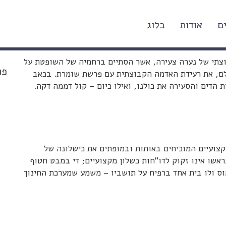
ם
אודות
בלוג
וצתי של נערה צעירה, אשר הסתיים ברחמיה של השופטת על
פו
שלם, את רעידת האדמה הקבוצתית עם פרשת שומרת. בכאב
 הדים והסעירה את כולנו, ואילו כיום – קול דממה דקה.
צועיים המוכיחים באותות ובמופתים את כישלונה של
אשו אינו זקוק לדו"חות כשלון מקצועיים; די במבט חטוף
מוס ולו בית אחד ברפיח על תושביו – משמע שמערכת החינוך