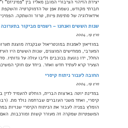
יצירת הזיהוי הציבורי המובן מאליו בין "פמיניזם" ו
חברתי מקודש, נשמת אפן של הדמוקרטיה והשקפת העו
אידאולוגיה של סתימת פיות, טרור והשתקה. הפמיני
שנות הששים ואנחנו – רשמים מביקור בתערוכה
מרץ 19, 2004
במוזיאון לאמנות במונטריאול שבקנדה מוצגת תערו
המערבי, ממחישים המוצגים, שנות הששים היו העידן 
החלל, ידו נוגעת בכוכבים וליבו עולה על גדותיו. סד
הצעיר קרא לעתיד חדש ואחר. ביחד עם חוקי המשיכ
החובה לעבור ניתוח קיסרי
מרץ 19, 2004
במדינת יוטה בארצות הברית, הוחלט להעמיד לדין ב
קיסרי, ואחד משני העוברים שברחמה נולד מת. (רבו
הומלץ בפניה לעבור את הניתוח הקיסרי שנויות במ
המשפטיות שמקרה זה מעורר קשות ומורכבות. האם נ