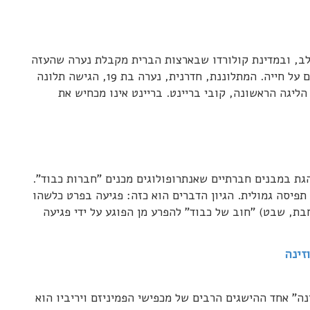
בלב, ובמדינת קולורדו שבארצות הברית מקבלת נערה שהעזה
להתלונן על אונס מאות מכתבי שטנה המכילים איומים על חייה. המתלוננת, חדרנית, נערה בת 19, הגישה תלונה
הליגה הראשונה, קובי בריינט. בריינט אינו מכחיש את
ת במבנים חברתיים שאנתרופולוגים מכנים "חברות כבוד".
תפיסה גמולית. הגיון הדברים הוא כזה: פגיעה בפרט כלשהו
ת, שבט) "חוב של כבוד" להפרע מן הפוגע על ידי פגיעה
זינה
ינה" אחד ההישגים הרבים של מכפישי הפמיניזם ויריביו הוא