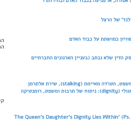
 אסורה, או פגיעה בכבוד האדם ובחירותו?
לנד' של הרצל
שוויון כמושתת על כבוד האדם
הר
הפ
סק הדין שלא נכתב (בעניין הארגונים החברתיים
nd
אהבה עזה כמוות או הטרדה מאיימת? – תרבות ומשפט, הטרדה מאיימת (stalking), שירת אלתרמן
.*
וקולנוע ישראלי בין הדרת כבוד (honor) וכבוד סגולי (dignity): ניתוח של תרבות ומשפט, רומנטיקה
קט
'The Queen’s Daughter’s Dignity Lies Within' (Ps.