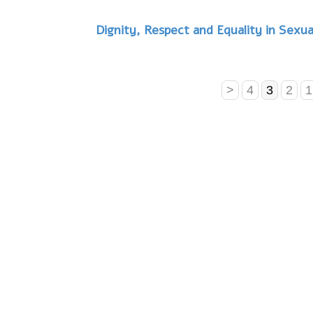
Dignity, Respect and Equality in Sexu
<
4
3
2
1