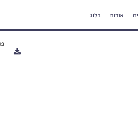
ם
אודות
בלוג
 וכבוד בדיני בושת במִשְנָה: יחסי
פו