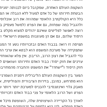
השקפת העולם האחרת, שמקובל כיום לכנותה ימנית ש
הבטחת חירותו של כל אדם לפעול ללא הגבלה או הפ
כלל היא הקולקטיב הלאומי שמהווה את רוב אוכלוסי
ולהגביל כמה שפחות, גם את הפרט (למשל מעסיק ביחס
רוצה לאפשר לפליטים שאינם יהודים למצוא מקלט בי
היסוד שלהם, גם אם הן מעוגנות במשפט הישראלי וב
תפיסה זו רואה בכבוד האדם ובזכויותיו נטע זר המ
שתפקידה של מערכת המשפט הוא לבטא את ערכי הרוב 
כדי להגביל את רצון הרוב, הריבון. אין פלא שהאו
עוינים את חוק יסוד: כבוד האדם וחירותו ושואפים
חוק היסוד ו"ישחרר" את המשפט והחברה מהמחויבות 
הפער בין השקפות העולם הליברלית וימנית השמרני
הוא מתרחש, כמובן, בזירות הציבורית והפוליטית, 
מאבק גלוי ואינטנסיבי להכניס למערכת יותר ויותר
הפרט ושל הרוב הלאומי על פני כבוד האדם וזכויותי
לאורך כל הקריירה השיפוטית שלה, השופטת מיכל אגמ
האדם מוחלש. לכן היא נלחמת על זכויותיהם של פלי