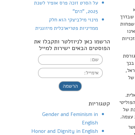
על הסרט זוכה פרס אופיר לשנת
2025, "הים"
 שבדרך
מינוי מילביצקי הוא חלק
 שפחות
ממדיניות פטריארכלית מיזוגנית
ינו
כויות
הרשמו כאן לניוזלטר ותקבלו את
הפוסטים הבאים ישירות למייל
גורסת
בכך
ראל,
של
I agree terms and
conditions.*
לית.
פוליטי
קטגוריות
נת של
Gender and Feminism in
 עצמה.
English
אשר
Honor and Dignity in English