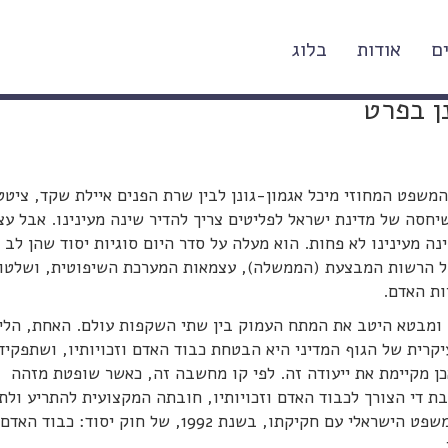
ם
אודות
בלוג
בק של איילת שקד בעצמאות בתי המשפט
ן בפרט
שפט המחוזי מיכל אגמון-גונן לבין שרת הפנים איילת שקד, ציטט
סה של מדינת ישראל לפליטים צריך להדיר שינה מעינינו. אבל עצ
נה מעינינו לא פחות. הוא מעלה על סדר היום סוגיות יסוד שהן לב
של הרשות המבצעת (הממשלה), עצמאות המערכת השיפוטית, ושלטון
ות האדם.
ומבטא היטב את המתח העמוק בין שתי השקפות עולם. האחת, הלי
קרית של הגוף המדיני היא הבטחת כבוד האדם וזכויותיו, ושתפקיד
 מקיימת את ייעודה זה. לפי קו מחשבה זה, כאשר שופטת מזהה
 די הצורך לכבוד האדם וזכויותיו, חובתה המקצועית להתריע ולת
התנהגות המדינה. השקפת עולם זו עוגנה בשיטת המשפט הישראלי עם חקיקתו, בשנת 1992, של חוק יסוד: כבוד האדם