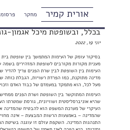
אורית קמיר
מחקר
פרסומי
ליברלים, ימין "שמרני", והמא
בכלל, ובשופטת מיכל אגמון-גונ
יוני 19, 2022
בסיקור עומק של העימות המתמשך בין שופטת בית המ
מענית מקורות מקורבים לשופטת המזהירים בשמה שיח
העימות בין השופטת לבין שרת הפנים צריך להדיר שי
מדינה מתוקנת, כמו הפרדת רשויות, הגבלת כוחה 
מעל לכל, הוא מתמקד במעמדם של כבוד האדם וזכוי
העימות המתוקשר בין השופטת ושרת הפנים ממחיש 
שהיא אוניברסליסטית ושוויונית, גורסת שמטרתו העי
העיקרי של מערכת המשפט הוא להבטיח שהמדינה אכן
שהמדינה – באמצעות הרשות המבצעת – אינה מחויבת
וחירותו. היא הפכה לאני מאמין של המשפט הישראלי.