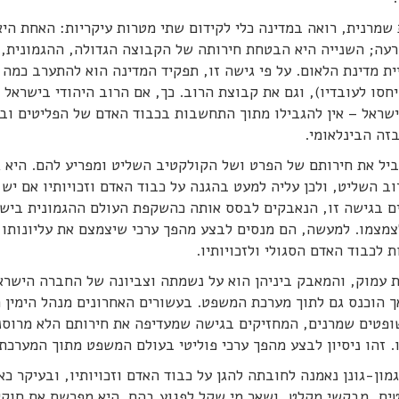
מרנית, רואה במדינה כלי לקידום שתי מטרות עיקריות: האחת היא
רעה; השנייה היא הבטחת חירותה של הקבוצה הגדולה, ההגמונית,
ית מדינת הלאום. על פי גישה זו, תפקיד המדינה הוא להתערב כמה
ו לעובדיו), וגם את קבוצת הרוב. כך, אם הרוב היהודי בישראל א
שראל – אין להגבילו מתוך התחשבות בכבוד האדם של הפליטים ובז
זה הבינלאומי.
גביל את חירותם של הפרט ושל הקולקטיב השליט ומפריע להם. היא 
השליט, ולכן עליה למעט בהגנה על כבוד האדם וזכויותיו אם יש 
חזים בגישה זו, הנאבקים לבסס אותה כהשקפת העולם ההגמונית ביש
 לצמצמו. למעשה, הם מנסים לבצע מהפך ערכי שיצמצם את עליונותו 
לכבוד האדם הסגולי ולזכויותיו.
ת עמוק, והמאבק ביניהן הוא על נשמתה וצביונה של החברה הישרא
אך הוכנס גם לתוך מערכת המשפט. בעשורים האחרונים מנהל הימין ה
 שופטים שמרנים, המחזיקים בגישה שמעדיפה את חירותם הלא מרוס
ו. זהו ניסיון לבצע מהפך ערכי פוליטי בעולם המשפט מתוך המערכת
ון-גונן נאמנה לחובתה להגן על כבוד האדם וזכויותיו, ובעיקר כ
טים, מבקשי מקלט, ושאר מי שקל לפגוע בהם. היא מפרשת את חוקי