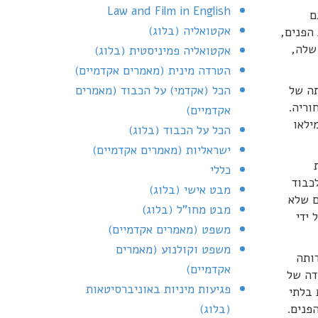
Law and Film in English
ם
אקטואליה (בלוג)
 הפנים,
שלה,
אקטואליה פמיניסטית (בלוג)
הטרדה מינית (מאמרים אקדמיים)
תה של
הכל (אקדמי) על הכבוד (מאמרים
וריה.
אקדמיים)
ילאו
הכל על הכבוד (בלוג)
ישראליות (מאמרים אקדמיים)
כללי
כבוד
מבט אישי (בלוג)
ם שלא
מבט מחו"ל (בלוג)
ידי
משפט (מאמרים אקדמיים)
משפט וקולנוע (מאמרים
דותה
אקדמיים)
דה של
פגיעות מיניות באוניברסיטאות
 בלתי
פנים.
(בלוג)