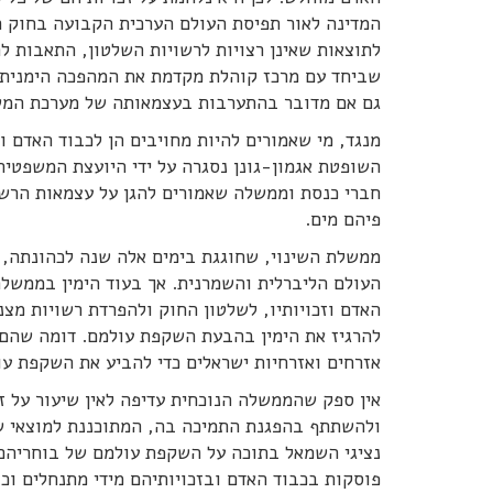
המדינה לאור תפיסת העולם הערכית הקבועה בחוק הי
לתוצאות שאינן רצויות לרשויות השלטון, התאבות לח
שביחד עם מרכז קוהלת מקדמת את המהפכה הימנית 
גם אם מדובר בהתערבות בעצמאותה של מערכת המש
מנגד, מי שאמורים להיות מחויבים הן לכבוד האדם 
השופטת אגמון-גונן נסגרה על ידי היועצת המשפטי
חברי כנסת וממשלה שאמורים להגן על עצמאות הרשו
פיהם מים.
ממשלת השינוי, שחוגגת בימים אלה שנה לכהונתה, 
העולם הליברלית והשמרנית. אך בעוד הימין בממשלה
האדם וזכויותיו, לשלטון החוק ולהפרדת רשויות מצנ
להרגיז את הימין בהבעת השקפת עולמם. דומה שהם
אזרחים ואזרחיות ישראלים כדי להביע את השקפת עו
אין ספק שהממשלה הנוכחית עדיפה לאין שיעור על ז
ולהשתתף בהפגנת התמיכה בה, המתוכננת למוצאי ש
נציגי השמאל בתוכה על השקפת עולמם של בוחריהם, 
פוסקות בכבוד האדם ובזכויותיהם מידי מתנחלים וכ