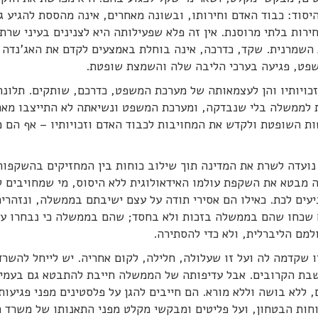
סוד: כבוד האדם וחירותו, ובשונה מאחרים, אינה מהססת להגיע ג
ירות בלתי מרוסנת. אין זה פלא שפעילותה היא לצנינים בעיני שרת
השמרנית. שקד, כדרכה, אינה בוחלת באמצעים לקדם את האג'נדה 
פט, פגיעה בערכי הליבה שלה והשמצת שופטת.
וזכויותיו והן לעצמאותה של מערכת המשפט, כדרכם, שותקים. תלונ
ת לממשלה בלי שנבדקה, ומערכת המשפט ונשיאתה לא התייצבו מאח
ת השופטת ולקדש את המחויבות לכבוד האדם וזכויותיו – אף הם מ
נועדה לשרת את המדינה תוך שילוב כוחות בין המחזיקים בהשקפות
 מבטא את השקפת עולמו האידאולוגית ללא היסוס, מי שמחויבים ל
יעים לכת. כאילו הם אסירי תודה על עצם ישיבתם בממשלה, ונזהרי
 שכחו שהם בממשלה בזכות ולא בחסד; שהם בממשלה כי נבחרו על 
למם הליברלית, ולא כדי להסתירה.
ו שקדמה לה ועל זו שעלולה, חלילה, לקום אחריה. יש לייחל להשר
בת הקרובים. אבל עדיפותה של הממשלה חייבת להתבטא גם בעמי
ללא בושה וללא מורא. הם חייבים להגן על פלסטינים מפני פגיעות
וחות הבטחון, ועל פליטים ומבקשי מקלט מפני התאנותו של משרד ה