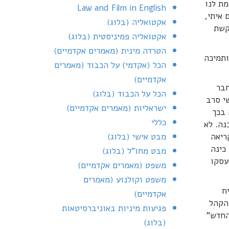
מת לנו
Law and Film in English
ים איתי,
אקטואליה (בלוג)
קשת
אקטואליה פמיניסטית (בלוג)
הטרדה מינית (מאמרים אקדמיים)
ותמיכה
הכל (אקדמי) על הכבוד (מאמרים
אקדמיים)
חבר
הכל על הכבוד (בלוג)
י סרב
ישראליות (מאמרים אקדמיים)
 בכך
כללי
נה. לא
ריאה
מבט אישי (בלוג)
כינה
מבט מחו"ל (בלוג)
עסקו
משפט (מאמרים אקדמיים)
משפט וקולנוע (מאמרים
ח
אקדמיים)
 הקהל
פגיעות מיניות באוניברסיטאות
החדש"
(בלוג)