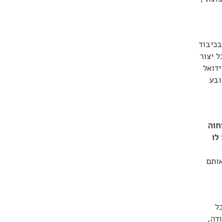
בכיבוד
ל יצור
ידואל
ובע
חוה
לו
אותם
ל
דה,