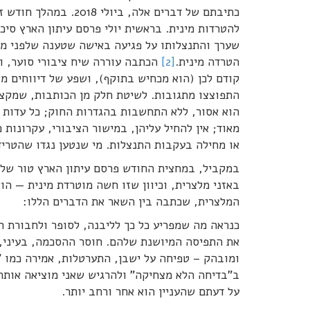
כתיבתם של דברים אלה,
להטרדות מינית. בראשית יולי פרסם עיתון הארץ סי
שערך והתנצלותו על פגיעה באישה שטענה שלפני מס
הטרדה מינית.
[2]
הכתבה עוררה שיח ציבורי סוער, וה
קודם לכן (הוא מכחיש בתוקף), ושפע של דיווחים 
התפוצצו מתגובות. לשיטת חלק מן הכותבות, שמקצת
הוא אסור, ללא התחשבות בהגדרות החוק; כל עדות ע
מאוד; אין להחיל עליהן, במישור הציבורי, עקרונו
או מחילה בעקבות התנצלות. מי שנטען נגדו שהטריד
במקביל, במחצית החודש פרסם עיתון הארץ טור של 
באזני מלצרית, וכיוון שזו חשה מוטרדת מינית — 
המלצרית, שכתבה בין השאר את הדברים הללו:
כנראה מה שמפריע כל כך לליבנה, לסופר ולחבורת ה
את התפיסה המיושנת שלהם. חוסר ההסכמה, בעיני, 
ומובהק – טפיחה על ישבן, התערטלות, אמירה כמו "
ב"בדיחה הלא מצחיקה" ולהרגיש שאני מוציאה אותה
על דעתם שהעניין הוא אחר ורחב יותר.