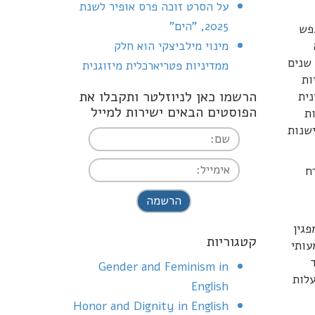
על הסרט זוכה פרס אופיר לשנת
2025, "הים"
פש
מינוי מילביצקי הוא חלק
 שנים
ממדיניות פטריארכלית מיזוגנית
ות
הרשמו כאן לניוזלטר ותקבלו את
נית
הפוסטים הבאים ישירות למייל
ת
ישנות
ח
I agree terms and
conditions.*
גין
קטגוריות
עותי
Gender and Feminism in
עלות
English
Honor and Dignity in English