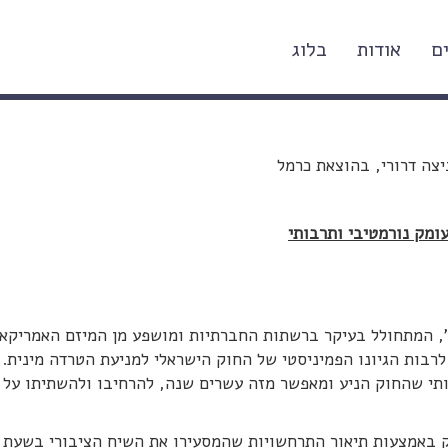
ם
אודות
בלוג
ות בעשרים השנים שחלפו
יצה דרורי, בהוצאת כרמל
ומק נורמטיבי ותרבותי
", המתחולל בעיקר ברשתות החברתיות ומושפע מן המיזם האמריקאי
שן", לרבות הגיונו הפמיניסטי של החוק הישראלי למניעת הטרדה מינית.
י שהחוק הניע ומאפשר מזה עשרים שנה, להרחיבו ולהשתיתו על "
 באמצעות תיאור התרחשויות שהמסעירו את השיח הציבורי בשעת