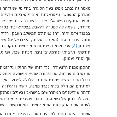
מאמר זה נכתב ממש בעין הסערה בידי מי שמזדהה ו
ממרחק המאפשר נייטראליות ואובייקטיביות מדעיות
מספר החוקים הישראלי, איננו בשר מבשר הפטריארכ
סדורה, ששמה לה למטרה להאבק בפטריארכיה כסדר 
בכבוד אדם וחוה. זהו פמיניזם המשלב מאבק "רדיקא
ושוויון.
[8]
אני מאמינה שזהות פמיניסטית חזקה זו 
תודעתי, תרבותי ונורמטיבי ניכר. מכיוון שכך, אני 
אך יסודי ועמוק.
ההתקוממות ה"צעירה" נגד רוחו של החוק ועקרונות
או נסיבות אחרות. אני סבורה שהיא מושפעת מפולי
ובכל מחיר. גישה פמיניסטית זו עלולה לפגוע באידיא
לסוגיהם הם חלק בלתי נפרד ממנה. גישה זו עלולה ל
הדתה פוריטניים המתרחשים בישראל ובעולם ומחזקים 
כולל לחירותן של נשים. בד בבד, פמיניזם קיצוני ה
לאחור את ההתקדמות הפמיניסטית המתרחשת בישרא
אפתח בהצגת החוק למניעת הטרדה מינית וייחודו הפ