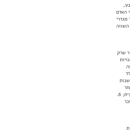
ע,
י האדם
 מגדרי
 השווה
ר שרק
ויות
ר נגיעה
ל
ניות חוזרות ונשנות
ם לאחר
שהוא הראה שאינו מעוניין בהן, או תוך ניצול יחסי מרות; 5. ביזוי והשפלה של אדם ביחס למינו, מיניותו או נטייתו המינית; 6.
כר
ת