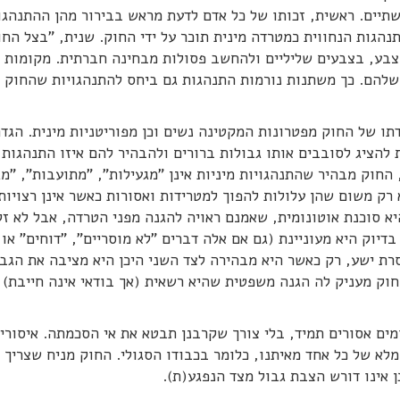
שתיים. ראשית, זכותו של כל אדם לדעת מראש בבירור מהן ההתנהגו
הגות הנחווית כמטרדה מינית תוכר על ידי החוק. שנית, "בצל החו
הצבע, בצבעים שליליים ולהחשב פסולות מבחינה חברתית. מקומות 
שלהם. כך משתנות נורמות התנהגות גם ביחס להתנהגויות שהחוק א
תו של החוק מפטרונות המקטינה נשים וכן מפוריטניות מינית. הגדר
להציג לסובבים אותו גבולות ברורים ולהבהיר להם איזו התנהגות 
 החוק מבהיר שהתנהגויות מיניות אינן "מגעילות", "מתועבות", "מג
 רק משום שהן עלולות להפוך למטרידות ואסורות כאשר אינן רצויות
א סוכנת אוטונומית, שאמנם ראויה להגנה מפני הטרדה, אבל לא ז
יוק היא מעוניינת (גם אם אלה דברים "לא מוסריים", "דוחים" או
חסרת ישע, רק כאשר היא מבהירה לצד השני היכן היא מציבה את הגבו
וק מעניק לה הגנה משפטית שהיא רשאית (אך בודאי אינה חייבת)
ומים אסורים תמיד, בלי צורך שקרבנן תבטא את אי הסכמתה. איסורי
לא של כל אחד מאיתנו, כלומר בכבודו הסגולי. החוק מניח שצריך 
ן אינו דורש הצבת גבול מצד הנפגע(ת).