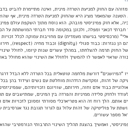
מזוהה עם החוק למניעת הטרדה מינית, ואינה מתיימרת להביט בדב
. הטענה שהמאמר מציג היא שהחוק למניעת הטרדה מינית, אף שהוא
יה, אלא חוק פמיניסטי מובהק. הוא נוסח מתוך השקפת עולם פמינ
חברתי דכאני ומפלה, ולכונן במקומה סדר חברתי המושתתת על הכ
לי" (מרכסיסטי בגישתו מעמדית) עם מחויבות עמוקה לכלל זכויות 
וחוה וערכי היסוד (האוניברסליים, הליבראליים) שמהם הן נגזרות: כבוד סגולי (dignity) וכבוד מחיה (
של החוק תרמה להצלחתו, במהלך עשרים שנות קיומו, לחולל שינוי
סבורה שראוי לאפשר לו להמשיך ולחולל את השינוי שהוא מחולל באופ
יו "המיושנים" דורשת מלחמה טוטאלית בכל הטרדה ללא הבדל דרגת
טיקה של זהות, ומקדשת הזדהות מוחלטת עם נשים וצידוד בהן בכל
ולוגיית כבוד אדם וחוה, חירותם, שוויונם וזכויותיהם, שפמיניזמים
עודד ולחזק סלידה ממיניות והפרדה בין המינים, שמתישבים עם תה
אותם. הלך רוח זה הוא פטריארכלי מסורתי ומסוכן לזכויות אדם ו
מושתת על פוליטיקה של זהות עלול גם לגרור תגובת נגד אגרסיבית 
ל מספר עשורים.
מיניסטי, ואמשיך בהצגת תהליך השינוי התרבותי הנורמטיבי שהוא 