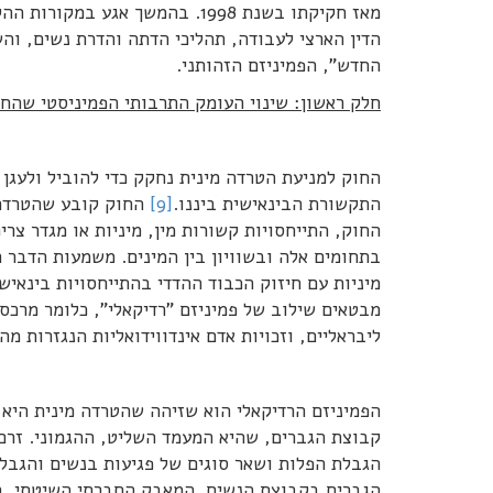
מאז חקיקתו בשנת 1998. בהמשך א
החדש", הפמיניזם הזהותני.
חלק ראשון: שינוי העומק התרבותי הפמיניסטי שהח
החוק למניעת הטרדה מינית נחקק כדי להוביל ולעגן 
התקשורת הבינאישית ביננו.
[9]
החוק קובע שהטרדה מ
החוק, התייחסויות קשורות מין, מיניות או מגדר צר
בתחומים אלה ובשוויון בין המינים. משמעות הדבר 
מיניות עם חיזוק הכבוד ההדדי בהתייחסויות בינאישיו
מבטאים שילוב של פמיניזם "רדיקאלי", כלומר מרכסי
ליבראליים, וזכויות אדם אינדווידואליות הנגזרות מה
הפמיניזם הרדיקאלי הוא שזיהה שהטרדה מינית היא
קבוצת הגברים, שהיא המעמד השליט, ההגמוני. זרם פ
הגבלת הפלות ושאר סוגים של פגיעות בנשים והגבל
הגברים בקבוצת הנשים. המאבק החברתי השיטתי, המע