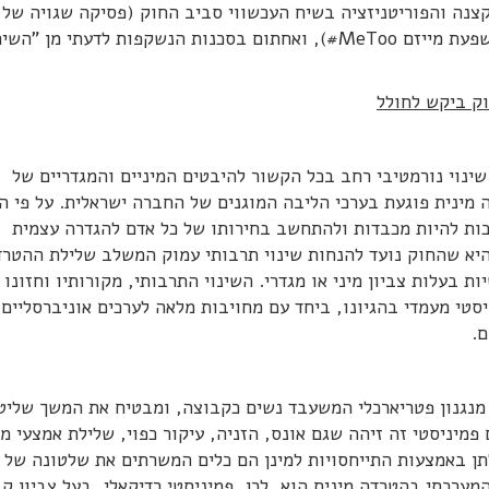
גע במקורות ההקצנה והפוריטניזציה בשיח העכשווי סביב החוק (פסיקה שגויה של
הדין הארצי לעבודה, תהליכי הדתה והדרת נשים, והשפעת מייזם MeToo#), ואחתום בסכנות הנשקפות לדעתי מן "הש
וק ביקש לחולל
שינוי נורמטיבי רחב בכל הקשור להיבטים המיניים והמגדריים של
ינית פוגעת בערכי הליבה המוגנים של החברה ישראלית. על פי ה
יכות להיות מכבדות ולהתחשב בחירותו של כל אדם להגדרה עצמית
היא שהחוק נועד להנחות שינוי תרבותי עמוק המשלב שלילת ההטרד
ת בעלות צביון מיני או מגדרי. השינוי התרבותי, מקורותיו וחזונו
סטי מעמדי בהגיונו, ביחד עם מחויבות מלאה לערכים אוניברסליים,
ם.
 מנגנון פטריארכלי המשעבד נשים כקבוצה, ומבטיח את המשך שלי
מיניסטי זה זיהה שגם אונס, הזניה, עיקור כפוי, שלילת אמצעי מנ
תן באמצעות התייחסויות למינן הם כלים המשרתים את שלטונה של 
רכתי בהטרדה מינית הוא, לכן, פמיניסטי רדיקאלי, בעל צביון קב