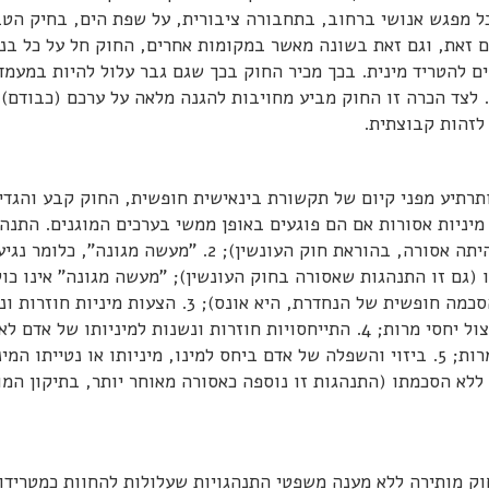
ל מפגש אנושי ברחוב, בתחבורה ציבורית, על שפת הים, בחיק הטב
ם זאת, וגם זאת בשונה מאשר במקומות אחרים, החוק חל על כל בנ
ים להטריד מינית. בכך מכיר החוק בכך שגם גבר עלול להיות במעמד
. לצד הכרה זו החוק מביע מחויבות להגנה מלאה על ערכם (כבודם)
לזהות קבוצתית.
תרתיע מפני קיום של תקשורת בינאישית חופשית, החוק קבע והגדי
יניות אסורות אם הם פוגעים באופן ממשי בערכים המוגנים. התנהג
אלה הן 1. סחיטה מינית באיומים (התנהגות שתמיד היתה אסורה, בהוראת חוק העונשין); 2. "מעשה מגונה", כלומ
 (גם זו התנהגות שאסורה בחוק העונשין); "מעשה מגונה" אינו כול
חדירה לאיבר מין של הזולת (חדירה כזו, כשאינה בהסכמה חופשית של הנחדרת, היא אונס); 3. הצעות מי
אחרי שאדם הראה שהוא אינו מעוניין בהן, או תוך ניצול יחסי מרות; 4. התייחסויות חוזרות ונשנות למיניותו של אד
ללא הסכמתו (התנהגות זו נוספה כאסורה מאוחר יותר, בתיקון המו
חוק מותירה ללא מענה משפטי התנהגויות שעלולות להחוות כמטרידו