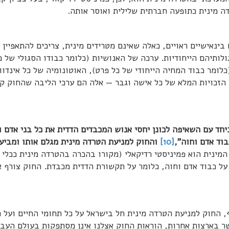
ה מינית כתופעה חברתית שלילית ואוסר אותה.
ינאישיים ראויים, כאלה שאינם מטרידים מינית, צריכים להתאפיין 
ולותיהם הייחודיות. ערכה של האנושיות (כלומר כבודו הסגולי של כ
לומר כבוד המחיה הייחודי של כל פרט), האוטונומיה של כל אינדוו
 הזכויות המלא של כל אישה וגבר — אלה הם ערכי הליבה שהחוק ק
יחד עם השאיפה לכונן יחסי אנוש המכבדים הדדית את כל בני אדם ו
בוד אדם וחוה",
[10]
והחוק למניעת הטרדה מינית מגלם אותו ומביע 
מינית הוא פמיניסטי רדיקאלי (מקורו בהכרה בהטרדה מינית ככלי
על כבוד אדם וחוה, כלומר על תקשורת הדדית מכבדת. החוק צורף 
החוק למניעת הטרדה מינית חל בישראל על כל תחומי החיים ועל כ
ר בארצות אחרות, הוראות החוק אצלנו אינן מסתפקות בעולם העבו