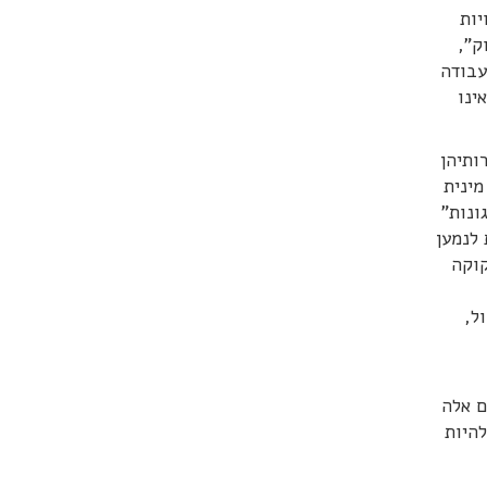
יות
ק",
עבודה
ינו
ותיהן
מינית
ונות"
 לנמען
קוקה
ל,
ם אלה
להיות