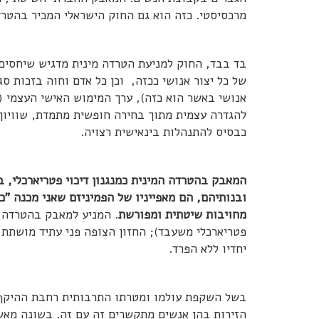
מרכסיסטי. כזה הוא גם החוק הישראלי המכיר בהטרד
בד בבד, החוק למניעת הטרדה מינית מדגיש שיחסים ב
של כל יצור אנושי ככזה, וכן כל אדם וחוה בזכות סג
אנושי באשר הוא כזה), ערך המימוש האישי העצמי (כ
להגדרה עצמית מתוך בחירה חופשית מתמדת, שוויון
כבסיס להתנהלות בינאישית רצויה.
המאבק בהטרדה המינית כמנגנון דיכוי פטריארכלי, ב
ובנותיהם, הם מאפייניו של הפמיניזם שאני מכנה "כ
מחויבות שיטתית ומפורשת
. המניע למאבק בהטרדה ה
פטריארכלי משעבד); החזון הצופה פני עתיד מושתת 
יחדיו ללא הפרד.
בשל השקפת עולמו ומטרתו התרבותית רחבת ההיקף, 
הזירות בהן אנשים מתקשרים זה עם זה. בשונה מאש