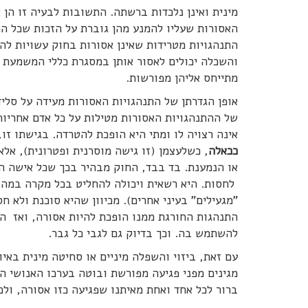
מינית ואינן נלכדות ברשתה. התשובות לבעיה זו הן 
האסורות שעליו להמנע מהן גוברת על הזכות שכל התנ
התנהגויות מטרידות שאינן אסורות בחוק עשויות ל
והשכלה יכולים לאסור אותן במסגרת כללי המשמעת 
מתייחס אליהן מפורשות.
אופן הגדרתן של התנהגויות האסורות מעידה על סליד
של ההתנהגויות האסורות מטילות על כל אדם אחריות 
אינה רצויה לו ומתי היא הופכת להטרדה. בגישתו זו,
ככאלה
, כשלעצמן (זו גישה מוסרנית ופטרונית), אלא
או הנמענת. בד בבד, החוק מבהיר בכך שכל אישה הי
לחסות. היא רשאית ויכולה להחליט בכל מקרה במה בד
"מגעילים" בעיני אחרים). מכיוון שהיא סוכנת ולא 
התנהגות החורגת ממנו הופכת להיות אסורה, ואז הח
להשתמש בה. וכך בדיוק גם לגבי כל גבר.
עם זאת, ביזוי והשפלה מיניים או סחיטה מינית באי
מגינים מפני פגיעה מפורשת ובוטה בערכו האנושי המ
ברור לכל אחד ואחת מאיתנו שפגיעה כזו אסורה, ולכ