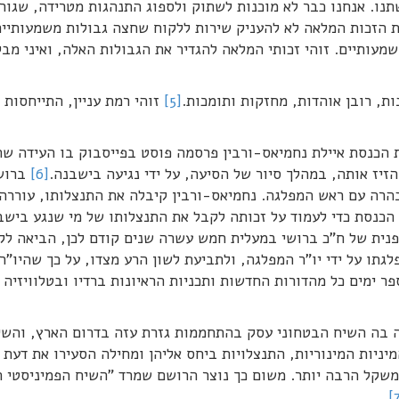
תנו. אנחנו כבר לא מוכנות לשתוק ולספוג התנהגות מטרידה, שגור
 אני מאמינה שיש לי את הזכות המלאה לא להעניק שירות ללקוח שחצה גבולות משמעותי
שמעותיים. זוהי זכותי המלאה להגדיר את הגבולות האלה, ואיני מב
[5]
זוהי רמת עניין, התייחסות 
הכנסת איילת נחמיאס-ורבין פרסמה פוסט בפייסבוק בו העידה ש
זיז אותה, במהלך סיור של הסיעה, על ידי נגיעה בישבנה.
[6]
ברוש
רה עם ראש המפלגה. נחמיאס-ורבין קיבלה את התנצלותו, עוררה
כן הכנסת כדי לעמוד על זכותה לקבל את התנצלותו של מי שנגע בישב
פנית של ח"כ ברושי במעלית חמש עשרה שנים קודם לכן, הביאה לק
תו על ידי יו"ר המפלגה, ולתביעת לשון הרע מצדו, על כך שהיו"ר 
ספר ימים כל מהדורות החדשות ותכניות הראיונות ברדיו ובטלוויזיה 
 בה השיח הבטחוני עסק בהתחממות גזרת עזה בדרום הארץ, והשי
יניות המינוריות, התנצלויות ביחס אליהן ומחילה הסעירו את דעת
 משקל הרבה יותר. משום כך נוצר הרושם שמרד "השיח הפמיניסטי 