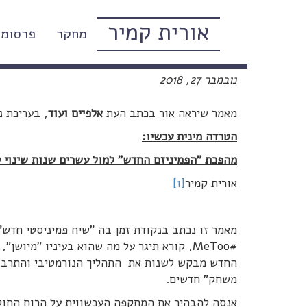
אורית קמיר
מחקר
פרסומי
הטרדה מינית בישראל: ההתפתח
נובמבר 27, 2018
מאמר שיראה אור בכתב העת
אלפיים ועוד
, בעריכת נ
הטרדה מינית עכשיו:
מהפכת "הפמיניזם החדש" למול עשרים שנות שינוי ע
אורית קמיר
[1]
מאמר זו נכתב בנקודת זמן בה "שיח פמיניסטי חדש
#MeToo, קורא תיגר על מה שהוא בעיניו "מיו
החדש מבקש לשנות את התהליך הנורמטיבי והתרבות
משחק" חדשים.
אנסה להבהיר את המתקפה העכשווית על הרוח החוק