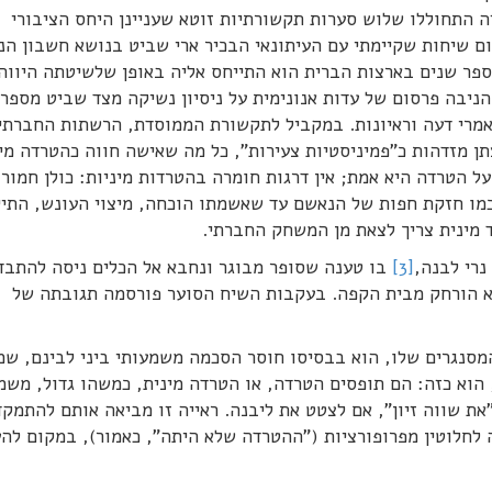
 ביולי 2018. במהלך חודש זה התחוללו שלוש סערות תקשורתיות זוטא שעניינן היחס הציבורי
כום שיחות שקיימתי עם העיתונאי הבכיר ארי שביט בנושא חשבון הנ
פר שנים בארצות הברית הוא התייחס אליה באופן שלשיטתה היווה
ניבה פרסום של עדות אנונימית על ניסיון נשיקה מצד שביט מספר
מאמרי דעה וראיונות. במקביל לתקשורת הממוסדת, הרשתות החברתי
ן מזדהות כ"פמיניסטיות צעירות", כל מה שאישה חווה כהטרדה מי
ל הטרדה היא אמת; אין דרגות חומרה בהטרדות מיניות: כולן חמורו
ת כמו חזקת חפות של הנאשם עד שאשמתו הוכחה, מיצוי העונש, התי
 מינית צריך לצאת מן המשחק החברתי.
נרי לבנה,
[3]
בו טענה שסופר מבוגר ונחבא אל הכלים ניסה להתבד
הוא הורחק מבית הקפה. בעקבות השיח הסוער פורסמה תגובתה של
מסנגרים שלו, הוא בבסיסו חוסר הסכמה משמעותי ביני לבינם, שמפ
הוא כזה: הם תופסים הטרדה, או הטרדה מינית, כמשהו גדול, משמ
את שווה זיון", אם לצטט את ליבנה. ראייה זו מביאה אותם להתמקד
 לחלוטין מפרופורציות ("ההטרדה שלא היתה", כאמור), במקום לה