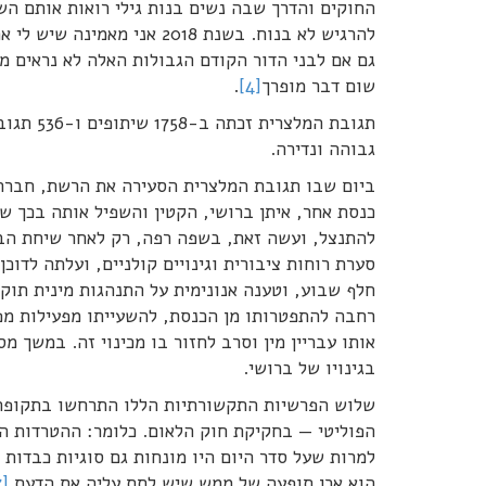
החוקים והדרך שבה נשים בנות גילי רואות אותם הש
להרגיש לא בנוח. בשנת 2018
גם אם לבני הדור הקודם הגבולות האלה לא נראים מ
שום דבר מופרך
[4]
.
תגובת המלצרית זכתה ב-1758 שיתופים ו-536 תגובות, רובן אוהדות, מחזקות ותומכות.
גבוהה ונדירה.
ביום שבו תגובת המלצרית הסעירה את הרשת, חברת 
כנסת אחר, איתן ברושי, הקטין והשפיל אותה בכך שה
להתנצל, ועשה זאת, בשפה רפה, רק לאחר שיחת הבה
סערת רוחות ציבורית וגינויים קולניים, ועלתה לדו
חלף שבוע, וטענה אנונימית על התנהגות מינית תוק
רחבה להתפטרותו מן הכנסת, להשעייתו מפעילות מפלג
אותו עבריין מין וסרב לחזור בו מכינוי זה. במשך מ
בגינויו של ברושי.
שלוש הפרשיות התקשורתיות הללו התרחשו בתקופה
הפוליטי — בחקיקת חוק הלאום. כלומר: ההטרדות המ
למרות שעל סדר היום היו מונחות גם סוגיות כבדות
הוא אכן תופעה של ממש שיש לתת עליה את הדעת.
[7]