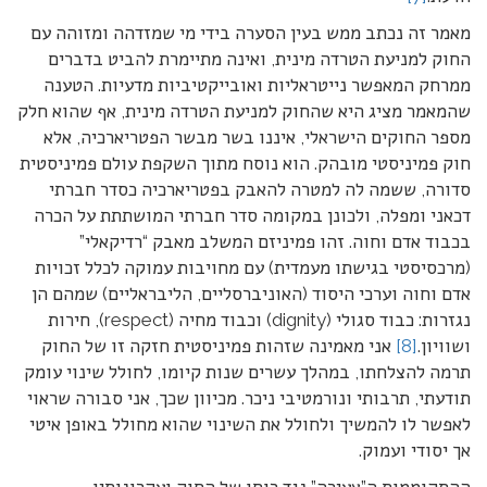
מאמר זה נכתב ממש בעין הסערה בידי מי שמזדהה ומזוהה עם
החוק למניעת הטרדה מינית, ואינה מתיימרת להביט בדברים
ממרחק המאפשר נייטראליות ואובייקטיביות מדעיות. הטענה
שהמאמר מציג היא שהחוק למניעת הטרדה מינית, אף שהוא חלק
מספר החוקים הישראלי, איננו בשר מבשר הפטריארכיה, אלא
חוק פמיניסטי מובהק. הוא נוסח מתוך השקפת עולם פמיניסטית
סדורה, ששמה לה למטרה להאבק בפטריארכיה כסדר חברתי
דכאני ומפלה, ולכונן במקומה סדר חברתי המושתתת על הכרה
בכבוד אדם וחוה. זהו פמיניזם המשלב מאבק “רדיקאלי”
(מרכסיסטי בגישתו מעמדית) עם מחויבות עמוקה לכלל זכויות
אדם וחוה וערכי היסוד (האוניברסליים, הליבראליים) שמהם הן
נגזרות: כבוד סגולי (dignity) וכבוד מחיה (respect), חירות
ושוויון.
[8]
אני מאמינה שזהות פמיניסטית חזקה זו של החוק
תרמה להצלחתו, במהלך עשרים שנות קיומו, לחולל שינוי עומק
תודעתי, תרבותי ונורמטיבי ניכר. מכיוון שכך, אני סבורה שראוי
לאפשר לו להמשיך ולחולל את השינוי שהוא מחולל באופן איטי
אך יסודי ועמוק.