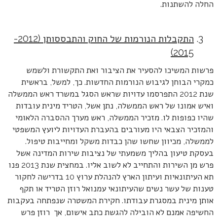
החלה להשתנות.
התקבלות הנורמות של החוק והתבססותן (2012-
2015)
פרשות המשיכו להסעיר את הציבור ואת התקשורת ולשמש
כמקרי הבוחן לגיבוש הנורמות החדשות. כך, למשל, בראשית
שנת 2012 התפרסמו עדויות שראש הסגל במשרד ראש הממשלה
ואיש אמונו של ראש הממשלה, נתן אשל, הטריד מינית עובדות
שהיו כפופות לו. מזכיר הממשלה, ראש מערך ההסברה הלאומי
והמזכיר הצבאי היו מעורבים בהעברת העדויות ליועץ המשפטי
לממשלה, מכיוון שחשו שהן כבדות משקל ומחייבות טיפול.
בעסקת טיעון בהליך משמעתי של נציבות שירות המדינה אשל
פרש מן השירות והתחייב לא לשוב אליו. במחצית שנת 2013 פנו
תא העיתונאיות ועיתון הארץ להנהלת ערוץ 10 בדרישה לחקור
טענות של עשר נשים שהעיתונאי עמנואל רוזן הטריד או תקף
אותן מינית במסגרת עבודתו. חקירת המשטרה שנפתחה בעקבות
החשיפה אמנם לא הובילה להגשת כתב אישום, אך רוזן פרש