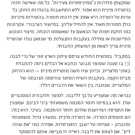
שמקצתן מזדהות כ”פמיניסטיות צעירות”, כל מה שאישה חווה
כהטרדה מינית הוא אסור, ללא התחשבות בהגדרות החוק; כל
עדות על הטרדה היא אמת; אין דרגות חומרה בהטרדות מיניות:
כולן חמורות מאוד; אין להחיל עליהן, במישור הציבורי, עקרונות
כמו חזקת חפות של הנאשם עד שאשמתו הוכחה, מיצוי העונש,
התיישנות או מחילה בעקבות התנצלות. מי שנטען נגדו שהטריד
מינית צריך לצאת מן המשחק החברתי.
במקביל, במחצית החודש פרסם עיתון הארץ טור של נרי לבנה,
[3]
בו טענה שסופר מבוגר ונחבא אל הכלים ניסה להתבדח
באזני מלצרית, וכיוון שזו חשה מוטרדת מינית — הוא הורחק
מבית הקפה. בעקבות השיח הסוער פורסמה תגובתה של
המלצרית, שכתבה בין השאר את הדברים הללו:
כנראה מה שמפריע כל כך לליבנה, לסופר ולחבורת המסנגרים
שלו, הוא בבסיסו חוסר הסכמה משמעותי ביני לבינם, שמפגין
את התפיסה המיושנת שלהם. חוסר ההסכמה, בעיני, הוא כזה:
הם תופסים הטרדה, או הטרדה מינית, כמשהו גדול, משמעותי
ומובהק – טפיחה על ישבן, התערטלות, אמירה כמו “את שווה
זיון”, אם לצטט את ליבנה. ראייה זו מביאה אותם להתמקד