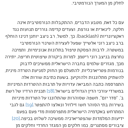
לחלק מן המערך הנורמטיבי.
עם כל זאת, מטבע הדברים, ההתקבלות הנורמטיבית אינה
חלקה, לינארית או גורפת, וצעדים קדימה גוררים תנועות נגד
ראקציונריות (backlash). כך, למשל, רב ניצב יוחנן דנינו הוחלף
ברב ניצב רוני אלשייך שפעל לעצירת השינוי הנורמטיבי
במשטרה, לרבות הפסקת טיפול בתלונות אנונימיות, ותמיכה
נחרצת בניצב רוני ריטמן, למרות ביקורת שיפוטית חריפה. יתירה
מכך, מגזרים שלמים בחברה הישראלית ממשיכים לדבוק
בנורמות פטריארכליות, להתעלם מן החוק למניעת הטרדה מינית,
להשתיק מתלוננות ולהוקיען. בשעת כתיבת שורות אלה
התפרסמה כתבה המביאה עדויות על תרבות ההטרדות המיניות
במשרדי עורכי הדין הגדולים בישראל.
[18]
תכנית הרדיו של רשת
ב’, “סדר יום”, חשפה שסוהרות שהתלוננו על הטרדות מיניות
בשירות בתי הסוהר חשו זילזול ונאלצו להתפטר.
[19]
גם לגבי
המתרחש באקדמיה הישראלית מתפרסמות מדי פעם בפעם
ידיעות המלמדות שהפטריארכיה ממשיכה לשלוט בכיפה.
[20]
ציבורים מסתגרים, כמו חלקים מן המגזר החרדי וחלקים מן