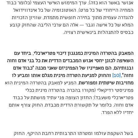
אנושי באשר הוא כזה), ערך המימוש האישי העצמי (כלומר כבוד
המחיה הייחודי של כל פרט), האוטונומיה של כל אינדווידואל
להגדרה עצמית מתוך בחירה חופשית מתמדת, שוויון הזכויות
המלא של כל אישה וגבר — אלה הם ערכי הליבה שהחוק קובע
כבסיס להתנהלות בינאישית רצויה.
המאבק בהטרדה המינית כמנגנון דיכוי פטריארכלי, ביחד עם
השאיפה לכונן יחסי אנוש המכבדים הדדית את כל בני אדם וחוה
ובנותיהם, הם מאפייניו של הפמיניזם שאני מכנה “כבוד אדם
וחוה”,
[10]
והחוק למניעת הטרדה מינית מגלם אותו ומביע לו
מחויבות שיטתית ומפורשת
. המניע למאבק בהטרדה המינית הוא
פמיניסטי רדיקאלי (מקורו בהכרה בהטרדה מינית ככלי
פטריארכלי משעבד); החזון הצופה פני עתיד מושתת על כבוד
אדם וחוה, כלומר על תקשורת הדדית מכבדת. החוק צורף אותם
יחדיו ללא הפרד.
בשל השקפת עולמו ומטרתו התרבותית רחבת ההיקף, החוק