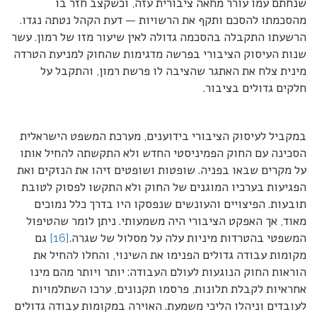
שנחתם עמו עורר מחאה ציבורית עזה, וכשקצב חזר בו
מהסכמתו להסכם ותקף את הרשויות — דעת הקהל נטתה נגדו.
הרשעתו התקבלה בהסכמה גדולה לאין שיעור מזו של רמון. עשר
שנות העיסוק הציבורי בפרשה מדגימות שהחוק למניעת הטרדה
מינית צלח את האתגר שהציבה לו פרשת רמון, והתקבל על
חלקים גדולים בציבור.
במקביל לעיסוק הציבורי בידוענים, מערכת המשפט הישראלית
הסכינה עם החוק הפמיניסטי החדש ולא התקשתה להחיל אותו
על מקרים שבאו בפניה. שופטות ושופטים זיהו את הנזקים ואת
הפגיעות בערכיו המוגנים של החוק ולא התקשו לפסוק לטובת
תובעות. הפיצויים והעונשים שנפסקו היו בדרך כלל נמוכים
מאוד, אך האפקט הציבורי היה משמעותי. ניתן לומר שהטיפול
המשפטי בהטרדות מיניות עלה על מסלול של שגרה.
[16]
גם
מקומות עבודה גדולים הפנימו את השינוי, והחלו להחיל את
הוראות החוק הנוגעות לעולם העבודה: יותר ויותר מהם מינו
אחראיות לקבלת תלונות, פרסמו תקנונים, ערכו השתלמויות
לעובדים וניהלו הליכי משמעת. האוירה במקומות עבודה גדולים