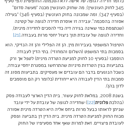
כלומר חדירה לגופה של אישה ללא הסכמתה החופשית (לפי סעיף
345 לחוק העונשין), מה שחוק העונשין מכנה “מעשה סדום”
(בסעיף 347), ומה שמכונה בחוק העונשין (בסעיף 346) “בעילה
אסורה בהסכמה”. עבירה זו אוסרת חדירה לגופה של קטינה
(שנתפסת כמי שאינה בגירה דיה כדי להסכים לחדירה מינית),
וחדירה לגופה של עובדת תוך ניצול יחסי מרות בעבודה.
[21]
הטיפול המשפטי בעבירות מין, הן זה הפלילי והן זה הנזיקי, הוא
בסמכות בתי המשפט (השלום והמחוזי). בתי הדין לעבודה
הוסמכו (בסעיף 10 לחוק למניעת הטרדה מינית) לטפל אך ורק
בתביעות בגין הטרדות מיניות שהתרחשו במסגרת יחסי עבודה,
כשכל הנוגעים בדבר הם עובדים או מעסיקים. בתביעות מסוג זה
סמכות בתי הדין לעבודה היא ייחודית (כלומר רק הם מוסמכים
לדון בהן).
בשנת 2008, במלאת לחוק עשור, בית הדין הארצי לעבודה פסק
(בהלכת
פלונית
[22]
) שחדירה לגופה של עובדת על ידי עובד
שניתן לראותו כבעל מרות ביחס אליה היא הטרדה מינית אסורה
מכוח החוק למניעת הטרדה מינית. בית הדין דן בתביעה ופסק
לעובדת פיצויים. זאת למרות שאף אחד מסעיפיו של החוק