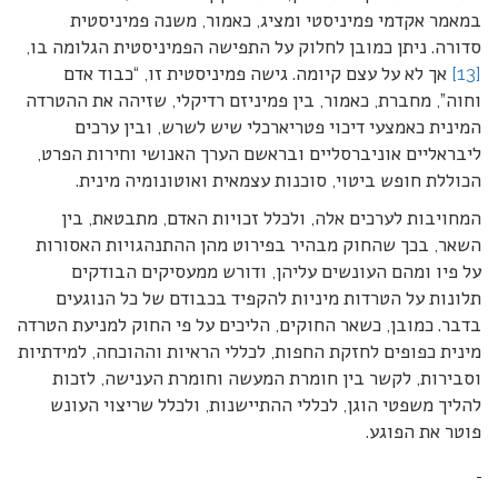
במאמר אקדמי פמיניסטי ומציג, כאמור, משנה פמיניסטית
סדורה. ניתן כמובן לחלוק על התפישה הפמיניסטית הגלומה בו,
[13]
אך לא על עצם קיומה. גישה פמיניסטית זו, “כבוד אדם
וחוה”, מחברת, כאמור, בין פמיניזם רדיקלי, שזיהה את ההטרדה
המינית כאמצעי דיכוי פטריארכלי שיש לשרש, ובין ערכים
ליבראליים אוניברסליים ובראשם הערך האנושי וחירות הפרט,
הכוללת חופש ביטוי, סוכנות עצמאית ואוטונומיה מינית.
המחויבות לערכים אלה, ולכלל זכויות האדם, מתבטאת, בין
השאר, בכך שהחוק מבהיר בפירוט מהן ההתנהגויות האסורות
על פיו ומהם העונשים עליהן, ודורש ממעסיקים הבודקים
תלונות על הטרדות מיניות להקפיד בכבודם של כל הנוגעים
בדבר. כמובן, כשאר החוקים, הליכים על פי החוק למניעת הטרדה
מינית כפופים לחזקת החפות, לכללי הראיות וההוכחה, למידתיות
וסבירות, לקשר בין חומרת המעשה וחומרת הענישה, לזכות
להליך משפטי הוגן, לכללי ההתיישנות, ולכלל שריצוי העונש
פוטר את הפוגע.