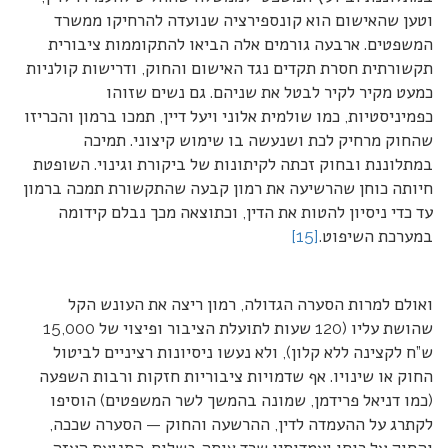
וטען שהאישום הוא קונספירציה שנועדה להרחיקו ממשרד
המשפטים. ארבעה גורמים אלה הביאו להתקוממות ציבורית
תקשורתית חסרת תקדים נגד האישום והחוק, ודרישות קולניות
כמעט מקיר לקיר לבטל את שניהם. גם נשים שזוהו
כפמיניסטיות, כמו שולמית אלוני ויעל דיין, תמכו ברמון והכריזו
שהחוק מרחיק לכת ושנעשה בו שימוש קיצוני. תמיכה
במתלוננת ובחוק זכתה לקיתונות של ביקורת וגינוי. השופטת
חיותה כוחן שהרשיעה את רמון קבעה שהתקשורת תמכה ברמון
עד כדי ניסיון להטות את הדין, וכתוצאה מכך נבלם קידומה
במערכת השיפוט.
[15]
ואולם למרות הסערה הגדולה, רמון ריצה את העונש הקל
שהושת עליו (120 שעות לתועלת הציבור ופיצוי של 15,000
ש”ח לקצינה ללא קלון), ולא נעשו ניסיונות רציניים לביטול
החוק או שינויו. אף שדמויות ציבוריות חזקות ורבות השפעה
(כמו דניאל פרידמן, שמונה בהמשך לשר המשפטים) הוסיפו
לקתרג על ההעמדה לדין, ההרשעה והחוק — הסערה שככה,