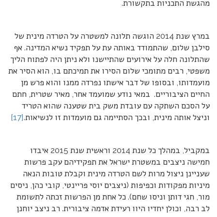
מהגשת התכניות בתקשורת.
במרץ שנת 2014 הוגשה תלונה למשטרה על הטרדה מינית של
סילבן שלום, שהתמודד באותה עת על תפקיד נשיא המדינה. אף
שהתלונה חלה על אירועים שהתיישנו ולא ניתן היה לפתוח הליך
משפטי, רבים מתומכי שלום הסירו את תמיכתם בו, הוא הסיר את
מועמדותו, ובסופו של דבר אישתו נפרדה ממנו והוא פרש מן
החיים הציבוריים. במאי נודע שמועמד אחר, מאיר שטרית, חתם
על הסכם השתקה עם עובדת משק בית שטענה שהוא הטריד
וניצל אותה מינית, ובכך הסתיימה גם מועמדות זו לנשיאות.
[17]
במקביל, במהלך כל שנת 2014 וראשית שנת 2015 איבדו
חמישה ניצבים במשטרת ישראל את תפקידיהם עקב פרשות
שעניינן ניצול מרות לשם הטרדה מינית וקבלת טובות הנאה
מיניות מפקודות וכפיפות (ניצבים יוסי פריינטי, קובי כהן, ניסים
מור, חגי דותן וניסו שחם). כל אחת מן הפרשות זכתה לתשומת
לב רבה, וכולן יחדיו היוו רעידת אדמה ציבורית. רב ניצב יוחנן