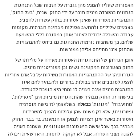
האסורות שעליו להמנע מהן גוברת על הזכות שכל התנהגות
הנחווית כמטרדה מינית תוכר על ידי החוק. שנית, “בצל החוק”,
התנהגויות מטרידות שאינן אסורות בחוק עשויות להצבע,
בצבעים שליליים ולהחשב פסולות מבחינה חברתית. מקומות
עבודה והשכלה יכולים לאסור אותן במסגרת כללי המשמעת
שלהם. כך משתנות נורמות התנהגות גם ביחס להתנהגויות
שהחוק אינו מתייחס אליהן מפורשות.
אופן הגדרתן של התנהגויות האסורות מעידה על סלידתו של
החוק מפטרונות המקטינה נשים וכן מפוריטניות מינית.
הגדרותיהן של ההתנהגויות האסורות מטילות על כל אדם אחריות
להציג לסובבים אותו גבולות ברורים ולהבהיר להם איזו
התנהגות מינית אינה רצויה לו ומתי היא הופכת להטרדה.
בגישתו זו, החוק מבהיר שהתנהגויות מיניות אינן “מגעילות”,
“מתועבות”, “מגונות”
ככאלה
, כשלעצמן (זו גישה מוסרנית
ופטרונית), אלא רק משום שהן עלולות להפוך למטרידות
ואסורות כאשר אינן רצויות לנמען או הנמענת. בד בבד, החוק
מבהיר בכך שכל אישה היא סוכנת אוטונומית, שאמנם ראויה
להגנה מפני הטרדה, אבל לא זקוקה לחסות. היא רשאית ויכולה