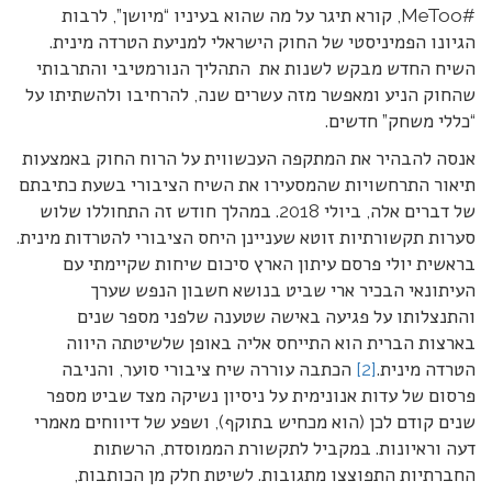
#MeToo, קורא תיגר על מה שהוא בעיניו “מיושן”, לרבות
הגיונו הפמיניסטי של החוק הישראלי למניעת הטרדה מינית.
השיח החדש מבקש לשנות את התהליך הנורמטיבי והתרבותי
שהחוק הניע ומאפשר מזה עשרים שנה, להרחיבו ולהשתיתו על
“כללי משחק” חדשים.
אנסה להבהיר את המתקפה העכשווית על הרוח החוק באמצעות
תיאור התרחשויות שהמסעירו את השיח הציבורי בשעת כתיבתם
של דברים אלה, ביולי 2018. במהלך חודש זה התחוללו שלוש
סערות תקשורתיות זוטא שעניינן היחס הציבורי להטרדות מינית.
בראשית יולי פרסם עיתון הארץ סיכום שיחות שקיימתי עם
העיתונאי הבכיר ארי שביט בנושא חשבון הנפש שערך
והתנצלותו על פגיעה באישה שטענה שלפני מספר שנים
בארצות הברית הוא התייחס אליה באופן שלשיטתה היווה
הטרדה מינית.
[2]
הכתבה עוררה שיח ציבורי סוער, והניבה
פרסום של עדות אנונימית על ניסיון נשיקה מצד שביט מספר
שנים קודם לכן (הוא מכחיש בתוקף), ושפע של דיווחים מאמרי
דעה וראיונות. במקביל לתקשורת הממוסדת, הרשתות
החברתיות התפוצצו מתגובות. לשיטת חלק מן הכותבות,