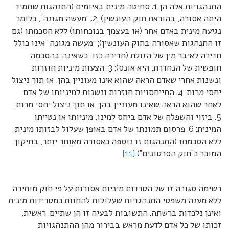
התנהגויות אלה הן 1. סחיטה מינית באיומים (התנהגות שתמיד
היתה אסורה, בהוראת חוק העונשין); 2. “מעשה מגונה”, כלומר
נגיעה מינית באדם אחר (או בעצמך בנוכחותו) ללא הסכמתו (גם
זו התנהגות שאסורה בחוק העונשין); “מעשה מגונה” אינו כולל
חדירה לאיבר מין של הזולת (חדירה כזו, כשאינה בהסכמה
חופשית של הנחדרת, היא אונס); 3. הצעות מיניות חוזרות
ונשנות אחרי שאדם הראה שהוא אינו מעוניין בהן, או תוך ניצול
יחסי מרות; 4. התייחסויות חוזרות ונשנות למיניותו של אדם
לאחר שהוא הראה שאינו מעוניין בהן, או תוך ניצול יחסי מרות;
5. ביזוי והשפלה של אדם ביחס למינו, מיניותו או נטייתו
המינית; 6. פרסום תמונתו של אדם באופן שעלול לבזותו מינית,
ללא הסכמתו (התנהגות זו נוספה כאסורה מאוחר יותר, בתיקון
המוכר כ”חוק הסרטונים”).
[11]
רשימה סגורה זו של הטרדות מיניות אסורות על פי חוק מותירה
ללא מענה משפטי התנהגויות שעלולות להחוות כמטרידות מינית
ואינן נלכדות ברשתה. התשובות לבעיה זו הן שתיים. ראשית,
זכותו של כל אדם לדעת מראש בבירור מהן ההתנהגויות