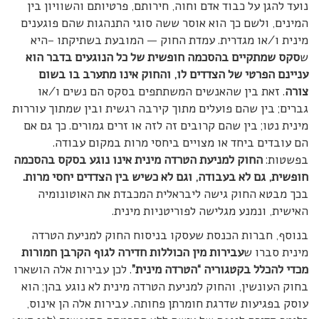
נועד להגן על כבוד אדם וחוה, חירותם, פרטיותם והשוויון בין
המינים, ולשם כך הוא אוסר ששה סוגי התנהגות שהם פוגענים
מינית ו/או מגדרית. עמדת החוק — המובעת בשתיקתו –היא
ש
סקס שמתקיים בהסכמה חופשית של כל הנוגעים בדבר הוא
עניינם הפרטי של הצדדים לו, והחוק אינו מתערב בו בשום
צורה
. זאת בין שהאנשים המשתתפים בסקס הם נשים ו/או
גברים; בין שהם פועלים מתוך קירבה רגשית ובין שמתוך עוררות
מינית נטו; בין שהם קרובים זה לזה או זרים גמורים. כך גם אם
הם עובדים ביחד או מצויים ביחסי מרות במקום עבודה.
בפשטות:
החוק למניעת הטרדה מינית אינו נוגע בסקס בהסכמה
חופשית, גם לא בעבודה, וגם לא כשיש בין הצדדים יחסי מרות.
בכך מבטא החוק גישה ליבראלית המכבדת את האוטונומיה
האישית, ונמנע מגלישה לפוריטניות מינית.
בנוסף, חברות הכנסת שעסקו בניסוח החוק למניעת הטרדה
מינית סברו ש
עבירות מין הכוללות חדירה לגוף הקרבן חמורות
מכדי להכלל בקטגוריה “הטרדה מינית”
. לכן עבירות אלה הושארו
בחוק העונשין, והחוק למניעת הטרדה מינית לא נוגע בהן; הוא
עוסק בפגיעות שדרגת חומרתן פחותה. עבירות אלה הן אינוס,