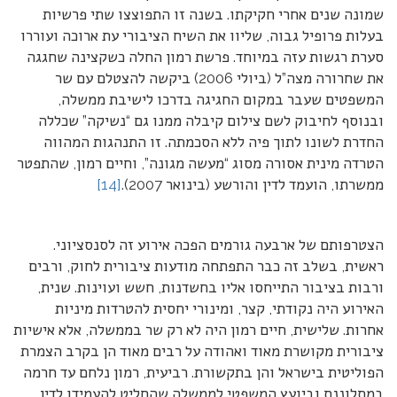
שמונה שנים אחרי חקיקתו. בשנה זו התפוצצו שתי פרשיות
בעלות פרופיל גבוה, שליוו את השיח הציבורי עת ארוכה ועוררו
סערת רגשות עזה במיוחד. פרשת רמון החלה כשקצינה שחגגה
את שחרורה מצה”ל (ביולי 2006) ביקשה להצטלם עם שר
המשפטים שעבר במקום החגיגה בדרכו לישיבת ממשלה,
ובנוסף לחיבוק לשם צילום קיבלה ממנו גם “נשיקה” שכללה
החדרת לשונו לתוך פיה ללא הסכמתה. זו התנהגות המהווה
הטרדה מינית אסורה מסוג “מעשה מגונה”, וחיים רמון, שהתפטר
ממשרתו, הועמד לדין והורשע (בינואר 2007).
[14]
הצטרפותם של ארבעה גורמים הפכה אירוע זה לסנסציוני.
ראשית, בשלב זה כבר התפתחה מודעות ציבורית לחוק, ורבים
ורבות בציבור התייחסו אליו בחשדנות, חשש ועוינות. שנית,
האירוע היה נקודתי, קצר, ומינורי יחסית להטרדות מיניות
אחרות. שלישית, חיים רמון היה לא רק שר בממשלה, אלא אישיות
ציבורית מקושרת מאוד ואהודה על רבים מאוד הן בקרב הצמרת
הפוליטית בישראל והן בתקשורת. רביעית, רמון נלחם עד חרמה
במתלוננת וביועץ המשפטי לממשלה שהחליט להעמידו לדין,