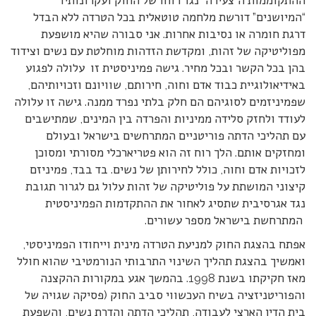
ההתקוממות ה”צעירה” נגד רוחו של החוק ועקרונותיו
“המיושנים” דורשת מלחמה טוטאלית בכל הטרדה ללא הבדל
דרגת חומרה או נסיבות אחרות. אני סבורה שהיא מושפעת
מפוליטיקה של זהות, ומקדשת הזדהות מוחלטת עם נשים וצידוד
בהן בכל הקשר ובכל מחיר. גישה פמיניסטית זו עלולה לפגוע
באידיאולוגיית כבוד אדם וחוה, חירותם, שוויונם וזכויותיהם,
שפמיניזמים לסוגיהם הם חלק בלתי נפרד ממנה. גישה זו עלולה
לעודד ולחזק סלידה ממיניות והפרדה בין המינים, שמתישבים
עם תהליכי הדתה פוריטניים המתרחשים בישראל ובעולם
ומחזקים אותם. הלך רוח זה הוא פטריארכלי מסורתי ומסוכן
לזכויות אדם וחוה, כולל לחירותן של נשים. בד בבד, פמיניזם
קיצוני המושתת על פוליטיקה של זהות עלול גם לגרור תגובת
נגד אגרסיבית שתסיג לאחור את ההתקדמות הפמיניסטית
המתרחשת בישראל מספר עשורים.
אפתח בהצגת החוק למניעת הטרדה מינית וייחודו הפמיניסטי,
ואמשיך בהצגת תהליך השינוי התרבותי הנורמטיבי שהוא חולל
מאז חקיקתו בשנת 1998. בהמשך אגע במקורות ההקצנה
והפוריטניזציה בשיח העכשווי סביב החוק (פסיקה שגויה של
בית הדין הארצי לעבודה, תהליכי הדתה והדרת נשים, והשפעת