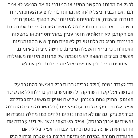
לנצל את מרותו בהקשר המיני או המגדרי גם אם הנפגע לא אמר
דבר. אם הבכיר ניצל לרעה את מרותו כדי להציע הצעות מיניות
חוזרות ונשנות, או להתייחס למיניותו של הכפוף באופן חוזר
ונשנה — אזי התנהגותו יכולה להחשב הטרדה מינית אסורה גם
אם הקורבן לא הרא(ת)ה חוסר עניין בהתייחסויות או בהצעות
המיניות. חריג זה רלוונטי רק לשתיים מתוך שש ההתנהגויות
האסורות, כי ביזוי והשפלה מיניים, סחיטה מינית באיומים,
מעשים מגונים והפצה לא מוסכמת של תמונות מיניות משפילות
— אסורים תמיד, בין אם יש ניצול יחסי מרות ובין אם לא.
כדי לעודד נשים (כולל גברים) רבות ככל האפשר להתגבר על
הבושה ועל קשר השתיקה ולהשתמש בחוק כדי לחולל את שינוי
העומק, החוק פתח בפניהן שלושה אפיקים משפטיים נבדלים:
אפיק אזרחי נזיקי של תביעת פיצויים (וכל הטרדה מינית הוגדרה
כגורמת נזק, גם אם לא הוכחו נזקים נלווים כמו מחלה גופנית או
נפשית או אבדן הכנסה); אפיק משמעתי ו/או של דיני עבודה אם
ההתרחשות ארעה במסגרת יחסי עבודה; אפיק פלילי, אם
ההטרדה חמורה במידה המצדיקה תלונה במשטרה וניהול תיק