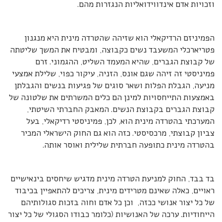
וזכויות אדם אינדווידואליות הנגזרות מהם.
הפמיניזם הרדיקאלי הוא שזיהה שהטרדה מינית היא מנגנון
פטריארכלי המשעבד נשים כקבוצה, ומבטיח את המשך שליטתה
של קבוצת הגברים, שהיא המעמד השליט, ההגמוני. זרם
פמיניסטי זה זיהה שגם אונס, הזניה, עיקור כפוי, שלילת אמצעי
מניעה, הגבלת הפלות ושאר סוגים של פגיעות בנשים והגבלתן
באמצעות התייחסויות למינן הם כלים המשרתים את שלטונה של
קבוצת הגברים בקבוצת הנשים. המאבק החברתי השיטתי,
המערכתי בהטרדה מינית הוא, לכן, פמיניסטי רדיקאלי, בעל
צביון קבוצתי, מרכסיסטי. כזה הוא גם החוק הישראלי המכיר
בהטרדה מינית כתופעה חברתית שלילית ואוסר אותה.
בד בבד, החוק למניעת הטרדה מינית מדגיש שיחסים בינאישיים
ראויים, כאלה שאינם מטרידים מינית, צריכים להתאפיין בכיבוד
של כל יצור אנושי ככזה, וכן כל אדם וחוה בזכות סגולותיהם
הייחודיות. ערכה של האנושיות (כלומר כבודו הסגולי של כל יצור