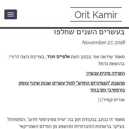
Orit Kamir
Toggle
הטרדה מינית בישראל: ההתפתחות
navigation
בעשרים השנים שחלפו
November 27, 2018
מאמר שיראה אור בכתב העת
אלפיים ועוד
, בעריכת ניצה דרורי,
בהוצאת כרמל
הטרדה מינית עכשיו:
מהפכת “הפמיניזם החדש” למול עשרים שנות שינוי עומק
נורמטיבי ותרבותי
אורית קמיר
[1]
מאמר זו נכתב בנקודת זמן בה “שיח פמיניסטי חדש”, המתחולל
בעיקר ברשתות החברתיות ומושפע מן המיזם האמריקאי