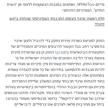
מייזם MeToo#), ואחתום בסכנות הנשקפות לדעתי מן “השיח
החדש”, הפמיניזם הזהותני.
חלק ראשון: שינוי העומק התרבותי הפמיניסטי שהחוק ביקש
לחולל
החוק למניעת הטרדה מינית נחקק כדי להוביל ולעגן שינוי
נורמטיבי רחב בכל הקשור להיבטים המיניים והמגדריים של
התקשורת הבינאישית ביננו.
[9]
החוק קובע שהטרדה מינית
פוגעת בערכי הליבה המוגנים של החברה ישראלית. על פי
הוראות החוק, התייחסויות קשורות מין, מיניות או מגדר צריכות
להיות מכבדות ולהתחשב בחירותו של כל אדם להגדרה עצמית
בתחומים אלה ובשוויון בין המינים. משמעות הדבר היא שהחוק
נועד להנחות שינוי תרבותי עמוק המשלב שלילת ההטרדות
מיניות עם חיזוק הכבוד ההדדי בהתייחסויות בינאישיות בעלות
צביון מיני או מגדרי. השינוי התרבותי, מקורותיו וחזונו מבטאים
שילוב של פמיניזם “רדיקאלי”, כלומר מרכסיסטי מעמדי בהגיונו,
ביחד עם מחויבות מלאה לערכים אוניברסליים, ליבראליים,