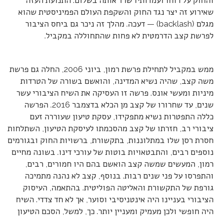
והחוק על רוחו ועמדותיו שרד אותה בשלום. התנועת העזה
שאירוע זה יצר נגד החוק והשקפת העולם הפמיניסטית שהוא
מגלם (backlash) — דעכה. מהלך זה ניכר גם ביחס הציבור
לפרשת קצב הדרמטית לא פחות שהתחוללה במקביל.
ממש במקביל לתחילת פרשת רמון, ביוני 2006, החלה גם פרשת
משה קצב, שהיה נשיא המדינה, והואשם בשורה של הטרדות
מיניות ומעשי אונס. פרשה זו העסיקה את השיח הציבורי עשר
שנים, עד שחרורו של קצב מן הכלא בדצמבר 2016. הפרשה
כללה התפטרות נשיא מתפקידו, עסקת טיעון שעוררה זעם
ציבורי רב, חזרתו של קצב מהסכמתו לעיסקת הטיעון, השתלחות
חסרת רסן שלו במתלוננות, בתקשורת, ברשויות החוק ובגורמים
נוספים רבים, והתבטאויות בוטות של עורכי דינו. בשונה מחיים
רמון, המעשים שמשה קצב הואשם בהם היו חמורים, רבים,
והתפרסו על פני שנים רבות. בנוסף, קצב לא נהנה מתמיכה
גורפת של התקשורת והאליטה הפוליטית. בהתאמה, העיסוק
הציבורי בעניינו היה אינטניסיבי וסוער, אך לא חד צדדי. השיח
היה חופשי ולכן מעמיק ומעניין יותר. כך, למשל, הסכם הטיעון