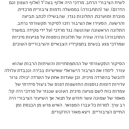
לשיח הציבורי הרחב. מרדכי היה אלוף בצה”ל (אלוף הצפון וגם
הדרום), שר (התחבורה) בממשלה ודמות ציבורית מרכזית,
מוכרת ומוערכת. התלונות נגדו, שהבשילו לכתב תביעה
והרשעה, הסעירו את הציבור וזכו לסיקור תקשורתי נרחב.
התלונה הראשונה שהוגשה נגד מרדכי (על ידי פקידה במשרד
התחבורה) גררה שורה של תלונות נוספות על פגיעות מיניות
שמרדכי פגע בנשים בתפקידיו הצבאיים והציבוריים השונים.
הסיקור התקשורתי של ההתפתחויות והשיחות הרבות שהוא
עורר, לימדו את הציבור הישראלי שאישיות בכירה ונכבדת עלולה
להכשל בהטרדה מינית, וכן שעדות אחת על הטרדה יכולה גרור
עדויות דומות נוספות החושפות דפוס של ניצול סידרתי של
עמדות כוח לשם פגיעה מינית. העונש שנגזר על מרדכי היה קל:
מאסר של שמונה עשר חודש על תנאי; אך השיעור הציבורי היה
רב ערך. למרות כל עברו המפואר, האיש פרש מן הכנסת ומן
החיים הציבוריים, ויצא מאור הזרקורים.