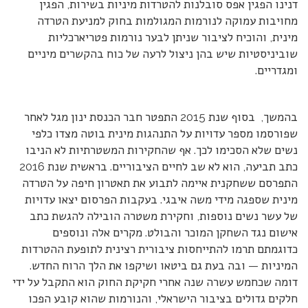
דנינו הפגין אפס סובלנות להטרדות מיניות בשירות, הפגין
מחויבות עמוקה לנורמות המגולמות בחוק למניעת הטרדה
מינית, והוכיח לציבור שניתן לבער נורמות פטריארכליות
שוביניסטיות שיש בהן ניצול לרעה של כוח בהקשרים מיניים
ומגדריים.
בהמשך, בסוף שנת 2015 התפטר חבר הכנסת ינון מגל לאחר
שפורסמו מספר עדויות על התנהגות מינית בוטה מצדו כלפי
נשים שלא הסכימו לכך. אף שהחקירות המשטרתיות לא הניבו
כתב תביעה, הוא לא שב לחיים הציבוריים. בראשית שנת 2016
התפרסם ששחקנית איימה לתבוע את תאטרון חיפה על הטרדה
מינית שספגה מידי משה איבגי. בעקבות הפרסום יצאו עדויות
של עשר נשים נוספות, וחקירת משטרה הובילה להגשת כתב
אישום נגד השחקן המוכר והבולט. מקרים אלה ונוספים
כדוגמתם תרמו להתייחסות ציבורית רצינית לתופעת ההטרדות
המיניות — ובה בעת גם ביטאו ושיקפו את הלך הרוח החדש.
דומה שכחמש עשרה שנה אחרי חקיקת החוק הוא התקבל על ידי
חלקים גדולים בציבור הישראלי, והנורמות שהוא קובע הפכו