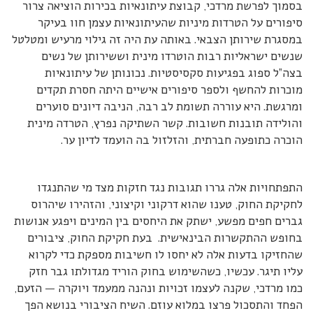
בסמוך לפרשת מרדכי, קבוצת עיתונאיות בכירות הוציאה צרור
סיפורים על הטרדות מיניות שהעיתונאיות עצמן חוו בעיקר
במסגרת שירותן הצבאי. באותה עת היה זה גילוי מרעיש ומטלטל
שנשים ישראליות רבות הוטרדו מינית וששירותן של נשים
בצה”ל ספוג בפגיעות סקסיסטיות. נכונותן של עיתונאיות
מוכרות להחשף ולספר סיפורים אישיים היתה חסרת תקדים
ומרגשת. היא עוררה תשומת לב רבה, הניבה דיונים סוערים
והולידה תובנות חשובות. קשר השתיקה נפרץ, הטרדה מינית
הוכרה כתופעה חברתית, והזלזול בה הועמד לדיון ער.
התפתחויות אלה גררו תגובות נגד חזקות מצד מי שהתנגדו
לחקיקת החוק, טענו שהוא דרקוני וקיצוני, והזהירו שיהרוס
גברים חפים מפשע, ישתק את היחסים בין המינים ויפגע אנושות
בחופש ההתקשרות הבינאישית. בעת חקיקת החוק, ציבורים
שהחזיקו בדעות אלה לא יחסו לו חשיבות מספקת כדי לקרוא
עליו תיגר. עכשיו, כשהשימוש בחוק הוריד מגדולתו גבר חזק
כמו מרדכי, שקנה לעצמו זכויות ונהנה ממעמד ויוקרה — הזעם,
הפחד והתסכול פרצו במלוא עוזם. השיח הציבורי בנושא הפך