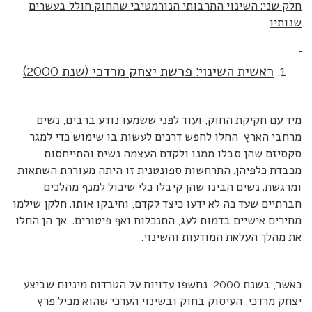
חלק שני: השינוי התרבותי הנורמטיבי שהחוק חולל בעשרים
שנותיו
ראשית השינוי: פרשת יצחק מרדכי (שנת 2000)
מיד עם חקיקת החוק, ועוד לפני ששמעו נודע ברבים, נשים
מרחבי הארץ החלו לחפש דרכים לעשות בו שימוש כדי למגר
סקסיזם שהן סבלו ממנו ולקדם העצמה נשית והתייחסות
מכבדת כלפיהן. התרחשות ספונטנית זו היתה מעוררת השתאות
ומרגשת. נשים הבינו שהן קיבלו כלי שיכול למנף מהלכים
חברתיים שעד כה לא ידעו כיצד לקדם, וחיבקו אותו. חלקן שילמו
מחירים אישיים בדמות לעג, התנכלות ואף פיטורים. אך הן החלו
את מהלך העלאת המודעות והשינוי.
כאשר, בשנת 2000, נחשפו עדויות על הטרדות מיניות שביצע
יצחק מרדכי, העיסוק בחוק ובשינוי הערכי שהוא מכיל פרץ