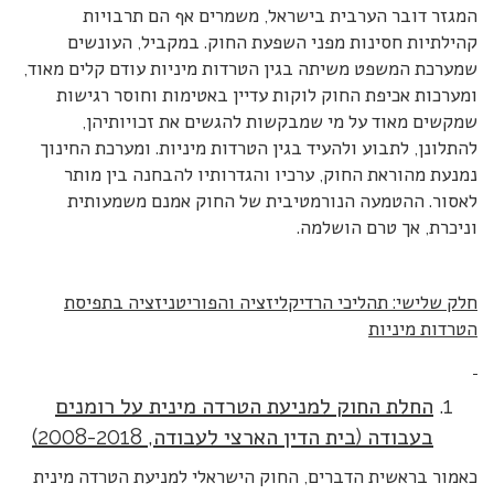
המגזר דובר הערבית בישראל, משמרים אף הם תרבויות
קהילתיות חסינות מפני השפעת החוק. במקביל, העונשים
שמערכת המשפט משיתה בגין הטרדות מיניות עודם קלים מאוד,
ומערכות אכיפת החוק לוקות עדיין באטימות וחוסר רגישות
שמקשים מאוד על מי שמבקשות להגשים את זכויותיהן,
להתלונן, לתבוע ולהעיד בגין הטרדות מיניות. ומערכת החינוך
נמנעת מהוראת החוק, ערכיו והגדרותיו להבחנה בין מותר
לאסור. ההטמעה הנורמטיבית של החוק אמנם משמעותית
וניכרת, אך טרם הושלמה.
חלק שלישי: תהליכי הרדיקליזציה והפוריטניזציה בתפיסת
הטרדות מיניות
החלת החוק למניעת הטרדה מינית על רומנים
בעבודה (בית הדין הארצי לעבודה, 2008-2018)
כאמור בראשית הדברים, החוק הישראלי למניעת הטרדה מינית