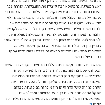
להתנצל, ועשה זאת, בשפה רפה, רק לאחר שיחת הבהרה עם
ראש המפלגה. נחמיאס-ורבין קיבלה את התנצלותו, עוררה בכך
סערת רוחות ציבורית וגינויים קולניים, ועלתה לדוכן הכנסת כדי
לעמוד על זכותה לקבל את התנצלותו של מי שנגע בישבנה. לא
חלף שבוע, וטענה אנונימית על התנהגות מינית תוקפנית של
ח”כ ברושי במעלית חמש עשרה שנים קודם לכן, הביאה לקריאה
רחבה להתפטרותו מן הכנסת, להשעייתו מפעילות מפלגתו על ידי
יו”ר המפלגה, ולתביעת לשון הרע מצדו, על כך שהיו”ר כינה אותו
עבריין מין וסרב לחזור בו מכינוי זה. במשך מספר ימים כל
מהדורות החדשות ותכניות הראיונות ברדיו ובטלוויזיה עסקו
בגינויו של ברושי.
שלוש הפרשיות התקשורתיות הללו התרחשו בתקופה בה השיח
הבטחוני עסק בהתחממות גזרת עזה בדרום הארץ, והשיח
הפוליטי — בחקיקת חוק הלאום. כלומר: ההטרדות המיניות
המינוריות, התנצלויות ביחס אליהן ומחילה הסעירו את דעת
הקהל למרות שעל סדר היום היו מונחות גם סוגיות כבדות
משקל הרבה יותר. משום כך נוצר הרושם שמרד “השיח
הפמיניסטי החדש” הוא אכן תופעה של ממש שיש לתת עליה את
הדעת.
[7]