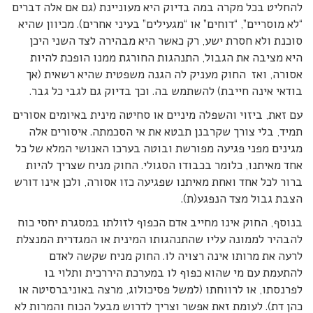
להחליט בכל מקרה במה בדיוק היא מעוניינת (גם אם אלה דברים
“לא מוסריים”, “דוחים” או “מגעילים” בעיני אחרים). מכיוון שהיא
סוכנת ולא חסרת ישע, רק כאשר היא מבהירה לצד השני היכן
היא מציבה את הגבול, התנהגות החורגת ממנו הופכת להיות
אסורה, ואז החוק מעניק לה הגנה משפטית שהיא רשאית (אך
בודאי אינה חייבת) להשתמש בה. וכך בדיוק גם לגבי כל גבר.
עם זאת, ביזוי והשפלה מיניים או סחיטה מינית באיומים אסורים
תמיד, בלי צורך שקרבנן תבטא את אי הסכמתה. איסורים אלה
מגינים מפני פגיעה מפורשת ובוטה בערכו האנושי המלא של כל
אחד מאיתנו, כלומר בכבודו הסגולי. החוק מניח שצריך להיות
ברור לכל אחד ואחת מאיתנו שפגיעה כזו אסורה, ולכן אינו דורש
הצבת גבול מצד הנפגע(ת).
בנוסף, החוק אינו מחייב אדם הכפוף לזולתו במסגרת יחסי כוח
להבהיר לממונה עליו שהתנהגותו המינית או המגדרית המנצלת
לרעה את מרותו אינה רצויה לו. החוק מניח שקשה לאדם
להתעמת עם מי שהוא כפוף לו במערכת היררכית ותלוי בו
לפרנסתו, או לרווחתו (למשל פסיכולוג, מרצה באוניברסיטה או
כהן דת). לעומת זאת אפשר וצריך לדרוש מבעל הכוח והמרות לא