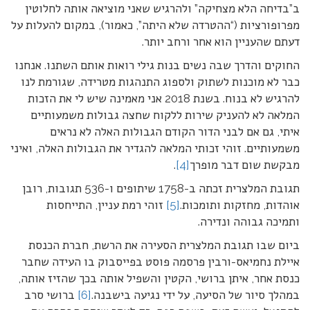
ב”בדיחה הלא מצחיקה” ולהרגיש שאני מוציאה אותה לחלוטין
מפרופורציות (“ההטרדה שלא היתה”, כאמור), במקום להעלות על
דעתם שהעניין הוא אחר ורחב יותר.
החוקים והדרך שבה נשים בנות גילי רואות אותם השתנו. אנחנו
כבר לא מוכנות לשתוק ולספוג התנהגות מטרידה, שגורמת לנו
להרגיש לא בנוח. בשנת 2018 אני מאמינה שיש לי את הזכות
המלאה לא להעניק שירות ללקוח שחצה גבולות משמעותיים
איתי, גם אם לבני הדור הקודם הגבולות האלה לא נראים
משמעותיים. זוהי זכותי המלאה להגדיר את הגבולות האלה, ואיני
מבקשת שום דבר מופרך
[4]
.
תגובת המלצרית זכתה ב-1758 שיתופים ו-536 תגובות, רובן
אוהדות, מחזקות ותומכות.
[5]
זוהי רמת עניין, התייחסות
ותמיכה גבוהה ונדירה.
ביום שבו תגובת המלצרית הסעירה את הרשת, חברת הכנסת
איילת נחמיאס-ורבין פרסמה פוסט בפייסבוק בו העידה שחבר
כנסת אחר, איתן ברושי, הקטין והשפיל אותה בכך שהזיז אותה,
במהלך סיור של הסיעה, על ידי נגיעה בישבנה.
[6]
ברושי סרב