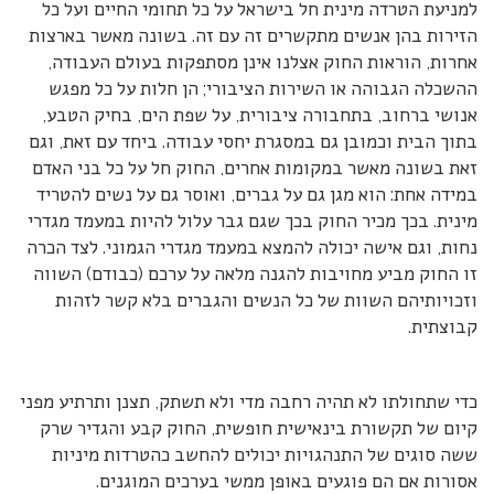
למניעת הטרדה מינית חל בישראל על כל תחומי החיים ועל כל
הזירות בהן אנשים מתקשרים זה עם זה. בשונה מאשר בארצות
אחרות, הוראות החוק אצלנו אינן מסתפקות בעולם העבודה,
ההשכלה הגבוהה או השירות הציבורי; הן חלות על כל מפגש
אנושי ברחוב, בתחבורה ציבורית, על שפת הים, בחיק הטבע,
בתוך הבית וכמובן גם במסגרת יחסי עבודה. ביחד עם זאת, וגם
זאת בשונה מאשר במקומות אחרים, החוק חל על כל בני האדם
במידה אחת: הוא מגן גם על גברים, ואוסר גם על נשים להטריד
מינית. בכך מכיר החוק בכך שגם גבר עלול להיות במעמד מגדרי
נחות, וגם אישה יכולה להמצא במעמד מגדרי הגמוני. לצד הכרה
זו החוק מביע מחויבות להגנה מלאה על ערכם (כבודם) השווה
וזכויותיהם השוות של כל הנשים והגברים בלא קשר לזהות
קבוצתית.
כדי שתחולתו לא תהיה רחבה מדי ולא תשתק, תצנן ותרתיע מפני
קיום של תקשורת בינאישית חופשית, החוק קבע והגדיר שרק
ששה סוגים של התנהגויות יכולים להחשב כהטרדות מיניות
אסורות אם הם פוגעים באופן ממשי בערכים המוגנים.