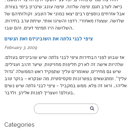
כיאה לערב חגם. טיפה שלווה, טיפה עונג; שיכרון בימי בצורת.
אבל אזרחים נוספים רבים יצאו כמוני אל הטבע, וקולותיהם של
שלושה, שצעדו מאחורי, רדפו והשיגו אותי. שיחת ערב בחירות.
…
השלושה היו תמימי דעים, והם שבו
ציפי לבני גלתה את השוביניזם ואת הנשים
February 3, 2009
אז שבוע לפני הבחירות ציפי לבני גלתה שיש שוביניזם בעולם.
שלהיות אישה זה לא רק חליפות מחויטות, שיער זהוב ועגילים.
שיש גם מחירים. שאומרים עליך שתפקיד ראש הממשלה “גדול
עליך”, ומתנשאים בפטרונות סקסיסטית. מה שנקרא – בוקר טוב
אליהו… וראו זה פלא, ממש במקביל – ציפי לבני גלתה שיש נשים
…
בעולם! ושצריך לפנות אליהן, ולדבר
Categories