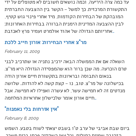
עד כמה צרה היריעה, וכמה נושאים חשובים לא מטופלים על ידי
התקשורת המרכזית. כך למשל – הקשר בין ההצבעה החברתית
המובהקת של הבחירות הקודמות, מיד אחרי פינוי גוש קטיף,
לבין ההצבעה המדינית הימנית הברורה בבחירות האחרונות;
…
אחריותם הגדולה של אהוד אולמרט ועמיר פרץ לאכזבת
מר”צ אחרי הבחירות: אורון חייב ללכת
February 11, 2009
השאלה אם את הממשלה הבאה ירכיב נתניה או שתרכיב לבני
טרם הוכרעה. מה שכן ברור הוא שהמפסידה הגדולה היא מר”צ.
בנאום התבוסה ובראיונות בתקשורת חיים אורון הודה
בכישלונה של מר”צ. טוב, נו – קצת קשה לא להודות.. שלושה
מנדטים זה לא חמישה עשר, לא עשרה ואפילו לא חמישה. אבל
…
חיים אורון אומר שלכישלון אחראיות המלחמה
“אין אזרחות בלי נאמנות”
February 8, 2009
ביום שבת אביבי של ערב ט”ו בשבט יצאתי לשוח בטבע. השמש
הזהיבה שמיים כחולים, וכל עצי השקדיה פרחו בריח משכר,