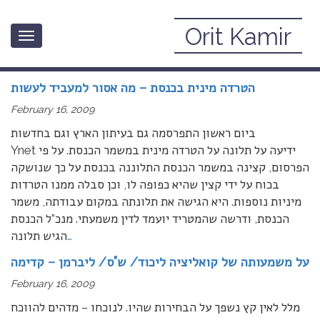
Orit Kamir
Toggle
February, 2009
navigation
הטרדה מינית בכנסת – מה אסור למעביד לעשות
February 16, 2009
ביום ראשון התפרסמה גם בעיתון הארץ וגם בחדשות
Ynet ידיעה על תלונה על הטרדה מינית במשמר הכנסת. על פי
הפרסום, קצינה במשמר הכנסת התלוננה בכנסת על כך שנושקה
בכוח על ידי קצין שהיא כפופה לו, וכן סבלה ממנו הטרדות
מיניות נוספות. היא הגישה את תלונתה במקום עבודתה, משמר
הכנסת, ודרשה שהמטריד יועמד לדין משמעתי. מנכ”ל הכנסת
…
הגיש תלונה
על משמעותה של קואליציה ליכוד/ ש”ס/ ליברמן – קדימה
February 16, 2009
מלל לאין קץ נשפך על הבחירות שהיו. לנוכחו – מדהים להווכח