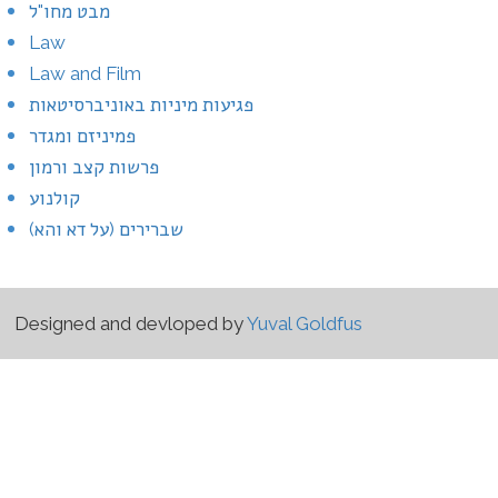
מבט מחו"ל
Law
Law and Film
פגיעות מיניות באוניברסיטאות
פמיניזם ומגדר
פרשות קצב ורמון
קולנוע
שברירים (על דא והא)
Designed and devloped by
Yuval Goldfus