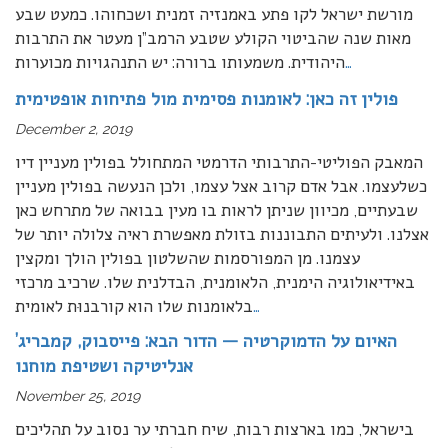
מורשת ישראל לקו פתע באמנזיה זמנית ושכחוהו. כמעט שבע
מאות שנה שהביטוי הקולע שטבע הרמב”ן מעטר את התרבות
…
היהודית. משמעותו ברורה: יש התנהגויות מכוערות
פולין זה כאן: לאומנות פסימית מול פתיחות אופטימית
December 2, 2019
המאבק הפוליטי-התרבותי הדרמטי המתחולל בפולין מעניין דיו
כשלעצמו. אבל אדם קרוב אצל עצמו, ולכן הנעשה בפולין מעניין
שבעתיים, מכיוון שניתן לראות בו מעין בבואה של מתרחש כאן
אצלנו. ולעיתים התבוננות בזולת מאפשרת ראיה צלולה יותר של
עצמנו. מן המפורסמות שהשלטון בפולין הולך ומקצין
באידיאולוגיה הימנית, הלאומנית, הבדלנית שלו. שרכיב מרכזי
…
בלאומנות שלו הוא קורבנוּת לאומית
האיום על הדמוקרטיה — הדור הבא: פייסבוק, קמבריג’
אנליטיקה ושטיפת מוחנו
November 25, 2019
בישראל, כמו בארצות רבות, שיח חברתי ער נסוב על תהליכים