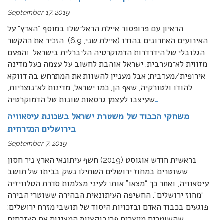
September 17, 2019
הראיון עם פרופסור איילת הראל־שלו במוסף “הארץ” על
האירועים האחרונים בהודו (איילת שני, 6.9), הזכיר את ההקשר
הגלובלי של הידרדרות הדמוקרטיה הליברלית בישראל, והפעם
מזווית לא־מערבית. ישראל אוהבת לחשוב על עצמה כעל מדינה
אירופית/מערבית; אבל מעניין להשוות את המתרחש בה דווקא
להודו ולטורקיה, שאף הן, כמו ישראל, מדינות לא־נוצריות,
…
שעיצבו לעצמן גרסאות שונות של הדמוקרטיה
משחקי הכבוד של משטרת ישראל בשכונת עיסאוויה
בירושלים המזרחית
September 7, 2019
בראשית חודש אוגוסט (2019) חשף עיתונאי הארץ ניר חסון
ששוטרים במחוז ירושלים השתילו נשק בביתו של תושב
עיסאוויה, ואחר כך “מצאו” אותו לעיני מצלמות סדרת הטלוויזיה
“מחוז ירושלים”. החשיפה העיתונאית הבהירה ששוטרי הבירה
פוגעים בכבוד האדם ובזכויות היסוד של תושבי מזרח ירושלים:
שהשוטרים מייצרים פרובוקציות המציגות את האזרחים