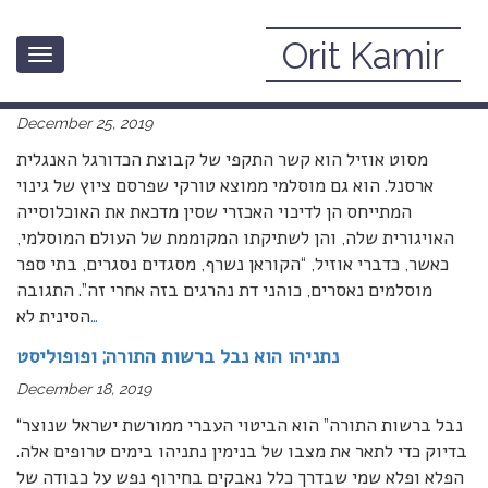
Orit Kamir
Toggle
לסין יש מה ללמוד מאיתנו: איך לגרום לעולם לא לבקר
navigation
פגיעה בזכויות אדם
December 25, 2019
מסוט אוזיל הוא קשר התקפי של קבוצת הכדורגל האנגלית
ארסנל. הוא גם מוסלמי ממוצא טורקי שפרסם ציוץ של גינוי
המתייחס הן לדיכוי האכזרי שסין מדכאת את האוכלוסייה
האויגורית שלה, והן לשתיקתו המקוממת של העולם המוסלמי,
כאשר, כדברי אוזיל, “הקוראן נשרף, מסגדים נסגרים, בתי ספר
מוסלמים נאסרים, כוהני דת נהרגים בזה אחרי זה”. התגובה
…
הסינית לא
נתניהו הוא נבל ברשות התורה; ופופוליסט
December 18, 2019
“נבל ברשות התורה” הוא הביטוי העברי ממורשת ישראל שנוצר
בדיוק כדי לתאר את מצבו של בנימין נתניהו בימים טרופים אלה.
הפלא ופלא שמי שבדרך כלל נאבקים בחירוף נפש על כבודה של