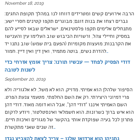
November 18, 2019
הרבה אירועים קשים ומטרידים דווחו לנו במהלך תקופת החגים:
גברים רצחו את בנות זוגם; מבוגרים תקפו קטינים חסרי ישע;
מתנחלים אלימים תקפו פלסטינאים, ישראלים שבאו לסייע להם
במסיק וחיילי צהל, ורשויות הכיבוש שוב העלימו עין והענישו
את הקרבנות; מועצות מקומיות (הפעם בית שמש) שוב נתנו יד
…
להדרת נשים, בוטה מתמיד, ואין דין ואין דיין. חמור
דודי הפסיק לפחד — עכשיו תורנו: צריך אומץ אזרחי כדי
לשנות לטובה
September 20, 2019
הסיפור שלהלן הוא אמיתי. מדויק. הוא לא משל, לא אלגוריה ולא
פרי דמיוני היצירתי. רק את השם החלפתי, מטעמי צנעת הפרט.
השם האמיתי איננו “דודי דהן”, אבל הוא דומה מאוד. דודי דהן
הוא איש ברוך כשרונות. הוא חשמלאי ואינסטלטור, ויודע לרקום
פתרון לכל בעיה שפוקדת אותי בהקשר של מגורים ואיכות חיים.
…
זה שנים שאני מתקשרת
נתניהו הוא ארדואן שלנו – צריך לצאת להצביע נגדו