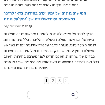
…
כמסוכנים, וכך מוציאים דיבתם רעה; שהם חורגים
חמישים גוונים של ימין: ערב בחירות, כדאי להזכר
במשמעות האידיאולוגית של “ימין”על גווניו
September 7, 2019
מביך לדבר על אידיאולוגיה פוליטית במציאות שבה מפלגות
בישראל, ובראשון מפלגת השלטון, הליכוד, כלל אינן טורחות
לנסח מצע רעיוני. מגוחך לדבר על אידיאולוגיה ימנית כשראש
ממשלת הימין עסוק אך ורק בהישרדות פוליטית נוכח חשדות
כבדים של שחיתות. ואולם חודש לפני מערכת בחירות, חשוב
בכל זאת להיזכר במשמעות האידיאולוגיה הימנית שריבוא פניה
…
שולטים בחיינו; אחרת אנחנו
1
2
3
>