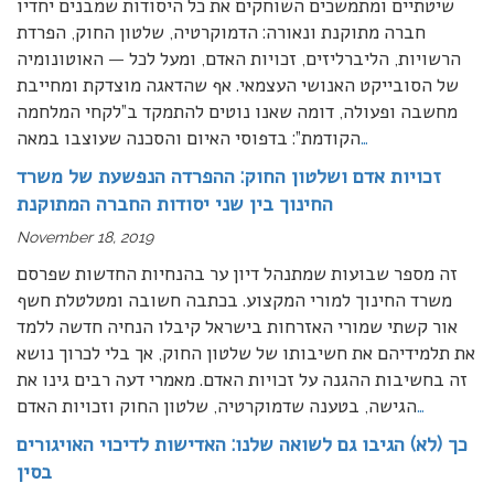
שיטתיים ומתמשכים השוחקים את כל היסודות שמבנים יחדיו
חברה מתוקנת ונאורה: הדמוקרטיה, שלטון החוק, הפרדת
הרשויות, הליברליזים, זכויות האדם, ומעל לכל — האוטונומיה
של הסובייקט האנושי העצמאי. אף שהדאגה מוצדקת ומחייבת
מחשבה ופעולה, דומה שאנו נוטים להתמקד ב”לקחי המלחמה
…
הקודמת”: בדפוסי האיום והסכנה שעוצבו במאה
זכויות אדם ושלטון החוק: ההפרדה הנפשעת של משרד
החינוך בין שני יסודות החברה המתוקנת
November 18, 2019
זה מספר שבועות שמתנהל דיון ער בהנחיות החדשות שפרסם
משרד החינוך למורי המקצוע. בכתבה חשובה ומטלטלת חשף
אור קשתי שמורי האזרחות בישראל קיבלו הנחיה חדשה ללמד
את תלמידיהם את חשיבותו של שלטון החוק, אך בלי לכרוך נושא
זה בחשיבות ההגנה על זכויות האדם. מאמרי דעה רבים גינו את
…
הגישה, בטענה שדמוקרטיה, שלטון החוק וזכויות האדם
כך (לא) הגיבו גם לשואה שלנו: האדישות לדיכוי האויגורים
בסין