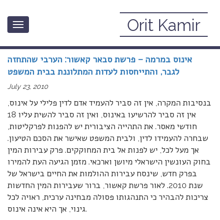
Orit Kamir
Toggle
July, 2010
navigation
אינוס במרמה – פרשת סבאר קאשור: הערבי שהתחזה
לגבר, והתייחסות לעדות המתלוננת בבית המשפט
July 23, 2010
בנסיבות המקרה, אין זה סביר להעמיד אדם לדין פלילי על אינוס,
אין זה סביר להרשיעו באינוס, ואין זה סביר להשית עליו 18
חודשי מאסר. את התהייה הציבורית יש להפנות לפרקליטות,
שבחרה להעמידו לדין, ולבית המשפט שאישר את הסכם הטיעון.
אך מעל לכל, יש לפנות אל בית המחוקקים. פרק עבירות המין
בחוק העונשין הישראלי מיושן וארכאי. מזמן הגיעה העת להמירו
בפרק חדש, שינסח עבירות ההולמות את החיים בישראל של
שנת 2010. לאור פרשת קאשור, ברור שעבירות המין החדשות
צריכות להבהיר כי התנהגותו פסולה מבחינה ערכית, ראויה לכל
גינוי, אך היא אינה אינוס.