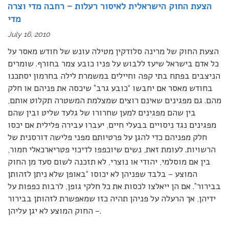
הצעת החוק הישראלית לאיסור רעלות – רחבה מדי וצרה
מדי
July 16, 2010
הצעת החוק של מרינה סלודקין מטילה עונש של חודש מאסר על
כל אדם בישראל שיעז ללבוש על פניו כובע צמר בחורף. שומרים
הניצבים בפתח בתי קפה וחיילים במשמרת לילה בחרמון יסתכנו
בחודש מאסר אם יחבשו “כובע גרב” שיכסה את פניהם או חלק
מהם. גם מפגינים שאינם רוצים שמצלמת המשטרה תקלוט אותם,
בין שהם מפגינים למען שחרורו של גלעד שליט ובין שהם
מפגינים נגד ניסויים בבעלי חיים, יעברו עבירה פלילית אם יכסו
חלק מפניהם כדי להגן על פרטיותם מפני פלישה דורסנית של
הרשויות. לעומת זאת, נשים שיוכפפו לדיכוי פטריארכאלי חמור,
בין אם מוסלמי, יהודי או נוצרי, לא תזכנה לשום סעד מן החוק
המוצע – בלבד שפניהן לא יכוסו “באופן שלא ניתן לזהותן
בבירור”. אם הן ייאלצו לכסות את כל חלקי גופן, לרבות כפפות על
ידיהן, אך הרעלה על פניהן תהיה כזו שמאפשרת לזהותן בבירור
– החוק המוצע לא יגן עליהן.