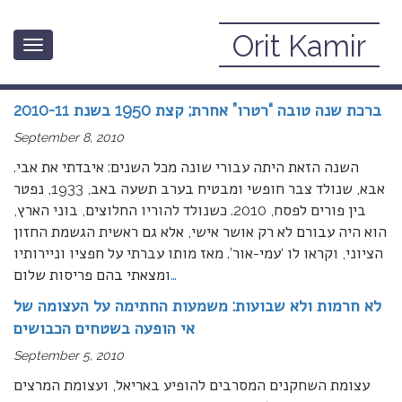
Orit Kamir
Toggle
September, 2010
navigation
ברכת שנה טובה “רטרו” אחרת; קצת 1950 בשנת 2010-11
September 8, 2010
השנה הזאת היתה עבורי שונה מכל השנים: איבדתי את אבי.
אבא, שנולד צבר חופשי ומבטיח בערב תשעה באב, 1933, נפטר
בין פורים לפסח, 2010. כשנולד להוריו החלוצים, בוני הארץ,
הוא היה עבורם לא רק אושר אישי, אלא גם ראשית הגשמת החזון
הציוני, וקראו לו ‘עמי-אור’. מאז מותו עברתי על חפציו וניירותיו
…
ומצאתי בהם פריסות שלום
לא חרמות ולא שבועות: משמעות החתימה על העצומה של
אי הופעה בשטחים הכבושים
September 5, 2010
עצומת השחקנים המסרבים להופיע באריאל, ועצומת המרצים