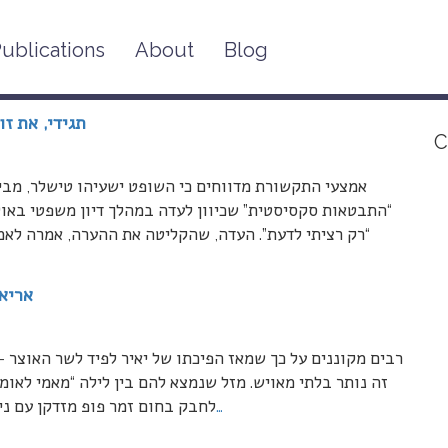
ublications
About
Blog
“תגידי, את ז
C
אמצעי התקשורת מדווחים כי השופט ישעיהו טישלר, מב
“התבטאות סקסיסטית” שכיוון לעדה במהלך דיון משפטי באולמ
“רק רציתי לדעת”. העדה, שהקליטה את ההערה, אמרה לאמ
אריאל
רבים מקוננים על כך שמאז הפיכתו של יאיר לפיד לשר האוצר –
זה נותר בלתי מאויש. מזל שנמצא להם בין לילה “מאמי לאומי
…
לחבק בחום זמר פופ מזדקן עם ניצ