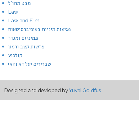
מבט מחו"ל
Law
Law and Film
פגיעות מיניות באוניברסיטאות
פמיניזם ומגדר
פרשות קצב ורמון
קולנוע
שברירים (על דא והא)
Designed and devloped by
Yuval Goldfus