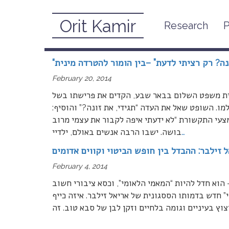
Orit Kamir
Research
P
February, 2014
ונה? רק רציתי לדעת” –בין הומור להטרדה מינית
February 20, 2014
ית משפט השלום בבאר שבע, הקדים את פרישתו בשל
ו. השופט שאל את העדה “תגידי, את זונה?” והוסיף:
צעי התקשורת “לא ידעתי איפה לקבור את עצמי מרוב
…
בושה. ישבו הרבה אנשים באולם, ילדיי
 זילבר: ההבדל בין חופש הביטוי וקווים אדומים
February 4, 2014
 הוא חדל להיות “המאמי הלאומי”, וכסא ציבורי חשוב
” חדש בדמותו הססגונית של אריאל זילבר. איזה כייף
וץ בעיניים וגומה בלחיים וזקן לבן של סבא טוב. זה