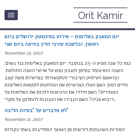
Orit Kamir
Toggle
November, 2007
navigation
יום המאבק באלימות – אירוע בסינמטק ירושלים ביום
ראשון, ובלשכת עורכי הדין בחיפה ביום שני
November 23, 2007
כמו כל שנה מגיע ה-25 בנומבר, יום המאבק באלימות נגד נשים.
השנה הוא עומד בסימן חשבון נפש על ארועי השנה החולפת,
ובראשם העיסוק הציבורי והתקשורתי בפרשיות משה קצב
וחיים רמון: האם העלו הפרשיות את המודעות לתופעת האלימות
המגדרית? האם חידדו את הרגישות לזהות את האלימות על
…
ריבוא פניה? האם הגבירו את הנכונות להתלונן על מקרי
לא מדברים על “בעיות הליבה”
November 21, 2007
המורות השובתות דורשות מן האוצר התחייבות בשתי נקודות