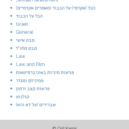
הכל (אקדמי) על הכבוד (מאמרים אקדמיים)
הכל על הכבוד
Israel
General
מבט אישי
מבט מחו"ל
Law
Law and Film
פגיעות מיניות באוניברסיטאות
פמיניזם ומגדר
פרשות קצב ורמון
קולנוע
שברירים (על דא והא)
© Orit Kamir