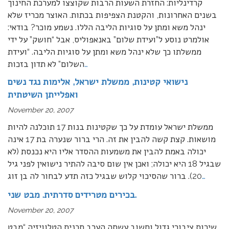
קרדינליות: החזרת השעות הרבות שקוצצו למערכת החינוך
בשנים האחרונות, והקטנת הצפיפות בכתות. האוצר מכריז שלא
ינהל משא ומתן על סוגיות הליבה הללו. נשמע מוכר? בודאי:
אולמרט נוסע ל”ועידת שלום” באנאפוליס, אבל “חושק” על ידי
ממשלתו כך שלא ינהל משא ומתן על סוגיות הליבה. “ועידת
…
השלום” לא תדון בזכות
נישואי קטינות, ממשלת ישראל, אלימות נגד נשים
ואפלייתן השיטתית
November 20, 2007
ממשלת ישראל עומדת על כך שקטינות בנות 17 תוכלנה להיות
מושאות. קצת קשה להבין את זה. הרי ברור שנערה בת 17 אינה
יכולה באמת להבין את משמעות ההסדר אליו היא נכנסת (לא
שבגיל 18 היא יכולה; ואכן אין שום סיבה להתיר נישואין לפני גיל
…
20). ברור שהסיכוי קלוש שבגיל כזה תדע לבחור לה בן זוג
בכירים מטרידים סדרתית. מבט שני.
November 20, 2007
שירות ציבורי גדול וחשוב עשתה הערב תכנית הטלוויזיה “מבט