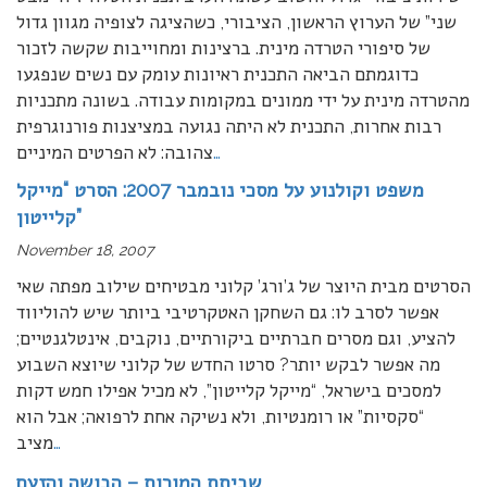
שני” של הערוץ הראשון, הציבורי, כשהציגה לצופיה מגוון גדול
של סיפורי הטרדה מינית. ברצינות ומחוייבות שקשה לזכור
כדוגמתם הביאה התכנית ראיונות עומק עם נשים שנפגעו
מהטרדה מינית על ידי ממונים במקומות עבודה. בשונה מתכניות
רבות אחרות, התכנית לא היתה נגועה במציצנות פורנוגרפית
…
צהובה: לא הפרטים המיניים
משפט וקולנוע על מסכי נובמבר 2007: הסרט “מייקל
קלייטון”
November 18, 2007
הסרטים מבית היוצר של ג’ורג’ קלוני מבטיחים שילוב מפתה שאי
אפשר לסרב לו: גם השחקן האטקרטיבי ביותר שיש להוליווד
להציע, וגם מסרים חברתיים ביקורתיים, נוקבים, אינטלגנטיים;
מה אפשר לבקש יותר? סרטו החדש של קלוני שיוצא השבוע
למסכים בישראל, “מייקל קלייטון”, לא מכיל אפילו חמש דקות
“סקסיות” או רומנטיות, ולא נשיקה אחת לרפואה; אבל הוא
…
מציב
שביתת המורות – הבושה והזעם