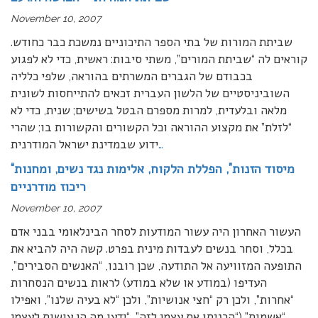
November 10, 2007
שביתת המורות של בתי הספר התיכוניים נמשכת כבר כחודש.
קוראים לה “שביתת המורים”, משתי סיבות: ראשית, כדי לא לפגוע
בכבודם של הגברים המשרתים בהוראה, שלפי כלליה
השוביניסטיים של הלשון העברית זכאים להתייחסות לשונית
מלאה ובלעדית, למרות מספרם הבטל בשישים; שנית, כדי לא
“לזלת” את מקצוע ההוראה וכל הקשורים והקשורות בו; שהרי
…
ידוע שבמדינת ישראל המודרנית
“מיסוד הזנות”, הפללת הלקוח, אלימות נגד נשים, ומחנות
ריכוז מודרניים
November 10, 2007
העשור האחרון היה עשור המודעות לסחר הבינלאומי בבני אדם
בכלל, וסחר בנשים לעבדות מינית בפרט. קשה היה להביא את
התופעה המזוויעה אל התודעה, שכן רובנו, “האנשים הסבירים”,
העדיפו (במודע או שלא במודע) לראות בנשים הנסחרות
“אחרות”, ולכן רק “חצי אנושיות”, ולכן “לא בעיה שלנו”, ואפילו
…
“אשמות” (“הכניסו את עצמן לזה”, “ידעו מה הן עושות לעצמן