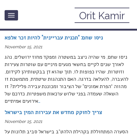
Orit Kamir
Toggle
November, 2021
navigation
ניסו שחם: “תכנית עבריינית” להיות זכר אלפא
November 15, 2021
ניסו שחם, מי שהיה ניצב במשטרה ומפקד מחוז ירושלים, נהג
לאורך שנים לקיים בחשאי מגעים מיניים עם שוטרות צעירות
וזוטרות, שהיו כפופות לו, תוך שהוא דן בבקשותיהן לקידום,
להעברה, להעלאה בדרגה. האם התנהגות שיטתית, מתמשכת זו
מהווה “הפרת אמונים” של הציבור ומכוננת עבירה פלילית? זו
השאלה שעמדה בפני שלוש ערכאות משפטיות. כדרכם של
…
אירועים אמיתיים
צריך לחוקק מחדש את עבירות המין בישראל
November 15, 2021
הסערה המתחוללת בקהילת הלהט”ב בישראל סביב תלונות על