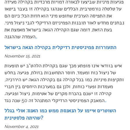
פגיעות מיניות שביצעו לכאורה דמויות מרכזיות בקהילה מעידה
על טלטלה נורמטיבית. הכללים שנהגו בקהילה זו בעבר ביטאו
את התפיסה הערכית שחופש מיני הוא חזות הכל; כיום הם
נבחנים מחדש לאור תובנות הפמיניזם הרדיקלי לגבי ניצול מיני.
בעת הזאת, דומה שגם הקהילה הגאה בישראל מאמצת את
…
העמדה שההגנה
התעוררות פמיניסטית רדיקלית בקהילה הגאה בישראל
November 15, 2021
איש בוודאי אינו מופתע מכך שגם בקהילת הלהט”ב יש תופעות
של ניצול כוח ומעמד, חוסר התחשבות בזולת, פגיעה בחלש
ותקיפות מיניות. כמו בכל קהילה גם בקהילה הגאה יש היררכיה,
מעמדות ופערי כוחות, ולכן גם במערכות היחסים בין חברי
קהילה זו ישנם בהכרח מקרים של אטימות, ניצול ופגיעה.
…
המאבק הפמיניסטי הרדיקלי המתנהל זה 50 שנה נגד
השוטרים איימו על הנאנסת ממש כמו האנס: אולי בגלל
שהיתה פלסטינית?
November 4, 2021