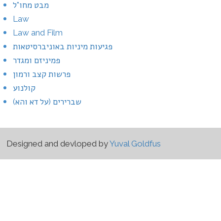
מבט מחו"ל
Law
Law and Film
פגיעות מיניות באוניברסיטאות
פמיניזם ומגדר
פרשות קצב ורמון
קולנוע
שברירים (על דא והא)
Designed and devloped by
Yuval Goldfus