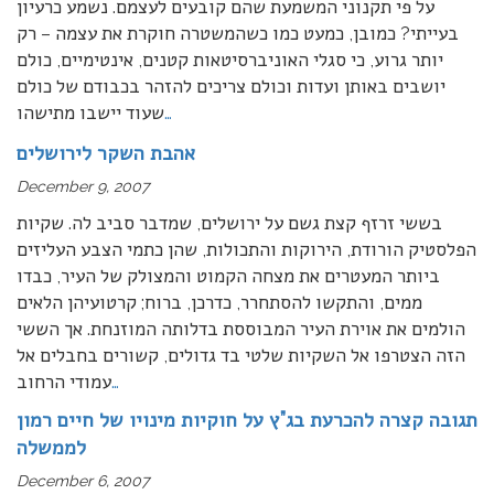
על פי תקנוני המשמעת שהם קובעים לעצמם. נשמע כרעיון
בעייתי? כמובן, כמעט כמו כשהמשטרה חוקרת את עצמה – רק
יותר גרוע, כי סגלי האוניברסיטאות קטנים, אינטימיים, כולם
יושבים באותן ועדות וכולם צריכים להזהר בכבודם של כולם
…
שעוד יישבו מתישהו
אהבת השקר לירושלים
December 9, 2007
בששי זרזף קצת גשם על ירושלים, שמדבר סביב לה. שקיות
הפלסטיק הורודת, הירוקות והתכולות, שהן כתמי הצבע העליזים
ביותר המעטרים את מצחה הקמוט והמצולק של העיר, כבדו
ממים, והתקשו להסתחרר, כדרכן, ברוח; קרטועיהן הלאים
הולמים את אוירת העיר המבוססת בדלותה המוזנחת. אך הששי
הזה הצטרפו אל השקיות שלטי בד גדולים, קשורים בחבלים אל
…
עמודי הרחוב
תגובה קצרה להכרעת בג”ץ על חוקיות מינויו של חיים רמון
לממשלה
December 6, 2007