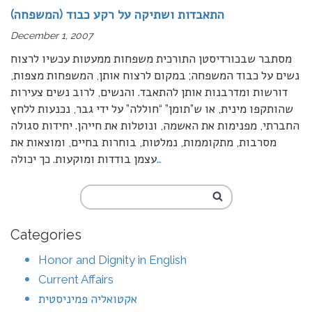
התאבדות ושתיקה על רקע כבוד (המשפחה)
December 1, 2007
מסתבר שבכורדיסטן התורכית משפחות ממעטות עכשיו לרצוח
נשים על כבוד המשפחה; במקום לרצוח אותן, המשפחות מצפות,
דורשות ומדרבנות אותן להתאבד. והנשים, לרוב נשים צעירות
שהותקפו מינית, או ש”תומן” “חוללה” על ידי גבר, נכנעות ללחץ
החברתי, מפנימות את האשמה, ונוטלות את חייהן. יחידות סגולה
מסרבות, מתקוממות, נמלטות, בוחרות בחיים, ומוצאות את
…
עצמן בודדות ומוקעות. כך יכולה
Categories
Honor and Dignity in English
Current Affairs
אקטואליה פמיניסטית