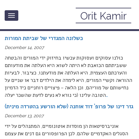
Orit Kamir
Toggle
December, 2007
navigation
כשלונה המגדרי של שביתת המורות
December 14, 2007
כולנו עסוקים ועסוקות עכשיו בחיזוק ידי המורים והבטחה
ששביתתם הכואבת לא היתה לשוא: היא העלתה את מודעותם
והערכתם העצמית, היא העלתה את מודעתנו, כציבור, לבעיות
ההוראה וקשיי המורים, היא לימדה את הילדים דבר או שניים על
נחישותם של מוריהם, וכן הלאה – פיצויים רוחניים כיד הדמיון
…
הטובה עלינו (כי נורא לא נעים לדעת שהשכר יעלה
גזר דינו של פרופ’ דוד אוחנה (שלא הורשע בהטרדה מינית)
December 13, 2007
אוניברסיטאות הן מוסדות אוטונומיים, המתנהלים על ידי
הסגלים האקדמיים שלהם. לכן הפרופסורים גם דנים את עצמם