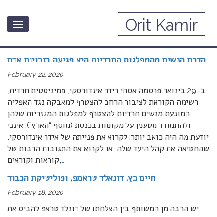
Orit Kamir
Toggle
February, 2020
navigation
הדרת הנשים מהמפלגות החרדיות היא פגיעה בזכויות אדם
February 22, 2020
ב–29 בינואר פרסמה אסתי רידר אינדורסקי, פמיניסטית חרדית,
רשימה הקוראת לציבור הרחב להצטרף למאבקה נגד האפליה
המונעת מנשים חרדיות להצטרף למפלגות המגזריות שלהן
ולהתמודד מטעמן על מקומות בכנסת (מוסף “הארץ”). אינני
יודעת מה היה כואב יותר: לקרוא את פנייתה של אידר אינדורסקי,
שהחטיאה את קהל היעד שלה, או לקרוא את התגובות הרבות של
…
קוראות וקוראים,
חיים כץ, דונאלד טראמפ, ופוליטיקת הכבוד
February 18, 2020
יש הרבה מן המשותף בין הצלחתו של דונלד טראפ להביס את