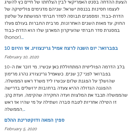
הצעת ההדחה בסנט האמריקאי לבין הצלחתו של חיים כץ להשיג
לעצמו חסינות בכנסת ישראל: שניהם מדגימים פוליטיקה של
הדרת-כבוד, ומסמנים תבוסה לסדר חברתי המושתת על שלטון
החוק. עד מאות השנים האחרונות, מרבית החברות בעולם פעלו
במסגרת סדר חברתי שהעיקרון המארגן שלו הוא הדרת-כבוד
(honor).
…
10 בפברואר: יום השנה לרצח אמיל גרינצוויג. אז והיום
February 10, 2020
בלב הדרמה הפוליטית המתחוללת כאן עכשיו, מי זוכר את ה-10
בפברואר לפני 37 שנים, כשאמיל גרינצוויג נהרג מרימון
שהושלך על הפגנת שלום עכשיו ליד משרד ראש הממשלה.
ההפגנה הגדולה ההיא צעדה ברחובות ירושלים בדרישה
שהממשלה תכבד את המלצות ועדה החקירה שהקימה, ועדת כַּהן.
זו הטילה אחריות לטבח סברה ושתילה על מי שהיו אז ראש
…
הממשלה,
ספין המאה ודוקטרינת ההלם
February 5, 2020