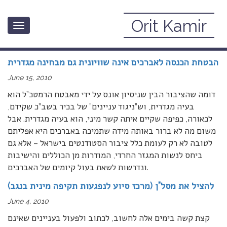
Orit Kamir
Toggle
June, 2010
navigation
הבטחת הכנסה לאברכים אינה שוויונית גם מבחינה מגדרית
June 15, 2010
דומה שהציבור הבין שניסיון אונס על ידי מאבטח הרמטכ”ל הוא
בעיה מגדרית, וש”ניגוד עניינים” של בכיר בשב”כ שקידם,
לכאורה, כפיפה שקיים איתה קשר מיני, הוא בעיה מגדרית. אבל
משום מה לא ברור באותה מידה שתמיכה באברכים היא אפליתם
לטובה לא רק לעומת כלל ציבור הסטודנטים בישראל – אלא גם
ביחס לנשות המגזר החרדי, המודרות מן הכוללים והישיבות
ונדרשות לשאת בעול קיומים של האברכים.
להציל את מסל”ן (מרכז סיוע לנפגעות תקיפה מינית בנגב)
June 4, 2010
קצת קשה בימים אלה לחשוב, לכתוב ולפעול בעניינים שאינם