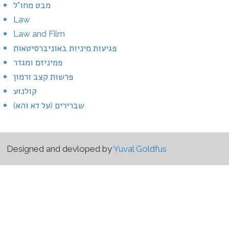
מבט מחו"ל
Law
Law and Film
פגיעות מיניות באוניברסיטאות
פמיניזם ומגדר
פרשות קצב ורמון
קולנוע
שברירים (על דא והא)
Designed and devloped by
Yuval Goldfus