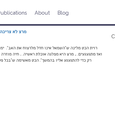
ublications
About
Blog
מרצ לא צריכה 
C
רוית הכט מלינה ש”השמאל אינו חדל מלרצוח את האב”. ימי
ואז מתגעגעים. … מרצ היא מפלגה אוכלת ראשיה. .. חיה מוזרה 
רק כדי להתגעגע אליו בהמשך”. הכט מאשימה ש”בכל פע