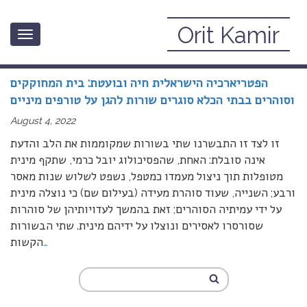
Orit Kamir
Toggle
August, 2022
navigation
הפטריארכיה הישראלית חיה ובועטת: בית המחוקקים
וסוהרים בבתי הכלא סוגרים שורות להגן על טורפים מיניים
August 4, 2022
זו לצד זו התבשרנו שתי בשורות שמקוממות את הלב והדעת
אינה סובלת: האחת, שהפסיכולוג יובל כרמי, שתקף מינית
מטופלות תוך ניצול מעמדו כמטפל, נשפט לשלוש שנות מאסר
ורבע; השנייה, שעוד סוהרת מעידה (בעילום שם) כי נוצלה מינית
על ידי עמיתיה הסוהרים; זאת בהמשך לעדויותיהן של סוהרות
שסורסרו לאסירים ונוצלו על ידיהם מינית. שתי הבשורות
…
הקשות