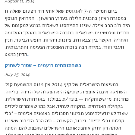
August 11, 2014
ביום חמישי ה-7 לאוגוסט שאל אותי דוד ויצטום שאלה זו
במסגרת ראיון בתכנית הלילה בערוץ הראשון . המרואין הנוסף
היה ח”כ הרב איילר. שנינו התייחסנו לשאלות בנוגע למקומם של
חרדים ופלסטינים-ישראלים בחברה הישראלית במהלך המלחמה
ואחריה, הקשר בין צבא ודת, ציונות ויהדות, חופש הביטוי, חנין
זועבי ועוד. במידה רבה בזכות האכסניה הנעימה והתרבותית,
…
הדיון כמעט
כשהתותחים רועמים – אסור לשתוק
July 25, 2014
במציאות הישראלית של קיץ 2014 אין מנוס מהשמעת קול.
השתיקה איננה אופציה. שתיקה היא הפקרה של הזירה; בריחה;
פחדנות. מי ששותק/ת — בוגד/ת בכולנו, באזרחות הישראלית,
בקהילה האזרחית, בתקווה לעתיד. אבל כמו שאומרים לילדים
שעוד לא יודעילהימנע מביטוי תסכולים באופנים אלימים – “בלי
קללות ובלי ידיים”! דיבור, הקשבה – וזה הכל. הדיבור שאיננו
הסתה רק יחזק אותנו; אותנו הישראלים שאכפת להם. הסתה