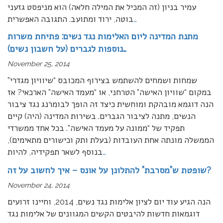
עמיר בניון (זה המכיל את המילה חלאה) הוא מניפסט גזעני
…
בוטה, ירוד ומתועב. התגובה האפשרית
מתנת המדינה ליום האלימות נגד נשים: פתיחת משרות
נוספות לגברים (על חשבון נשים)…
November 25, 2014
שמחות ושמחים להשתמש בצירוף המכובס “שיוויון מגדרי”
במקום “שוויון האישה” הטרחני, או “מעמד האישה” הארכאי? אז
הנה דוגמא מובהקת ומוחשית כיצד זה הופך לבומרנג נגד ציבור
הנשים, מתנה לציבור הגברים. בשירות המדינה (היה) קיים
תפקיד של “ממונה על מעמד האישה”. בכל אחד ממשרדי
הממשלה מונתה אחת העובדות (בעלת ותק וכישורים מתאימים),
…
בנוסף לשאר תפקידיה, להיות
שופטת ש”מסרבת” להתלונן על אונס – איך לחשוב על זה?
November 24, 2014
הנה הגיע עוד יום לציון אלימות נגד נשים, 2014, וחיינו זרועים
דוגמאות חדשות להיבטים הקשים המגוונים של אלימות נגד