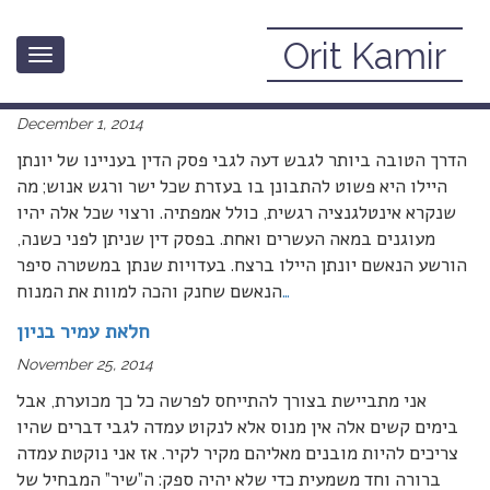
Orit Kamir
Toggle
גם לגבר קרבן אלימות מינית מגיעה אמפתיה – פרשת יונתן
navigation
היילו
December 1, 2014
הדרך הטובה ביותר לגבש דעה לגבי פסק הדין בעניינו של יונתן
היילו היא פשוט להתבונן בו בעזרת שכל ישר ורגש אנוש; מה
שנקרא אינטלגנציה רגשית, כולל אמפתיה. ורצוי שכל אלה יהיו
מעוגנים במאה העשרים ואחת. בפסק דין שניתן לפני כשנה,
הורשע הנאשם יונתן היילו ברצח. בעדויות שנתן במשטרה סיפר
…
הנאשם שחנק והכה למוות את המנוח
חלאת עמיר בניון
November 25, 2014
אני מתביישת בצורך להתייחס לפרשה כל כך מכוערת, אבל
בימים קשים אלה אין מנוס אלא לנקוט עמדה לגבי דברים שהיו
צריכים להיות מובנים מאליהם מקיר לקיר. אז אני נוקטת עמדה
ברורה וחד משמעית כדי שלא יהיה ספק: ה”שיר” המבחיל של