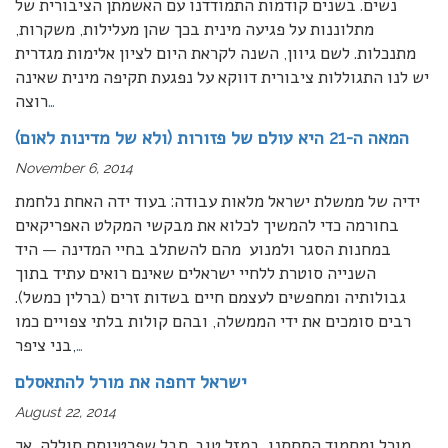
נשים. בשנים קודמות התמודדנו עם האשמתן הציבורית של
מתלוננות על פגיעה מינית בכך שהן מעלילות, משקרות,
מתנכלות. לשם גיוון, השנה לקראת היום לציון אלימות מגדרית
יש לנו התגוללות ציבורית דווקא על נפגעת תקיפה מינית שאינה
…
רוצה
המאה ה-21 היא עולם של פזורות (ולא של מדינות לאום)
November 6, 2014
ידיה של ממשלת ישראל מלאות עבודה: בעוד ידה האחת נלחמת
בחורמה כדי להמשיך לכלוא את מבקשי המקלט האפריקאים
במחנות הסגר ולמנוע מהם להשתלב בחיי המדינה — היד
השנייה סוטרת ללחיי ישראלים שאינם רואים עתיד בתוך
גבולותיה ומחפשים לעצמם חיים בשדות זרים (ברלין כמשל).
רבים סומכים את ידי הממשלה, ובהם קולות בלתי צפויים כמו
…
בני ציפר,
ישראל דחפה את מורל להתאסלם
August 22, 2014
מורל ומחמוד התחתנו, במזל טוב. חבל שפרטיותם חוללה, אך