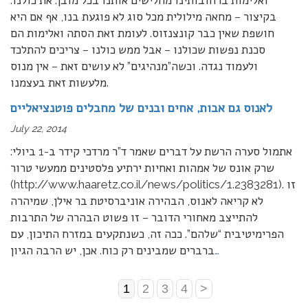
ואלימות ברחובותינו מחלישים אותנו בכל מובן. את כולנו.
בקיצור – מחאה מילולית מכל סוג לא פוגעת בנו, אף אם היא
חושפת שאין כבר קונצנזוס. לעומת זאת הסתה ואלימות הם
סכנת נפשות שכולנו – אבל ממש כולנו – צריכים להתלכד
ולעמוד נגדה. וכשה”מנהיגים” לא עושים זאת – אין מנוס
מלעשות זאת בעצמנו.
לאנוס גם אבות, אחים ובנים של מחבלים פוטנציאליים
July 22, 2014
אתמול סערה הרשת על דברים שאמר ד”ר מרדכי קידר ב-1 ביולי:
שרק אונס של אמהות ואחיות ירתיע פלסטינים ממעשי טרור
(http://www.haaretz.co.il/news/politics/1.2383281). זו
לא קריאה לאנוס, הבהירה אוניברסיטת בר אילן, שמיהרה
להתייצב מאחורי הדובר – זו פשוט הבהרה של התרבות
הפרימיטיבית “שלהם”. ככה זה, כשנתקעים במזרח התיכון, עם
…
ברברים שמבינים רק כוח. אכן, יש הרבה הגיון
1
2
3
4
>