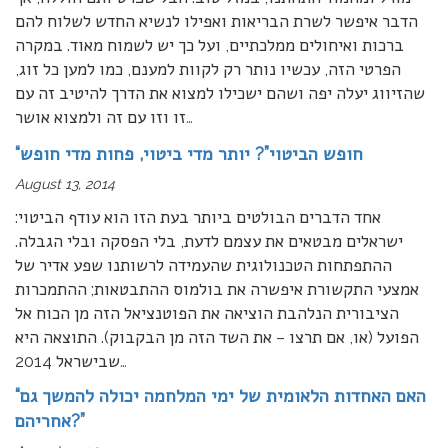
הדבר איפשר לשרת הבריאות ואפילו לנשיא החדש לשלוח להם
ברכות ואיחולים ממלכתיים, ועל כך יש לשמוח מאוד. במקרה
הפרטי הזה, עכשיו נותר רק לקוות למענם, כמו למען כל זוג,
שהזיווג יעלה יפה ושהם ישכילו למצוא את הדרך להיטיב זה עם
…
זו וזו עם זה ולמצוא אושר
“חופש הביטוי”? יותר מדי ביטוי, פחות מדי חופש
August 13, 2014
אחד הדברים הבולטים ביותר בעת הזו הוא עודף הביטוי:
ישראלים מבטאים את עצמם לדעת, בלי הפסקה ובלי הגבלה.
ההתפתחות הטכנולוגית שהעמידה לרשותנו שפע אדיר של
אמצעי התקשורת איפשרה את בולמוס ההתבטאות; ההתמכרות
הציבורית הנלהבת הוציאה את הפוטנציאל הזה מן הכוח אל
הפועל (או, אם תרצו – את השד הזה מן הבקבוק). התוצאה היא
…
שבישראל 2014
“האם האחדות הלאומית של ימי המלחמה יכולה להמשך גם
אחריהם?”