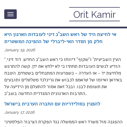
Orit Kamir
Toggle
January, 2026
navigation
אי לחיצת היד של ראש השב”כ זיני לעובדות הארגון היא
חלק מן הסדר האי-ליברלי של ההפיכה המשטרית
January 19, 2026
“העין השביעית” ו”שקוף” דיווחו כי ראש השב”כ החדש, דוד זיני,
הודיע לנשים העובדות תחתיו כי לא ילחץ את ידן. קשה להתרגש
מלחיצת יד – או העדרה – כשפרעות המתנחלים בשטחים, הטבח
באיראן ואיומו של טראמפ לכבוש את גרינלנד מטלטלים ותובעים
את תשומת לבנו. ובכל זאת אסור להתעלם מן הידיעה על
…
התרבות הארגונית המגדרית החדשה בשב”כ
להפגין בסולידריות עם החברה הערבית בישראל
January 17, 2026
ההפגנה מול משרד ראש הממשלה נגד הפקרת הציבור הפלסטיני