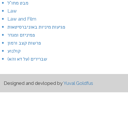
מבט מחו"ל
Law
Law and Film
פגיעות מיניות באוניברסיטאות
פמיניזם ומגדר
פרשות קצב ורמון
קולנוע
שברירים (על דא והא)
Designed and devloped by
Yuval Goldfus