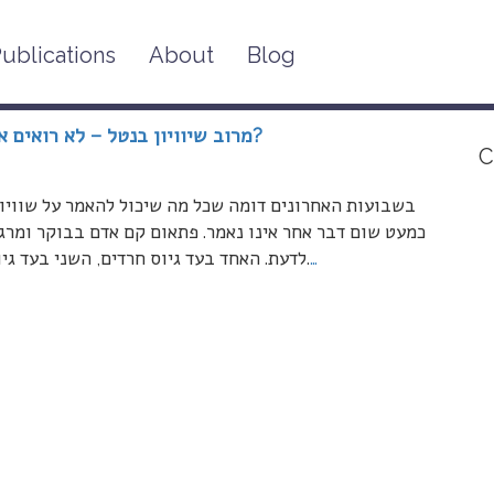
ublications
About
Blog
מרוב שיוויון בנטל – לא רואים את השוויון. או: איפה הנשים החרדיות בסיפור הזה?
C
בשבועות האחרונים דומה שכל מה שיכול להאמר על שוויון 
כמעט שום דבר אחר אינו נאמר. פתאום קם אדם בבוקר ומרגי
…
לדעת. האחד בעד גיוס חרדים, השני בעד גיוסם לשירות אזרחי והשלישי בעד גיוסם – רק מגיל 22.