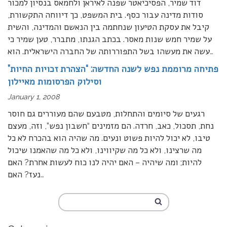
דוד שמיר, הפסיכיאטר שפנה לאיראן ולחמאס בנסיון למכור
סודות מדינה עבור כסף. בית המשפט, כך דיווחה התקשורת,
קיבל את עסקת הטיעון שנחתמה בין הנאשם והמדינה, והשית
על שמיר חמש שנות מאסר. בכתב הגנתו, מתברר, טען שמיר כי
…
עשה את מעשהו בשל התפוררותה של החברה הישראלית. הוא
פתיחה מרוממת נפש לשנה החדשה: “הצהרת זכויות החיות”
וסילוק הפרסומות מאיילון
January 1, 2008
רגעים של סיומים והתחלות, מטבעם שהם מעוררים גם חוסר
נחת, תסכול, כאב, חרדה. הם מזמינים “חשבון נפש”, וזה, מעצם
טיבו, לא יכול להיות פשוט ונעים. מה שהיה הוא בהכרח לא כל
מה שרצינו, ולא כל מה שקיווינו, ולא כל מה שהאמנו שיכול
להיות; ומה שיהיה – האם יהיה לנו כוח לעשות אחרת? האם
…
נעז? האם