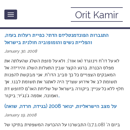
Orit Kamir
Toggle
January, 2008
navigation
התגברות הפונדמנטליזם הדתי: כפיית רעלות בעזה,
והפליית נשים והומופוביה חולנית בישראל
January 30, 2008
לא על דו”ח וינוגרד (או אור), ולא על סופת השלג שהעלתה את
מפלס הכנרת. ברגע הקצר שבין התעלות השלג והירידה אל
המאבקים הצפויים כל כך סביב הדו”ח, אני מבקשת להפנות
תשומת לב אל אירוע שצריך היה לאתגר את תשומת לבנו, אך
חלף ללא כל עניין: ביקורה בישראל של שליחת האו”ם לחופש דת
…
ואמונה, אסמה ג’נג’יר; ביקור
על מצב הישראליות, ינואר 2008 (בגידה, חרדה, שואה)
January 19, 2008
ביום ה’ (17.1.08) התבשרנו על ההכרעה המשפטית בתיקו של