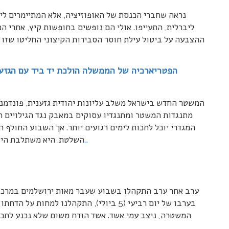
נראה שחברי הכנסת של האופוזיציה, אלא המתיימרים לי
ליברלית, התעייפו. אולי הם נופשים בחופשות קיץ, אחרי ה
ההצבעה על ביטול עילת חוסר הסבירות הקיצוני החליטו שזו 
הפטריארכיה של הממשלה הולכת יד ביד עם הגזענ
המשטר החדש בישראל משלב עליונות יהודית גזענית, פונדמנטל
מתנגדות המשטר ומתנגדיו עסוקים במאבק נגד הגילויים הי
המגדרי יוכל לחכות לימים רגועים יותר. אך השבוע החולף 
…
השלטת. היא משתלבת היט
ערב אחר ערב התקהלו בשבוע שעבר מאות ירושלמים במרכז 
בערבו של יום רביעי (5 ביולי), התקהלנו למ
המשטרה, ניצב עמי אשד. אשד הודח משום שלא נכנע לתכתי