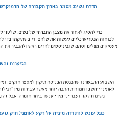
הדרת נשים: מסמר בארון הקבורה של הדמוקרטי
כדי להסיג לאחור את מצבן החברתי של נשים, שלטון לא
לכוחות הפטריארכליים לעשות את שלהם. די בשתיקתו כדי לרופ
מעסיקים מפלים וסתם שוביניסטים להרים ראש ולהגביר את הת
הגזענות והשק
השבוע התבשרנו שהכנסת הכניסה תיקון למספר חוקים, ומעתה
לאומני ייחשבו חמורות הרבה יותר מאשר עבירות מין “רגילות”
נשים חוזקו, ועברייני מין ייענשו ביתר חומרה. אבל זהו,
כפל עונש להטרדה מינית על רקע לאומני: חוק גזע