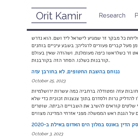
Orit Kamir
Research
P
וק האובססיבי באונס נרצחות וחטופות פוגע בהן
December 15, 2023
יחת כל מבקר זר שמגיע לישראל ליד ושם. הוא נדרש
ן מעל קברים פעורים לרגליהן; בשבע עיניים בוחנים
ט זר כשלראשו כיפה מעומלנת, ושהודה שאין בעולם
…
קורבנוּת כשלנו. הסחר הזה בקורבנוּת
ננוחם בהשבת החטופים, לא בחורבן עזה
October 25, 2023
ובות עזה ומטודלה ברחביה כמה עשרות ירושלמיות
 להדליק נרות ולסדרם בתוך צנצנות זכוכית כדי שלא
י שלטים קוראים להשיב את השבויים הביתה. שוטרים
 על הגנת ראש הממשלה מפני אזרחי המדינה מצווים
ק הדין באונס במלון הים האדום באילת ב-2020
October 3, 2023