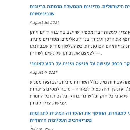
ה הישראלית. מדיניות הממשלה מזמינה בריונות
שוביניסטית
August 16, 2023
 צריך לעשות דבר; מספיק שיישב בחיבוק ידיים וייתן
ף את הרסן ולעודד בני זוג אלימים, מטרידים מינית,
נהגויותיהם הפוגעניות. כשהשלטון מודיע שבכוונתו
…
לצמצם את זכותן של נשים לשוויון —
ר בכפל ענישה על פגיעה מינית על רקע לאומני
August 9, 2023
 עבירות מין, כולל הטרדות מיניות, שבוצעו ממניע
, ועונשן יהיה כפול. לכאורה – סיבה למסיבה: זכויות
 שלא. כי כל חוק וכל שינוי בחוק, כל זכות וכל החמרת
…
ענישה, צריך לבחון
ני לתפארת, החוטף את ההטרדה המינית לתהומות
פטריארכית העליונות היהודית
July 31, 2023