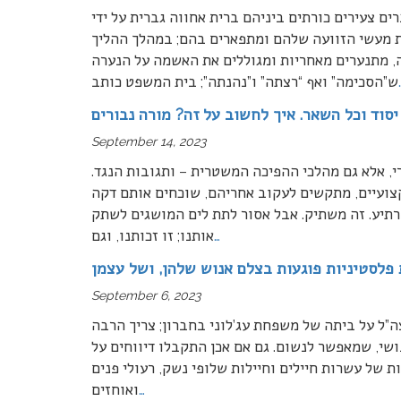
ים צעירים כורתים ביניהם ברית אחווה גברית על ידי
ת מעשי הזוועה שלהם ומתפארים בהם; במהלך ההליך
ה, מתנערים מאחריות ומגוללים את האשמה על הנערה
ש”הסכימה” ואף “רצתה” ו”נהנתה”; בית המשפט כותב
סוד וכל השאר. איך לחשוב על זה? מורה נבורים
September 14, 2023
, אלא גם מהלכי ההפיכה המשטרית – ותגובות הנגד.
קצועיים, מתקשים לעקוב אחריהם, שוכחים אותם דקה
מרתיע. זה משתיק. אבל אסור לתת לים המושגים לשתק
…
אותנו; זו זכותנו, וגם
 פלסטיניות פוגעות בצלם אנוש שלהן, ושל עצמן
September 6, 2023
ל על ביתה של משפחת עג’לוני בחברון; צריך הרבה
שי, שמאפשר לנשום. גם אם אכן התקבלו דיווחים על
 של עשרות חיילים וחיילות שלופי נשק, רעולי פנים
…
ואוחזים