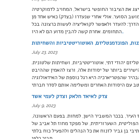
יצג את הציבור החופשי בישראל, המחויב לדמוקרטיה
מושב הסוער. אולי אחרי שנעדרו (בצדק) כאיש אחד מן
הדרך: להעדר ולאפשר לקואליציה לעשות כרצונה בכל
…
התחומים. אחרת קשה להבין מדוע הם לא היו
ות, הפונדמנטליזם, האוטוריטטיביות והשחיתות
July 23, 2023
יזם יהודי דתי, אוטוריטטיביות, ושחיתות שלטונית.
שירים ביותר של יסודות אלה, ורצו להאמין שההיבט
הבהיר שהפטריארכיה היא רגל נוספת של האידאולוגיה
ב עם היסודות האחרים ומשלימה אותם לסדר חברתי
צדק לאיאד חלאק וצדק לעמי אשד
July 9, 2023
העיר, בככר המשביר הישן, למחות. בפעם הראשונה,
חות על הדחתו הפוליטית, השערוריתית, של מפקד מחוז תל אביב של
בי בן גביר לזנוח את כל הנהלים ולהפעיל כוח בלתי
…
סביר כלפי