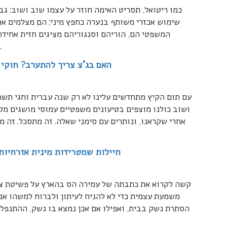
כמו ריטואל, תסריט האימה חוזר על עצמו שוב ושוב: גבר
שימוש אכזרי משותף בנערה כחפץ מיני; הם מצלמים א
המשפטי הם, הוריהם וסנגוריהם מציגים חזית אחיד
…
האם בג”צ צריך להתערב? חוקי י
עם תום הקיץ מתחדשים עלינו לא רק שנה עברית וחגי תשרי
ושוב כולנו מוצפים בטיעונים משפטיים עמוסי מושגים מ
אחרי שקראנו, ונותרים עם סימני שאלה. זה מתסכל. זה 
חיילות שמטרידות מינית אזרחיות
קשה לקרוא את כתבתה של עמירה הס בהארץ על פשיטת צה”
משמעת עצמית כדי לא להניח לעיתון ולברוח למשהו אנו
הסתרת נשק בבית, ואפילו אם אכן נמצא בו נשק, ההתנפלות