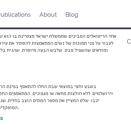
ublications
About
Blog
העיס
אחד הריטואלים המביכים שממשלת ישראל מצטיינת בו הוא של
C
לעבור על פני תמונות של נשים המתאמצות להסתיר את עירומ
ומודאים שהשפיל מבט, שלבש הבעה מיוסרת, שהניח בלא
בשבע וחצי במוצאי שבת החלו להתאסף בפינת הרח
וירושלמים. ללא חולצות מחאה או מגפונים, המתאספים החלו
יכבו. שלט המציין את מספר המתים הוצב בחזית. שנ
…
המופקדים
פס