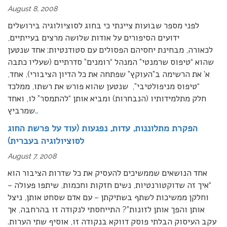
August 8, 2008
לפני מספר שבועות ציינתי כי בחוג לסוציולוגיה בירושלים
ידועים הסיפורים על אודות שלושה מרצים בעייתיים,
לכאורה, מבחינת יחסיהם הפסולים עם סטודנטיות: אחד שנטען
שהוא “טיפוס שרמנטי” המנהל “רומנים” סדרתיים (שעליו כתבה
א’ את הרשימה ב”העוקץ” שפתחה את כל הדיון הציבורי), אחד,
“טיפוס מניפולטיבי”, שנטען שהוא פורש את רשתו, ממלכד
חלק מתלמידותיו (הנבחרות) ומביא אותן “להתמסר” לו, ואחד
…
שמרביץ
הפקרת מתלוננות, עדות, נפגעות (עוד על פרשת החוג
לסוציולוגיה בעברית)
August 7, 2008
אחד הנושאים שממשיכים להעסיק את כל שדרות הציבור הוא
“איך זה שדוקטורנטיות, נשים חזקות וחכמות, שיתפו פעולה –
וחלקן ממשיכות לשתף בשתיקתן – עם אדם שסחט אותן, ניצל
אותן והפך אותן לזונות”? התייחסתי לנקודה זו בהרחבה, אך
עקב העיסוק הבלתי פוסק דווקא בנקודה זו, אוסיף שתי הערות.