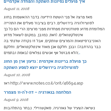
איך פועלים נסיונות השתקה והפחדה אקדמיים
August 11, 2008
מאז פרצה אל פני השטח הידיעה בדבר ההאשמות בחוג
לסוציולוגיה בירושלים, רבים בציבור מעלים את התהייה
המלומדת מדוע סטודנטיות מפחדות מפני מרצים: הרי הם כל כך
אינטלקטואלים. (זאת, כמובן, במקום לשאול מדוע
האוניברסיטאות והמרצים שותקים, אבל זו נקודה שדנתי בה
כבר בהרחבה). ובכן, חלקם אכן מאוד אינטלקטואלים, וחלקם
…
הלא מבוטל אף אנשים נפלאים (באמת ובתמים;
כך פועלת בריונות אקדמית : גדעון ארן מן החוג
לסוציולוגיה בירושלים יוצא למסע השתקה
August 10, 2008
ראו http://www.notes.co.il/orit/46694.asp
המלחמה בגאורגיה – דה-ז’ה-וו מצמרר
August 9, 2008
נשיאה הצעיר של גאורגיה, סאקשווילי, נבחר בהתלהבות