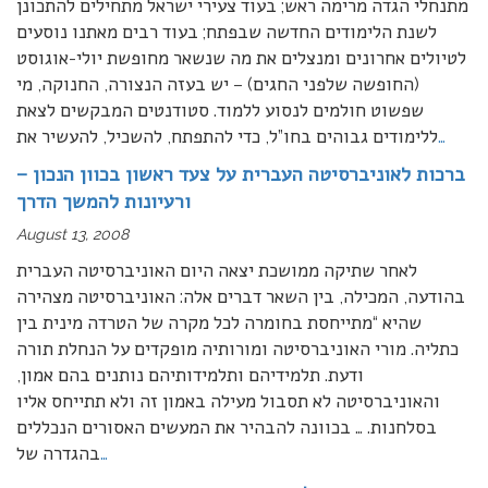
מתנחלי הגדה מרימה ראש; בעוד צעירי ישראל מתחילים להתכונן
לשנת הלימודים החדשה שבפתח; בעוד רבים מאתנו נוסעים
לטיולים אחרונים ומנצלים את מה שנשאר מחופשת יולי-אוגוסט
(החופשה שלפני החגים) – יש בעזה הנצורה, החנוקה, מי
שפשוט חולמים לנסוע ללמוד. סטודנטים המבקשים לצאת
…
ללימודים גבוהים בחו”ל, כדי להתפתח, להשכיל, להעשיר את
ברכות לאוניברסיטה העברית על צעד ראשון בכוון הנכון –
ורעיונות להמשך הדרך
August 13, 2008
לאחר שתיקה ממושכת יצאה היום האוניברסיטה העברית
בהודעה, המכילה, בין השאר דברים אלה: האוניברסיטה מצהירה
שהיא “מתייחסת בחומרה לכל מקרה של הטרדה מינית בין
כתליה. מורי האוניברסיטה ומורותיה מופקדים על הנחלת תורה
ודעת. תלמידיהם ותלמידותיהם נותנים בהם אמון,
והאוניברסיטה לא תסבול מעילה באמון זה ולא תתייחס אליו
בסלחנות. … בכוונה להבהיר את המעשים האסורים הנכללים
…
בהגדרה של