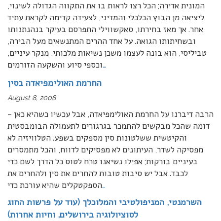
המונית אדירה; הכל רצו לראות בו את התקווה הגדולה לשינוי,
ליציאה מן הבוץ הכלכלי והמדיני, לצעידה קדימה לקראת עתיד
אחר. אך מאז בחירתו, סאקשווילי התפרסם בעיקר בנהנתנותו
ובשחיתותו הגואה. על אחד ההרים המתנשאים מעל הבירה,
טביליסי, הוא בונה לעצמו משכן נשיאות מלכותי, מנקר עיניים,
…
וכספי סיוע והשקעה הזורמים
החרמת האולימפיאדה בסין
August 8, 2008
הרבה דיברנו על החרמת האולימפיאדה, אבל עכשיו כשהיא כאן –
דומה שהכל מבקשים להתמכר בגרגורים לתעמולה הבומבסטית
והקיטשית ששלטונות סין מספקים בשפע. הטלוויזיה לא
מפסיקה לשדר, העיתונים לא מפסיקים לדווח, והכל מתמסרים
בעיניים בורקות; אפילו נשיאנו טרח לטוס כל הדרך לשם כדי
לכבד. אבל יש סיבות טובות להחרים את סין ולהחרים את
…
הספקטקלים שהיא עורכת כדי
השרמנטי, המניפולטיבי והמלוכלך (עוד על פרשות החוג
לסוציולוגיה בירושלים, וחיות אחרות)