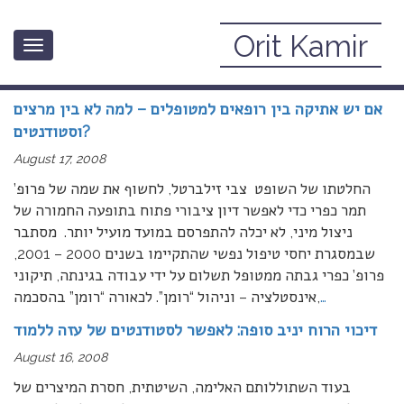
Orit Kamir
Toggle
August, 2008
navigation
אם יש אתיקה בין רופאים למטופלים – למה לא בין מרצים
וסטודנטים?
August 17, 2008
החלטתו של השופט צבי זילברטל, לחשוף את שמה של פרופ’
תמר כפרי כדי לאפשר דיון ציבורי פתוח בתופעה החמורה של
ניצול מיני, לא יכלה להתפרסם במועד מועיל יותר. מסתבר
שבמסגרת יחסי טיפול נפשי שהתקיימו בשנים 2000 – 2001,
פרופ’ כפרי גבתה ממטופל תשלום על ידי עבודה בגינתה, תיקוני
…
אינסטלציה – וניהול “רומן”. לכאורה “רומן” בהסכמה,
דיכוי הרוח יניב סופה: לאפשר לסטודנטים של עזה ללמוד
August 16, 2008
בעוד השתוללותם האלימה, השיטתית, חסרת המיצרים של