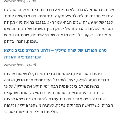
November 4, 2008
אל תבינו אותי לא נכון: לא נהייתי עובדת כוכבים ומזלות. אבל גם
צירופי מקרים יכולים להציע תקוה וניחומים, אם מבקשים אותם.
לפני שלוש עשרה שנים הביא עמו ה-4 בנובמבר את סוף תקוות
הסכמי השלום בהנהגתו של יצחק רבין. משנים של תקוה וכמעט
אופוריה – שקענו לביצת מדמנה של מי אפסיים, שחיתות ויאוש
…
עמוק. והנה, בדיוק
סרט הפורנו של שרה פיילין – ולהט היצרים סביב נושא
הפורנוגרפיה והזנות
November 2, 2008
בימים האחרונים, כשהמתח סביב המירוץ לנשיאות ארצות
הברית מגיע לשיאו, יצא “לאקרני” האינטרנט סרט חדש, הזוכה
בתשומת לב בינלאומית רבה: “מי תוקע את פיילין”. על פי
הדיווחים העיתונאיים, סרטון הפורנו מציג לראווה שחקנית
שמבנה גופה מזכיר את המועמדת להיות סגנית נשיא ארצות
הברית, כשלראשה תסרוקת פיילין, לעיניה משקפי פיילין, ולגופה
…
חליפות פיילין מחוייטות (אם כי