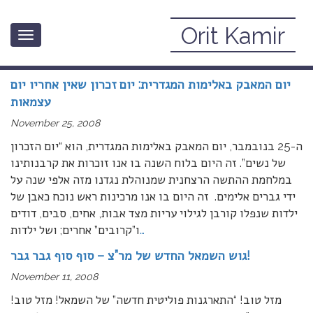
Orit Kamir
Toggle
November, 2008
navigation
יום המאבק באלימות המגדרית: יום זכרון שאין אחריו יום
עצמאות
November 25, 2008
ה-25 בנובמבר, יום המאבק באלימות המגדרית, הוא “יום הזכרון
של נשים”. זה היום בלוח השנה בו אנו זוכרות את קרבנותינו
במלחמת ההתשה הרצחנית שמנוהלת נגדנו מזה אלפי שנה על
ידי גברים אלימים. זה היום בו אנו מרכינות ראש נוכח כאבן של
ילדות שנפלו קורבן לגילוי עריות מצד אבות, אחים, סבים, דודים
…
ו”קרובים” אחרים; ושל ילדות
גוש השמאל החדש של מר”צ – סוף סוף גבר גבר!
November 11, 2008
מזל טוב! “התארגנות פוליטית חדשה” של השמאל! מזל טוב!