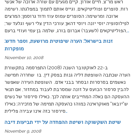
ראש מר”צ, חיים אורון, קיים מגעים עם שורה ארוכה של אנשי
רוח, סופרים ופוליטיקאים, וגייס אותם לתמוך במפלגתו. רשימה
ארוכה ומרשימה: הסופרים עמוס עוז ודוד גרוסמן; המרצים
לפילוסופיה יוסי יונה ויוסי דהאן; עורכי הדין צלי רשף וגלעד שר;
…
הפוליטיקאים (לשעבר) אברום בורג, שלמה בן עמי ועוזי ברעם,
זנות בישראל: הערה שיפוטית מרושעת, וספר חדש:
מופקרות
November 10, 2008
ב-22 לאוקטובר השנה (2008) התפרסמה בתקשורת
הערה שכתבה השופטת דליה גנות בפסק דין, בו שחררה חמישה
נאשמים בסרסרות ובסחר בבני אדם. השופטת העירה שאפשר
להבין סרסור הכועס על זונה שמסרבת לעבוד במחזור, אם תנאי
ההעסקה הם כאלה המחייבים אותה לכך. כאילו סירסור של נשים
ש”יובאו” מאוקראינה כמוהו כהעסקה תמימה של מזכירה; כאילו
…
סירסור כזה אינו עבירה פלילית
שיטת השקשוקה ושיטת ההפחדה על ידי תביעות דיבה
November 9, 2008