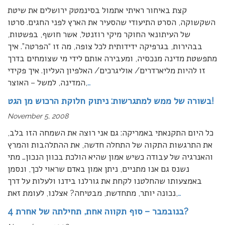
קצת באיחור ראיתי אתמול בסינמטק ירושלים את שיטת
השקשוקה, הסרט התיעודי שהסעיר את הארץ לפני החגים. סרטו
של העיתונאי החוקר מיקי רוזנטל, אשר חושף, בפשטות,
בבהירות, בגרפיקה ידידותית לכל צופה, מה זו “הפרטה”. איך
מתפשטת מדינה מנכסיה, ומעבירה אותם לידי מי שצומחים בדרך
זו להיות מליארדרים/ אוליגרכים/ האלפיון העליון. איך פקידי
…
המדינה, למשל – האוצר,
בשורה של ממש למתגרשות: ניתוק חלוקת הרכוש מן הגט!
November 5, 2008
כל היום התקנאתי באמריקה: גם אני רוצה את השמחה הזו בלב,
את התרגשות התקוה של התחלה חדשה, את ההתלהבות והמרץ
והאנרגיה של עבודה כשיש אמון שהיא הולכת בכוון הנכון… מתי
נשנס גם אנו מתניים, ניתן אמון באדם שראוי לכך, ונסמן
באמצעותו שהחלטנו לקחת את גורלנו בידנו ולעלות על דרך
…
נכונה יותר, מתחדשת, מבטיחה? אצלנו, לעומת זאת,
4 בנובמבר – סוף תקווה אחת, תחילתה של אחרת?