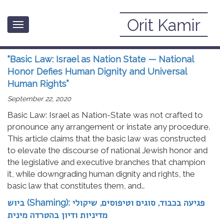
Orit Kamir
Toggle
Law
navigation
“Basic Law: Israel as Nation State — National
Honor Defies Human Dignity and Universal
Human Rights”
September 22, 2020
Basic Law: Israel as Nation-State was not crafted to
pronounce any arrangement or instate any procedure.
This article claims that the basic law was constructed
to elevate the discourse of national Jewish honor and
the legislative and executive branches that champion
it, while downgrading human dignity and rights, the
basic law that constitutes them, and
…
ביוש (Shaming): פגיעה בכבוד, סוגים וטיפוסים, שיקולי
מדיניות ודיון בהטרדה מינית