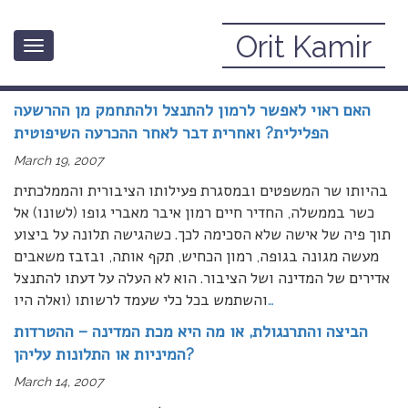
Orit Kamir
Toggle
March, 2007
navigation
האם ראוי לאפשר לרמון להתנצל ולהתחמק מן ההרשעה
הפלילית? ואחרית דבר לאחר ההכרעה השיפוטית
March 19, 2007
בהיותו שר המשפטים ובמסגרת פעילותו הציבורית והממלכתית
כשר בממשלה, החדיר חיים רמון איבר מאברי גופו (לשונו) אל
תוך פיה של אישה שלא הסכימה לכך. כשהגישה תלונה על ביצוע
מעשה מגונה בגופה, רמון הכחיש, תקף אותה, ובזבז משאבים
אדירים של המדינה ושל הציבור. הוא לא העלה על דעתו להתנצל
…
והשתמש בכל כלי שעמד לרשותו (ואלה היו
הביצה והתרנגולת, או מה היא מכת המדינה – ההטרדות
המיניות או התלונות עליהן?
March 14, 2007