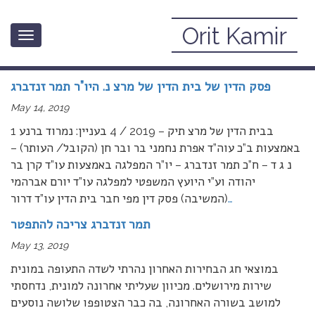
Orit Kamir
Toggle
May, 2019
navigation
פסק הדין של בית הדין של מרצ נ. היו”ר תמר זנדברג
May 14, 2019
1 בבית הדין של מרצ תיק – 2019 / 4 בעניין: נמרוד ברנע
באמצעות ב”כ עוה”ד אפרת נחמני בר ובר חן (הקובל/ העותר) –
נ ג ד – ח”כ תמר זנדברג – יו”ר המפלגה באמצעות עו”ד קרן בר
יהודה וע”י היועץ המשפטי למפלגה עו”ד יורם אברהמי
…
(המשיבה) פסק דין מפי חבר בית הדין עו”ד דרור
תמר זנדברג צריכה להתפטר
May 13, 2019
במוצאי חג הבחירות האחרון נהרתי לשדה התעופה במונית
שירות מירושלים. מכיוון שעליתי אחרונה למונית, נדחסתי
למושב בשורה האחרונה, בה כבר הצטופפו שלושה נוסעים