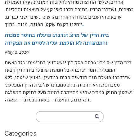
אחרים. שלטי החוצות מחוץ לחלונות המונית זעקו תעמולת
בחירות, ושדרני הרדיו בתוכה חזרו לאין קץ על תוצאות ותחזיות.
ארבעת היושבים בשורה האחרונה, שתי נשים ושני גברים,
…
ייחלנו לקצת שקט, הפוגה, מנוח. בתוך
בית הדין של מרצ: זנדברג פועלת בחוסר סמכות
והתנהגותה לא הולמת. עליה לסיים את תפקידה.
May 2, 2019
בית הדין של מרצ פרסם פסק דין יוצא דופן בחריפותו נגד ראשת
המפלגה, תמר זנדברג. כל חמשת שופטי בית הדין קבעו
שזנדברג פועלת מזה חודשים רבים ביודעין, באופן שיטתי, ללא
סמכות; שהיא חותרת תחת סמכותו של בית הדין המפלגתי
ושלטון החוק במרצ; שהיא מתיימרת להיות מעל לחוקת המפלגה
…
ותקנונה, וטוענת – בטעות כמובן – שאלה
Categories