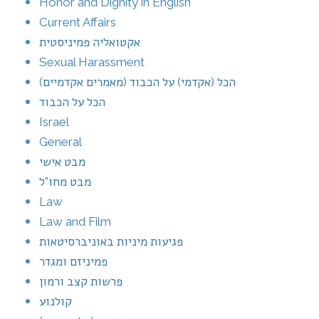
Honor and Dignity in English
Current Affairs
אקטואליה פמיניסטית
Sexual Harassment
הכל (אקדמי) על הכבוד (מאמרים אקדמיים)
הכל על הכבוד
Israel
General
מבט אישי
מבט מחו"ל
Law
Law and Film
פגיעות מיניות באוניברסיטאות
פמיניזם ומגדר
פרשות קצב ורמון
קולנוע