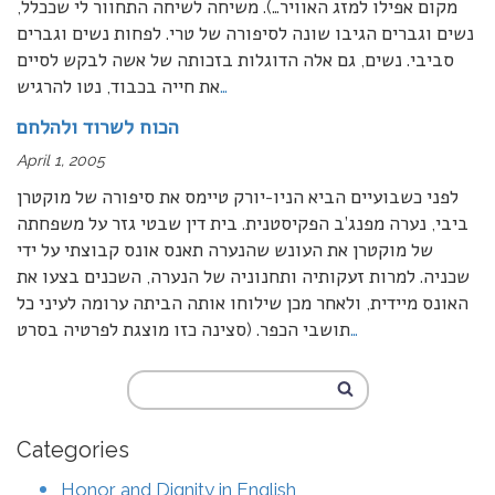
מקום אפילו למזג האוויר…). משיחה לשיחה התחוור לי שככלל,
נשים וגברים הגיבו שונה לסיפורה של טרי. לפחות נשים וגברים
סביבי. נשים, גם אלה הדוגלות בזכותה של אשה לבקש לסיים
…
את חייה בכבוד, נטו להרגיש
הכוח לשרוד ולהלחם
April 1, 2005
לפני כשבועיים הביא הניו-יורק טיימס את סיפורה של מוקטרן
ביבי, נערה מפנג’ב הפקיסטנית. בית דין שבטי גזר על משפחתה
של מוקטרן את העונש שהנערה תאנס אונס קבוצתי על ידי
שכניה. למרות זעקותיה ותחנוניה של הנערה, השכנים בצעו את
האונס מיידית, ולאחר מכן שילוחו אותה הביתה ערומה לעיני כל
…
תושבי הכפר. (סצינה כזו מוצגת לפרטיה בסרט
Categories
Honor and Dignity in English