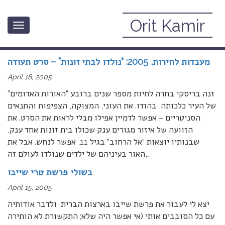
Orit Kamir
Toggle
April, 2005
navigation
מעבדות לחירות, 2005: “נולדו לבתי זונות” – סרט תעודה
April 18, 2005
זנה בריסקי בחרה לחיות מספר שנים ברובע “האורות האדומים”
של העיר כלכותה, בהודו. את העוני, המצוקה, הצפיפות והתנאים
הסניטריים – אפשר לדמיין אפילו מבלי לראות את הסרט. את
הזוועה של איזור מגורים ענק שכולו בית זונות אחד ענק,
שבנותיו יוצאות “אל הרחוב” בגיל 11, אפשר לנחש. אבל את
…
האור בעיניהם של ילדים שנולדו לעולם זה,
בשולי פרשת טרי שייבו
April 15, 2005
יצא לי לעבור את פרשת שייבו בארצות הברית, ולדבר אודותיה
עם כל הסובבים אותי (אי אפשר היה שלא; התקשורת לא הותירה