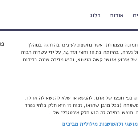
ם
אודות
בלוג
על ערכים, על סקס לגיטימי ובלתי לגיטימי ועל מה
פו
תמונה מצמררת, אשר נחשפת לעינינו בהדרגה במהלך
השבועות החולפים, של ניצול מיני המוני ומתמשך של נערה, בהיותה בת 12 וחצי ועד 14, על ידי עשרות רבות
של אירוע אנושי קשה מנשוא, והיא מדירה שינה בלילות.
ג כפי חפצו של אדם, להנשא או שלא להנשא לה או לו,
משפחה (בכל מובן שהוא), זכות זו היא חלק בלתי נפרד
…
מושגי ולהטוטנות מילולית מביכים