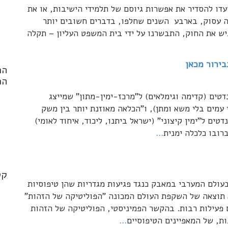
קנות מכוחו, שנועדו להסדיר את אפשרות גיוסם של תלמידי הישיבות, או את
יה עסוק, בארבע השנים שחלפו, בדברים חשובים יותר
ניש את החוק, התבשרנו על ידי בית המשפט העליון – תקלה
ירור מכאן
הר
הפ
 לקלפי והיום אנחנו יודעים ויודעות שיש 35 מנדטים (קדימה וגימלאים) ל"מרכז-ימין-מתון" שמייצג
עמים בלי משא ומתן), ו"הכלאה מאוזנת יותר בין משק
ליסטי ומדינת רווחה" במישור הכלכלי. יש 32 מנדטים ל"ימין קיצוני" (ישראל ביתנו, ליכוד, איחוד לאומי)
ברובו כלכלה ימנית
…
nd
.*
קט
ולם המערבי במאבק כנגד פגיעות מגדריות שהן טיפוסיות
א תוצאה של השקפת העולם המכונה "הפוליטיקה של הזהות"
ם בקרב נשים פעילות רבות. בהקשר הפמיניסטי, הפוליטיקה של הזהות
ת, של המאפיינים הטיפוסיים
…