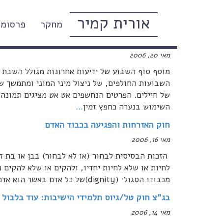
אורית קמיר
מחקר
פרסומי
בעקבות פרשת האונס בבסיס חיל האוויר בנבטים: 
שביניהם
מאי 20, 2006
מוסף סוף השבוע של ידיעות אחרונות מגולל השבת 
של חיילים. הפרטים הנחשפים אט אט מציגים תמונה 
השימוש בנערה כחפץ זמין
…
חוק האזרחות והפגיעה בכבוד האדם
מאי 16, 2006
הזכות הבסיסית לבחור (או לא לבחור) בבן או בת זו
לחיות או שלא לחיות יחדיו, ולהקים או שלא להקים 
מכבודו הסגולי (dignity)של כל אדם באשר הוא אדם. חופש בחירה זה הוא חלק אינטגרלי של
בג"צ חוק טל/גיוס תלמידי הישיבות: עוד בלבול 
מאי 14, 2006