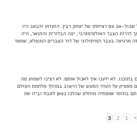
שכול-אב עם רציחתו של יצחק רבין. הזעזוע והכאב היו
ך להיות הצבר האולטימטיבי, יפה הבלורית והתואר, היה
זה מרגיעה בעבר המיתולוגי של דור הצברים המופלא, שמאז
בתוכנו. לא ידענו איך לאכול אותם. לא רצינו לשמוע מה
ים מספיק על העדר המעש של הישוב במהלך מלחמת העולם
תם בחוסר אמפתיה מוחלט שהלכו כצאן לטבח וביזו את
3
2
1
>