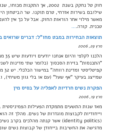
חוק טל נחקק בשנת 2002, אך הת
שילובם בשירות אזרחי, טרם תוקנו. שר הביטחון ה
מאשר מילוי אחר הוראות החוק. אבל על כך אין להע
טכנית. קורה.
…
תוצאות הבחירות במבט מחו"ל: דברים שרואים בב
מרץ 29, 2006
הלכנו
"התכנסות" בזירת הסכסוך (כלומר שתי מדינות לשני 
קפיט
שמייצג בעיקר "אף שעל" (עם או בלי גוון משיחי), ו
הפקרת נשים חרדיות לאפליה על בסיס מין
מרץ 19, 2006
מאז שנות התשעים מתמקדת הפעילות הפמיניסטית בע
וייחודיות לקבוצות מוגדרות של נשים. מהלך זה הו
(identity politics) אשר קנתה מהלכי
מדגישה את החשיבות בייחודן של קבוצות נשים שונו