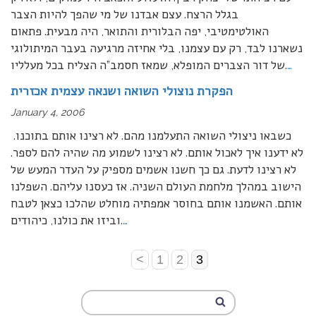
בגלל הרצח. עצם אבדנו של מי שהפך להיות הצבר
האולטימטיבי, יפה הבלורית והתואר, היה מבעית. פתאום
נשארנו לבד, רק עם עצמנו, בלי אחיזה מרגיעה בעבר המיתולוגי
…
של דור הצברים המופלא, שמאז חסמב”ה הצליח בכל מעלליו.
הפקרת נוצולי השואה ושנאה עצמית אכזרית
January 4, 2006
כשבאו ניצולי השואה התעלמנו מהם. לא רצינו אותם בתוכנו.
לא ידענו איך לאכול אותם. לא רצינו לשמוע מה שהיה להם לספר.
לא רצינו לדעת. גם כך חשנו אשמים מספיק על העדר המעש של
הישוב במהלך מלחמת העולם השניה. אז כעסנו עליהם. השפלנו
אותם. האשמנו אותם בחוסר אמפתיה מוחלט שהלכו כצאן לטבח
…
וביזו את כולנו, כיהודים.
<
1
2
3