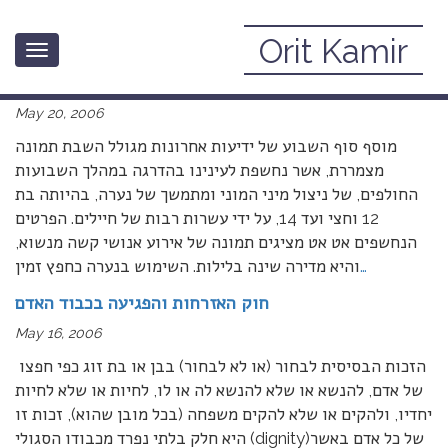
Orit Kamir
Toggle
בעקבות פרשת האונס בבסיס חיל האוויר בנבטים: על
navigation
ערכים, על סקס לגיטימי ובלתי לגיטימי ועל מה שביניהם
May 20, 2006
מוסף סוף השבוע של ידיעות אחרונות מגולל השבת תמונה
מצמררת, אשר נחשפת לעינינו בהדרגה במהלך השבועות
החולפים, של ניצול מיני המוני ומתמשך של נערה, בהיותה בת
12 וחצי ועד 14, על ידי עשרות רבות של חיילים. הפרטים
הנחשפים אט אט מציגים תמונה של אירוע אנושי קשה מנשוא,
…
והיא מדירה שינה בלילות. השימוש בנערה כחפץ זמין
חוק האזרחות והפגיעה בכבוד האדם
May 16, 2006
הזכות הבסיסית לבחור (או לא לבחור) בבן או בת זוג כפי חפצו
של אדם, להנשא או שלא להנשא לה או לו, לחיות או שלא לחיות
יחדיו, ולהקים או שלא להקים משפחה (בכל מובן שהוא), זכות זו
היא חלק בלתי נפרד מכבודו הסגולי (dignity)של כל אדם באשר