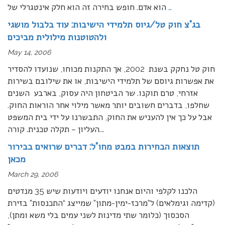
…
הוא אדם. חופש בחירה זה הוא חלק אינטגרלי של
בג”צ חוק טל/גיוס תלמידי הישיבות: עוד בלבול מושגי
ולהטוטנות מילולית מביכים
May 14, 2006
חוק טל נחקק בשנת 2002, אך התקנות מכוחו, שנועדו להסדיר
את אפשרות גיוסם של תלמידי הישיבות, או את שילובם בשירות
אזרחי, טרם תוקנו. שר הביטחון היה עסוק, בארבע השנים
שחלפו, בדברים חשובים יותר מאשר מילוי אחר הוראות החוק.
אבל על כך אין להעניש את החוק, התבשרנו על ידי בית המשפט
…
העליון – תקלה טכנית. קורה.
תוצאות הבחירות במבט מחו”ל: דברים שרואים בבירור
מכאן
March 29, 2006
הלכנו לקלפי והיום אנחנו יודעים ויודעות שיש 35 מנדטים
(קדימה וגימלאים) ל”מרכז-ימין-מתון” שמייצג “התכנסות” בזירת
הסכסוך (כלומר שתי מדינות לשני עמים בלי משא ומתן),