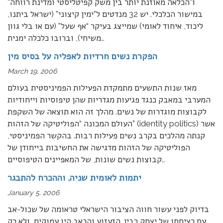
ו”הכלאה מאוזנת יותר בין משק קפיטליסטי ומדינת רווחה”
במישור הכלכלי. יש 32 מנדטים ל”ימין קיצוני” (ישראל ביתנו,
ליכוד, איחוד לאומי) שמייצג בעיקר “אף שעל” (עם או בלי גוון
…
משיחי), וברובו כלכלה ימנית
הפקרת נשים חרדיות לאפליה על בסיס מין
March 19, 2006
מאז שנות התשעים מתמקדת הפעילות הפמיניסטית בעולם
המערבי במאבק כנגד פגיעות מגדריות שהן טיפוסיות וייחודיות
לקבוצות מוגדרות של נשים. מהלך זה הוא תוצאה של השקפת
העולם המכונה “הפוליטיקה של הזהות” (identity politics) אשר
קנתה מהלכים בקרב נשים פעילות רבות. בהקשר הפמיניסטי,
הפוליטיקה של הזהות מדגישה את החשיבות בייחודן של
…
קבוצות נשים שונות, של המאפיינים הטיפוסיים
יתמות לאומית שניה, וההכרח להתבגר
January 5, 2006
בדיוק לפני עשור חווה הציבור הישראלי טראומה של שכול-אב
עם רציחתו של יצחק רבין. הזעזוע והכאב היו עמוקים, ולא רק