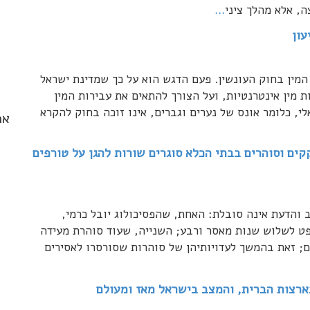
, אלא מהלך ציני
…
עון
המין בחוק העונשין. פעם הדגש הוא על כך שמדינת ישראל
 מין אינטרנטיות, ועל הצורך להתאים את עבירות המין
 אנאלי, כלומר אונס של נערים וגברים, אינו זוכה בחוק להקרא
אר
ים וסוהרים בבתי הכלא סוגרים שורות להגן על טורפים
והדעת אינה סובלת: האחת, שהפסיכולוג יובל כרמי,
פט לשלוש שנות מאסר ורבע; השנייה, שעוד סוהרת מעידה
ים; זאת בהמשך לעדויותיהן של סוהרות שסורסרו לאסירים
רצות הברית, והמצב בישראל מאז ומעולם