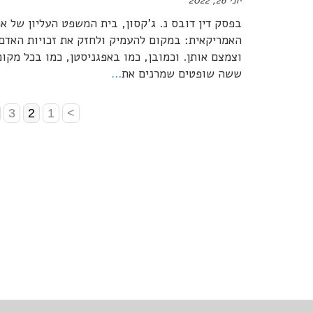
יוני 26, 2022
בפסק דין דובס נ. ג'קסון, בית המשפט העליון של 
האמריקאית: במקום להעמיק ולחזק את זכויות האדם,
וצמצם אותן. וכמובן, כמו באפגניסטן, כמו בכל מקום
ששה שופטים שמרנים את
…
3
2
1
>