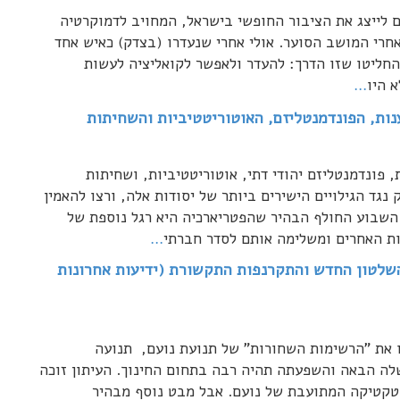
 לייצג את הציבור החופשי בישראל, המחויב לדמוקרטיה
אחרי המושב הסוער. אולי אחרי שנעדרו (בצדק) כאיש אחד
החליטו שזו הדרך: להעדר ולאפשר לקואליציה לעשות
 היו
…
ות, הפונדמנטליזם, האוטוריטטיביות והשחיתות
פונדמנטליזם יהודי דתי, אוטוריטטיביות, ושחיתות
גד הגילויים הישירים ביותר של יסודות אלה, ורצו להאמין
ך השבוע החולף הבהיר שהפטריארכיה היא רגל נוספת של
ת האחרים ומשלימה אותם לסדר חברתי
…
שלטון החדש והתקרנפות התקשורת (ידיעות אחרונות
 את "הרשימות השחורות" של תנועת נועם, תנועה
ה הבאה והשפעתה תהיה רבה בתחום החינוך. העיתון זוכה
טקטיקה המתועבת של נועם. אבל מבט נוסף מבהיר