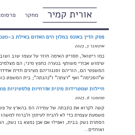
אורית קמיר
מחקר
פרסומי
אקטואליה פמיניסטית (בלוג)
פסק הדין באונס במלון הים האדום באילת ב-2020
אוקטובר 3, 2023
כמו ריטואל, תסריט האימה חוזר על עצמו שוב ושוב: 
שימוש אכזרי משותף בנערה כחפץ מיני; הם מצלמים
המשפטי הם, הוריהם וסנגוריהם מציגים חזית אחידה
ש"הסכימה" ואף "רצתה" ו"נהנתה"; בית המשפט כו
חיילות שמטרידות מינית אזרחיות פלסטיניות פו
ספטמבר 6, 2023
קשה לקרוא את כתבתה של עמירה הס בהארץ על פשיט
משמעת עצמית כדי לא להניח לעיתון ולברוח למשהו 
הסתרת נשק בבית, ואפילו אם אכן נמצא בו נשק, ההת
ואוחזים
…