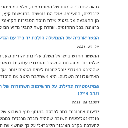
נראה שחברי הכנסת של האופוזיציה, אלא המתיימרים
ליברלית, התעייפו. אולי הם נופשים בחופשות קיץ, 
מן ההצבעה על ביטול עילת חוסר הסבירות הקיצוני 
כרצונה בכל התחומים. אחרת קשה להבין מדוע הם לא
הפטריארכיה של הממשלה הולכת יד ביד עם הגזענ
יולי 23, 2023
המשטר החדש בישראל משלב עליונות יהודית גזענית, 
שלטונית. מתנגדות המשטר ומתנגדיו עסוקים במאבק נ
שההיבט המגדרי יוכל לחכות לימים רגועים יותר. א
האידאולוגיה השלטת. היא משתלבת היטב עם היסודו
פמיניסטיות תחילה: על הרשימות השחורות של ה
ונדב אייל)
דצמבר 25, 2022
ידיעות אחרונות בחר לפרסם במוסף סוף השבוע שלו
פונדמנטליסטית חשוכה שתהיה חברה מרכזית בממשל
להערכה בקרב הציבור הליבראלי על כך שחשף את ה