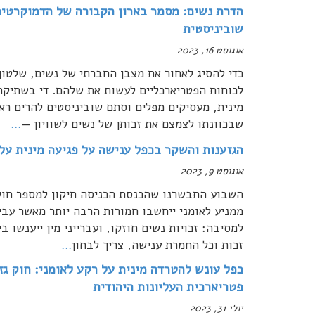
הדרת נשים: מסמר בארון הקבורה של הדמוקרטיה
שוביניסטית
אוגוסט 16, 2023
כדי להסיג לאחור את מצבן החברתי של נשים, שלטון 
לכוחות הפטריארכליים לעשות את שלהם. די בשתיקתו 
מינית, מעסיקים מפלים וסתם שוביניסטים להרים רא
שבכוונתו לצמצם את זכותן של נשים לשוויון —
…
הגזענות והשקר בכפל ענישה על פגיעה מינית על
אוגוסט 9, 2023
השבוע התבשרנו שהכנסת הכניסה תיקון למספר חוקים
ממניע לאומני ייחשבו חמורות הרבה יותר מאשר עבירו
למסיבה: זכויות נשים חוזקו, ועברייני מין ייענשו ב
זכות וכל החמרת ענישה, צריך לבחון
…
כפל עונש להטרדה מינית על רקע לאומני: חוק ג
פטריארכית העליונות היהודית
יולי 31, 2023