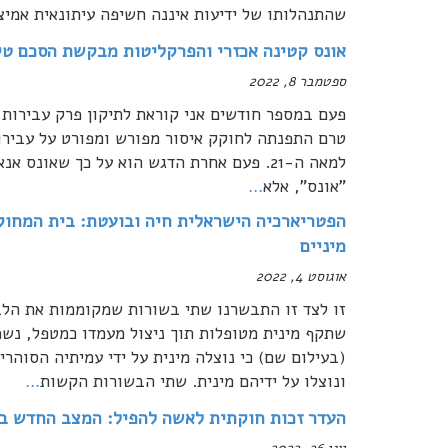
שהתנהלותו של ידיעות איננה חשיפה עיתונאית אמיצה
אונס קטינה אכזרי והפרקליטות מבקשת הסכם טי
ספטמבר 8, 2022
פעם במספר חודשים אני קוראת לתיקון פרק עבירות 
טרם התפנתה לחוקק איסור מפורש ומפורט על עבירות
למאה ה-21. פעם אחרת הדגש הוא על כך שאונס
"אונס", אלא
…
הפטריארכיה הישראלית חיה ובועטת: בית המחוקק
מיניים
אוגוסט 4, 2022
זו לצד זו התבשרנו שתי בשורות שמקוממות את הלב 
שתקף מינית מטופלות תוך ניצול מעמדו כמטפל, נש
(בעילום שם) כי נוצלה מינית על ידי עמיתיה הסוהר
ונוצלו על ידיהם מינית. שתי הבשורות הקשות
…
העדר זכות חוקתית לאשה להפיל: המצב החדש בא