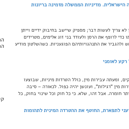
 הישראלית. מדיניות הממשלה מזמינה בריונות
לא צריך לעשות דבר; מספיק שיישב בחיבוק ידיים וייתן
כדי לרופף את הרסן ולעודד בני זוג אלימים, מטרידים
הר
ש ולהגביר את התנהגויותיהם הפוגעניות. כשהשלטון מודיע
הפ
 רקע לאומני
nd
, ומעתה עבירות מין, כולל הטרדות מיניות, שבוצעו
.*
ת מין "רגילות", ועונשן יהיה כפול. לכאורה – סיבה
יתר חומרה. אבל זהו, שלא. כי כל חוק וכל שינוי בחוק, כל
קט
זעני לתפארת, החוטף את ההטרדה המינית לתהומות