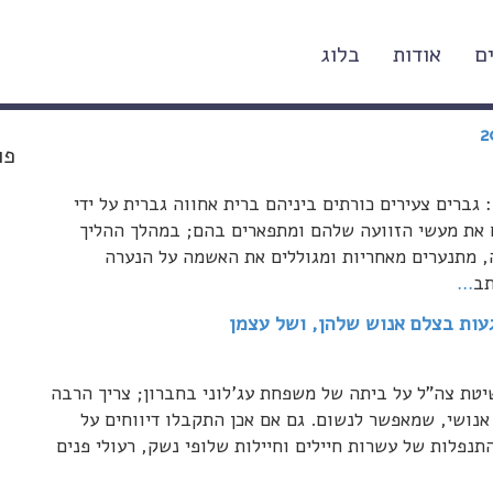
ם
אודות
בלוג
פו
גברים צעירים כורתים ביניהם ברית אחווה גברית על ידי
 את מעשי הזוועה שלהם ומתפארים בהם; במהלך ההליך
, מתנערים מאחריות ומגוללים את האשמה על הנערה
תב
…
געות בצלם אנוש שלהן, ושל עצמן
ת צה"ל על ביתה של משפחת עג'לוני בחברון; צריך הרבה
אנושי, שמאפשר לנשום. גם אם אכן התקבלו דיווחים על
נפלות של עשרות חיילים וחיילות שלופי נשק, רעולי פנים