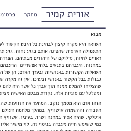
אורית קמיר
מחקר
פרסומי
הזהו אדם, פרימו לוי: ניתוח במ
מבוא
השואה היא מקרה קיצון לבחינת כל היבט הקשור לער
התעמולה הארסית שהציגה אותם כגזע נחות, גזע תת-
ראויים לחיות; סילוקם של היהודים מבתיהם, הפרד
במחנות, העבדתם בתנאים בלתי אפשריים, הרעבתם, 
השאלות הקשורות באנושיות ובערך האדם; הן של הקר
גבולות בכל הקשור באנושי ובערכו. אין זה מקרה שח
שהצליחו להמלט ממנה תוך אבדן כל אשר היה להם (כמ
ומטלטל עם סוגיות אלה. נקודת מבטם האישית מציעה
הזהו אדם
הוא מסמך נוקב, המתעד את הזוועות שהנאצ
העבודה וההשמדה אושוויץ, במהלך מלחמת העולם השנ
איטלקי, שהיה אסיר במחנה ושרד. בעיניו, אשוויץ 
כמי ששימש חיית מעבדה בניסוי זה, לוי מישיר אליו