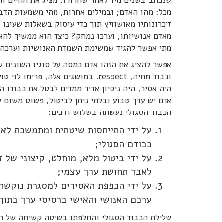
שנכתב בשנים מיד לאחר שחרורו, מציג את החיים וה
מכל: מהו האדם; ובמילים אחרות, מהי משמעות הדבר 
זיכרונותיו מאושוויץ תוך כדי עיסוק בשאלות שעינו 
מאדם אנושיותו, וערכו נמחק? כיצד הוא ממשיך להא
מתי אפשר להגיד שמשימת השמדת האנושיות וערכה ה
וכבוד מחיה, respect. במושגים אלה,
היה אסיר, היה ניסיון אדיר ממדים לבטל את כבודו
אדם יש ערך טבוע ובלתי ניתן לביטול, פשוט משום 
הכבוד הסגולי נעשתה בשלוש דרכים:
על ידי התייחסות שיטתית ומתמשכת לאס
כבודם הסגולי;
על ידי ביטול מלא, מוחלט, קיצוני של 
לאבד תחושת ערך עצמי;
על ידי הכפפת האסירים למסגרת נוקשה 
ערכם האנושי והאישי ברסיסי ערך בתו
שלילת הכבוד הסגולי והחלפתו בשיטה קשיחה של הד