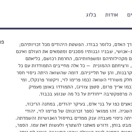
ם
אודות
בלוג
ושגי הכבוד
פו
ך האדם, כלומר כבודו. הפשטת היהודים מכל זכויותיהם;
אנושי, שבניו ובנותיו מסכנים ומטמאים את העולם ואינם
תם מקהילותיהם ומשפחותיהם, החרמת רכושם, כליאתם
ורציחתם ההמונית — כל אלה מחייבים התמודדות עם כל
בנות, והן של תלייניהם. דומה שהשואה היתה ניסוי חסר
לק משורדי השואה (כמו פרימו לוי, ויקטור פרנקל), ומי
ו אריך פרום, סטפן צוויג), התמודדו באופן מעמיק
 פרספקטיבה ייחודית על כל מה שנוגע בכבוד.
ים כפו על בני אדם, בעיקר יהודים, במחנה הריכוז,
יה. זהו ממואר (ספר זכרונות) של פרימו לוי, יהודי
היתה ניסוי מעבדה ענק ממדים בחיסול האנושיות והשמדתה.
 מבט בוחן, ודורש מאתנו להצטרף ולעשות זאת עמו. הספר,