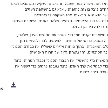
היא היתה מטרה בפני עצמה, והנאצים השקיעו משאבים רבים
ודים (ובקבוצות נוספות), אלא גם בהשקפת העולם
ר הוא הוא. הנאצים זיהו השקפה זו כיהודית
 הדרת-הכבוד הלאומית-הגזעית שלהם כארים. השקפת העולם
נו להעביר מן העולם.
עו משאבים יקרים מפז כדי לשמר את תחושת הערך שלהם,
יה מאבק הרואי של פרטים – לפעמים לבד ולפעמים תוך
ב המאפליה, בתוך כוחות אדירים ששללו את כבודם הסגולי
 הסיכויים. זהו ניצחון גדול של הרוח האנושית.
נאצית כדי להשמיד את הכבוד הסגולי וכבוד המחיה; כיצד
די לבטל את ערך האדם; כיצד נאבקו פרטים כדי לשמר את
 אלה ביתר פירוט.
אר