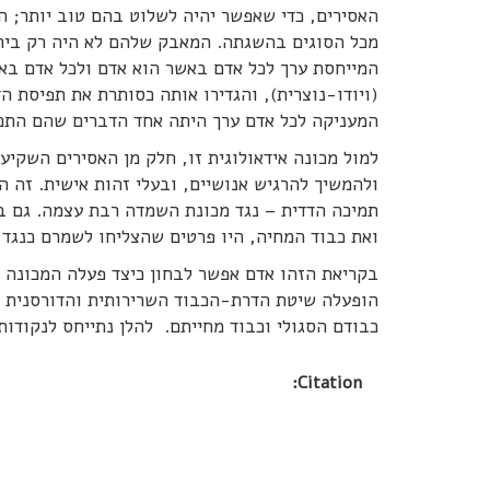
האסירים, כדי שאפשר יהיה לשלוט בהם טוב יותר; 
מכל הסוגים בהשגתה. המאבק שלהם לא היה רק ביה
המייחסת ערך לכל אדם באשר הוא אדם ולכל אדם באש
(ויודו-נוצרית), והגדירו אותה כסותרת את תפיסת
המעניקה לכל אדם ערך היתה אחד הדברים שהם התכוו
למול מכונה אידאולוגית זו, חלק מן האסירים השקי
ולהמשיך להרגיש אנושיים, ובעלי זהות אישית. זה ה
תמיכה הדדית – נגד מכונת השמדה רבת עצמה. גם בל
ואת כבוד המחיה, היו פרטים שהצליחו לשמרם כנגד כל
בקריאת הזהו אדם אפשר לבחון כיצד פעלה המכונה ה
הופעלה שיטת הדרת-הכבוד השרירותית והדורסנית כ
כבודם הסגולי וכבוד מחייתם. להלן נתייחס לנקודות
Citation: