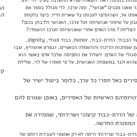
מוות במחנה לאור השאלה שהיא החשובה בעיני לוי יותר
הר
שאנו מכנים "אנושי", ומה ערכו. לוי מגולל בספר את
הב
אותו אז, ושהוסיפו לענותו כל שארית חייו: כיצד נלקחת
בק על שימור אנושיותו ועל ערכו, האנושי ולדבוק בהם?
צליחה? מהו האדם אחרי שאנושיותו וערכו הושמדו?
אפשר להציג את הזהו אדם כמסה על סוגיו השונים של הכבוד: הדרת-כבוד, honor, כבוד סגולי, dignity,
 פרימו לוי טוען שמחנות הריכוז וההשמדה הנאציים, ובפרט אושוויץ, שבו
.*
 הסגולי של האדם: לשלול את התפיסה שלכל אדם באשר הוא
שהוא חבר במשפחה האנושית. על פי תאורו של לוי, שלילת
קט
ירים כאל חסרי כל ערך, כלומר ביטול ישיר של
זהויותיהם האישיות של האסירים, באופן שגורם להם
של הדרת-כבוד קיצוני ושרירותי, שממירה את
ך המסגרת החדשה.
רת-כבוד שרירותי היתה לא רק אמצעי לשבירת רוחם של