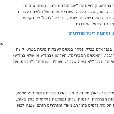
 כחודש. קוראים לה "שביתת המורים", משתי סיבות:
 בהוראה, שלפי כלליה השוביניסטיים של הלשון העברית
פרם הבטל בשישים; שנית, כדי לא "לזלת" את מקצוע
דינת ישראל המודרנית
…
 ומחנות ריכוז מודרניים
אר
 בבני אדם בכלל, וסחר בנשים לעבדות מינית בפרט. קשה
ובנו, "האנשים הסבירים", העדיפו (במודע או שלא במודע)
ות", ולכן "לא בעיה שלנו", ואפילו "אשמות" ("הכניסו את
פרשת מעלליו המיניים של משה קצב (לשעבר נשיא מדינת ישראל) מלווה אותנו באינטנסיביות מאז קיץ 2006,
ת חברתיות, יוזמות שלום ומפלגות פוליטיות כולן באות,
הסערה נדמים כזמן רב מאוד ומותירים חותם שפניו לכאן