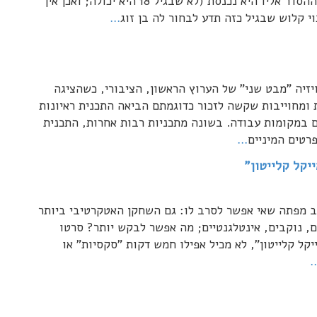
שנערה בת 17 אינה יכולה באמת להבין את משמעות ההסדר אליו היא נכנסת (לא שבגיל 18 היא יכולה; ואכן אין
…
יזיה "מבט שני" של הערוץ הראשון, הציבורי, כשהציגה
ות ומחוייבות שקשה לזכור כדוגמתם הביאה התכנית ראיונות
ם במקומות עבודה. בשונה מתכניות רבות אחרות, התכנית
רטים המיניים
…
וב מפתה שאי אפשר לסרב לו: גם השחקן האטקרטיבי ביותר
ם, נוקבים, אינטלגנטיים; מה אפשר לבקש יותר? סרטו
ל קלייטון", לא מכיל אפילו חמש דקות "סקסיות" או