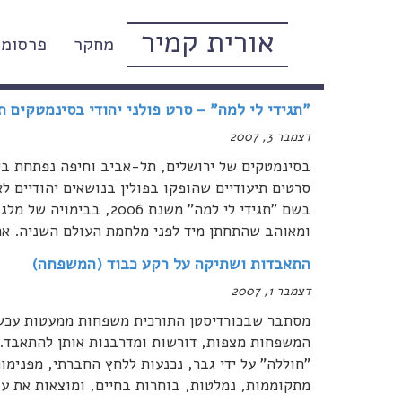
אורית קמיר
מחקר
פרסומי
כללי
"תגידי לי למה" – סרט פולני יהודי בסינמטקים 
דצמבר 3, 2007
סרטים תיעודיים שהופקו בפולין בנושאים יהודיים
בשם "תגידי לי למה" משנת 
ומאוהב שהתחתן מיד לפני מלחמת העולם השניה. אח
התאבדות ושתיקה על רקע כבוד (המשפחה)
דצמבר 1, 2007
מסתבר שבכורדיסטן התורכית משפחות ממעטות עכשי
המשפחות מצפות, דורשות ומדרבנות אותן להתאבד. ו
"חוללה" על ידי גבר, נכנעות ללחץ החברתי, מפנימו
מתקוממות, נמלטות, בוחרות בחיים, ומוצאות את עצמ