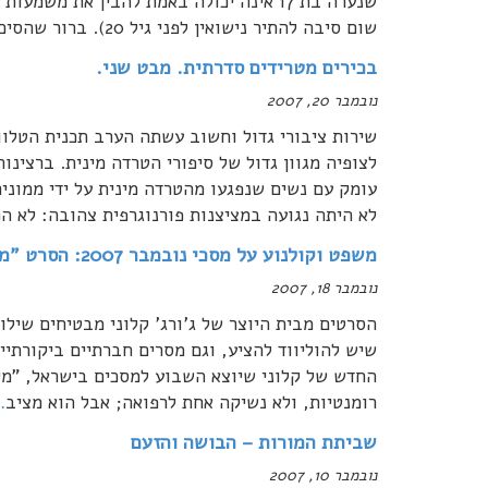
שום סיבה להתיר נישואין לפני גיל 20). ברור שהסיכוי קלוש שבגיל כזה תדע לבחור לה בן זוג
בכירים מטרידים סדרתית. מבט שני.
נובמבר 20, 2007
שירות ציבורי גדול וחשוב עשתה הערב תכנית הטלוו
לצופיה מגוון גדול של סיפורי הטרדה מינית. ברצינ
עומק עם נשים שנפגעו מהטרדה מינית על ידי ממוני
לא היתה נגועה במציצנות פורנוגרפית צהובה: לא הפ
משפט וקולנוע על מסכי נובמבר 2007: הסרט "מייקל קלייטון"
נובמבר 18, 2007
הסרטים מבית היוצר של ג'ורג' קלוני מבטיחים שיל
שיש להוליווד להציע, וגם מסרים חברתיים ביקורתיי
החדש של קלוני שיוצא השבוע למסכים בישראל, "מייק
רומנטיות, ולא נשיקה אחת לרפואה; אבל הוא מציב
…
שביתת המורות – הבושה והזעם
נובמבר 10, 2007