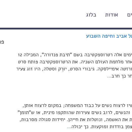
ם
אודות
בלוג
תל אביב וחיפה השבוע
פו
בסינמטקים של ירושלים, תל-אביב וחיפה נפתחת בימים אלה רטרוספקטיבה בשם "תיבת פנדורה", המכילה 12
 לאחר מלחמת העולם השניה. את הרטרוספקטיבה פותח סרט
2006, בבימויה של מלגורזטה אימיילסקה. גיבורי הסרט, יוּרֶק וסטלה, היו זוג צעיר
ר כך חרב
…
ו לרצוח נשים על כבוד המשפחה; במקום לרצוח אותן,
הנשים, לרוב נשים צעירות שהותקפו מינית, או ש"תומן"
ת את האשמה, ונוטלות את חייהן. יחידות סגולה מסרבות,
ן בודדות ומוקעות. כך יכולה
…