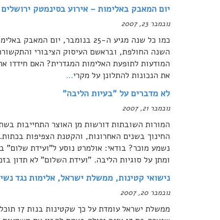
יום המאבק באלימות – אירוע בסינמטק ירושלים ב
נובמבר 23, 2007
כמו כל שנה מגיע ה-25 בנומבר, יום
השנה החולפת, ובראשם העיסוק הציבורי והתקשורתי
המודעות לתופעת האלימות המגדרית? האם חידדו את 
את הנכונות להתלונן על מקרי
…
לא מדברים על "בעיות הליבה"
נובמבר 21, 2007
המורות השובתות דורשות מן האוצר התחייבות בשתי
החינוך בשנים האחרונות, והקטנת הצפיפות בכתות. 
נשמע מוכר? בודאי: אולמרט נוסע ל"ועידת שלום" ב
ומתן על סוגיות הליבה. "ועידת השלום" לא תדון בזכ
נישואי קטינות, ממשלת ישראל, אלימות נגד נשי
נובמבר 20, 2007
ממשלת ישר