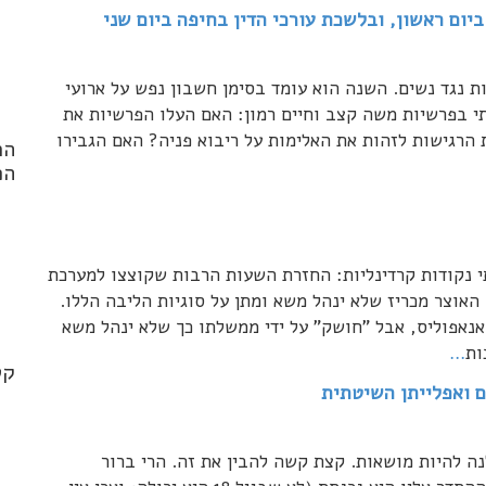
יום ראשון, ובלשכת עורכי הדין בחיפה ביום שני
 המאבק באלימות נגד נשים. השנה הוא עומד בסימן חשבון נפש על ארועי
 בפרשיות משה קצב וחיים רמון: האם העלו הפרשיות את
הרגישות לזהות את האלימות על ריבוא פניה? האם הגבירו
הר
הפ
 נקודות קרדינליות: החזרת השעות הרבות שקוצצו למערכת
nd
האוצר מכריז שלא ינהל משא ומתן על סוגיות הליבה הללו.
.*
אנאפוליס, אבל "חושק" על ידי ממשלתו כך שלא ינהל משא
ות
…
קט
ם ואפלייתן השיטתית
אל עומדת על כך שקטינות בנות 17 תוכלנה להיות מושאות. קצת קשה להבין את זה. הרי ברור