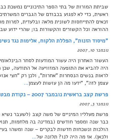
שביתת המורות של בתי הספר התיכוניים נמשכת כבר
ראשית, כדי לא לפגוע בכבודם של הגברים המשרתים
זכאים להתייחסות לשונית מלאה ובלעדית, למרות מס
ההוראה וכל הקשורים והקשורות בו; שהרי ידוע שבמ
"מיסוד הזנות", הפללת הלקוח, אלימות נגד נשים,
נובמבר 10, 2007
העשור האחרון היה עשור המודעות לסחר הבינלאומי
היה להביא את התופעה המזוויעה אל התודעה, שכן ר
לראות בנשים הנסחרות "אחרות", ולכן רק "חצי אנושי
עצמן לזה", "ידעו מה הן עושות לעצמן
…
פרשת קצב בראשית נובמבר 2007 – נקודת מבט
נובמבר 3, 2007
כבר שנה ומספר חודשים (במדינה בה מלחמות, תנועו
הולכות ונשכחות חדשות לבקרים – שנה ומשהו בעין 
ולכאן). אז מה היה לנו? תלונה של
…