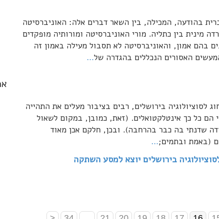
ית בהודעה, המכילה, בין השאר דברים אלה: האוניברסיטה
 מינית בין כתליה. מורי האוניברסיטה ומורותיה מופקדים
ים בהם אמון, והאוניברסיטה לא תסבול מעילה באמון זה
המעשים האסורים הנכללים בהגדרה של
…
אר
 לסוציולוגיה בירושלים, רבים בציבור מעלים את התהייה
 הם כל כך אינטלקטואלים. (זאת, כמובן, במקום לשאול
דה שדנתי בה כבר בהרחבה). ובכן, חלקם אכן מאוד
ם (באמת ובתמים;
…
לסוציולוגיה בירושלים יוצא למסע השתקה
<
34
…
21
20
19
18
17
16
1