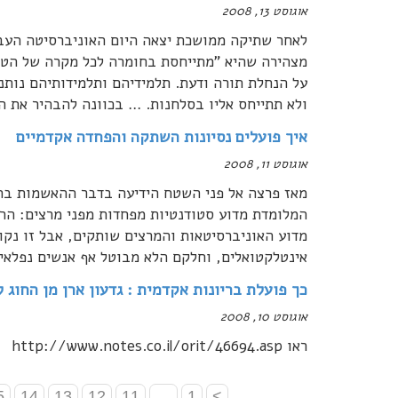
אוגוסט 13, 2008
לאחר שתיקה ממושכת יצאה היום האוניברסיטה העבר
מצהירה שהיא "מתייחסת בחומרה לכל מקרה של הטרדה
על הנחלת תורה ודעת. תלמידיהם ותלמידותיהם נותנ
ולא תתייחס אליו בסלחנות. … בכוונה להבהיר את 
איך פועלים נסיונות השתקה והפחדה אקדמיים
אוגוסט 11, 2008
מאז פרצה אל פני השטח הידיעה בדבר ההאשמות בחוג
המלומדת מדוע סטודנטיות מפחדות מפני מרצים: הרי
מדוע האוניברסיטאות והמרצים שותקים, אבל זו נקו
אינטלקטואלים, וחלקם הלא מבוטל אף אנשים נפלאי
כך פועלת בריונות אקדמית : גדעון ארן מן החוג 
אוגוסט 10, 2008
ראו http://www.notes.co.il/orit/46694.asp
5
14
13
12
11
…
1
>