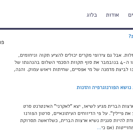
ם
אודות
בלוג
פו
זלות. אבל גם צירופי מקרים יכולים להציע תקוה וניחומים,
אם מבקשים אותם. לפני שלוש עשרה שנים הביא עמו ה-4 בנובמבר את סוף תקוות הסכמי השלום בהנהגתו של
ו לביצת מדמנה של מי אפסיים, שחיתות ויאוש עמוק. והנה,
נושא הפורנוגרפיה והזנות
צות הברית מגיע לשיאו, יצא "לאקרני" האינטרנט סרט
 פיילין". על פי הדיווחים העיתונאיים, סרטון הפורנו
דת להיות סגנית נשיא ארצות הברית, כשלראשה תסרוקת
מחוייטות (אם כי
…