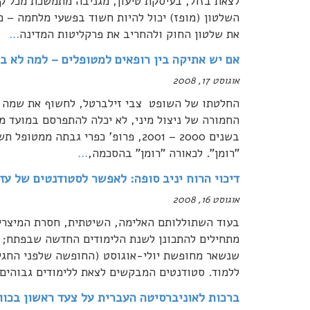
לצאת בזול, בעיסקת טיעון, מגניבה מתמשכת מכל 
השלטון (מופז) יכול להיות חשוד בפשעי מלחמה – מ
את שלטון החוק ולהחריב את פרקליטות המדינה
…
אם יש אתיקה בין רופאים למטופלים – למה לא בי
אוגוסט 17, 2008
החלטתו של השופט צבי זילברטל, לחשוף את שמה של 
החמורה של ניצול מיני, לא יכלה להתפרסם במועד מ
בשנים 2000 – 2001, פרופ' כפרי גבתה
"רומן". לכאורה "רומן" בהסכמה,
…
דיכוי הרוח יניב סופה: לאפשר לסטודנטים של עז
אוגוסט 16, 2008
בעוד השתוללותם האלימה, השיטתית, חסרת המיצרים
מתחילים להתכונן לשנת הלימודים החדשה שבפתח; בע
שנשאר מחופשת יולי-אוגוסט (החופשה שלפני החגים
ללמוד. סטודנטים המבקשים לצאת ללימודים גבוהים 
ברכות לאוניברסיטה העברית על צעד ראשון בכוון