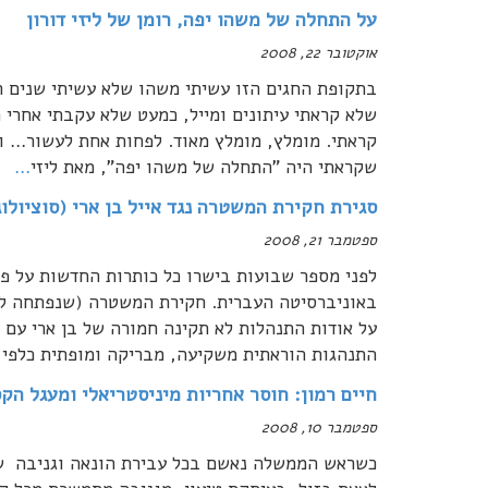
על התחלה של משהו יפה, רומן של ליזי דורון
אוקטובר 22, 2008
בתקופת החגים הזו עשיתי משהו שלא עשיתי שנים 
שלא קראתי עיתונים ומייל, כמעט שלא עקבתי אחרי ה
קראתי. מומלץ, מומלץ מאוד. לפחות אחת לעשור… 
שקראתי היה "התחלה של משהו יפה", מאת ליזי
…
סגירת חקירת המשטרה נגד אייל בן ארי (סוציולוג
ספטמבר 21, 2008
לפני מספר שבועות בישרו כל כותרות החדשות על פתי
באוניברסיטה העברית. חקירת המשטרה (שנפתחה לב
על אודות התנהלות לא תקינה חמורה של בן ארי עם ח
התנהגות הוראתית משקיעה, מבריקה ומופתית כלפי 
חיים רמון: חוסר אחריות מיניסטריאלי ומעגל ה
ספטמבר 10, 2008
כשראש הממשלה נאשם בכל עבירת הונאה וגניבה שי