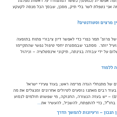
קופה אפשרית (כמעט); כששר המתמודד על ראשות מפלגת
ה אני נטפלת לשר בלי תיק, מסכן, שבסך הכל מנסה לקעקע
ן מרצים וסטודנטים?
פרופ' תמר כפרי כדי לאפשר דיון ציבורי פתוח בתופעה
ועיל יותר. מסתבר שבמסגרת יחסי טיפול נפשי שהתקיימו
 ממטופל תשלום על ידי עבודה בגינתה, תיקוני אינסטלציה – וניהול
ה ללמוד
 של מתנחלי הגדה מרימה ראש; בעוד צעירי ישראל
וד רבים מאתנו נוסעים לטיולים אחרונים ומנצלים את מה
) – יש בעזה הנצורה, החנוקה, מי שפשוט חולמים לנסוע
בחו"ל, כדי להתפתח, להשכיל, להעשיר את
…
 הנכון – ורעיונות להמשך הדרך