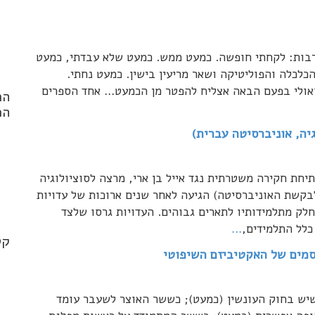
רבות: לקחתי חופשה. כמעט ממש. כמעט שלא עבדתי, כמעט
כלכלה והפוליטיקה ושאר מריעין בישין. כמעט נחתי.
ואולי בפעם הבאה אצליח להפטר מן הכמעט… אחד הספרים
הר
הפ
יה, אוניברסיטה עברית)
חת חקירה משטרתית נגד אייל בן ארי, מרצה לסוציולוגיה
nd
קשת האוניברסיטה) הגיעה לאחר שנים ארוכות של עדויות
.*
לק מתלמידותיו לתארים גבוהים. העדויות גרסו שלצד
כלל התלמידים,
…
קט
קסמים של האקטיביזם השיפוטי
ש בחוק העונשין (כמעט); כששר האוצר לשעבר עומד