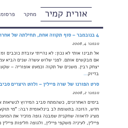
אורית קמיר
מחקר
פרסומי
כללי
4 בנובמבר – סוף תקווה אחת, תחילתה של אחרת?
נובמבר 4, 2008
אל תבינו אותי לא נכון: לא נהייתי עובדת כוכבים ומ
יצחק רבין. משנים של תקוה וכמעט אופוריה – שקענ
בדיוק
…
סרט הפורנו של שרה פיילין – ולהט היצרים סביב 
נובמבר 2, 2008
בימים האחרונים, כשהמתח סביב המירוץ לנשיאות אר
חדש, הזוכה בתשומת לב בינלאומית רבה: "מי תוקע את
מציג לראווה שחקנית שמבנה גופה מזכיר את המועמ
פיילין, לעיניה משקפי פיילין, ולגופה חליפות פיילין 