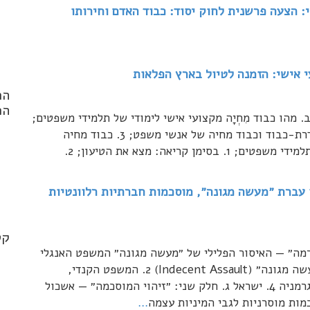
 הצעה פרשנית לחוק יסוד: כבוד האדם וחירותו
עי אישי: הזמנה לטיול בארץ הפלאות
הר
הפ
 כמה מילים אישיות. ב. מהו כבוד מִחְיָה מקצועי אישי לימודי של תלמידי משפטים;
1. כבוד מחְיָה לעומת הדרת-כבוד וכבוד סגולי; 2. הדרת-כבוד וכבוד מחיה של אנשי משפט; 3. כבוד מחיה
לימודי. ג. דרכים להרחבת כבוד המחיה הלימודי של תלמידי משפטים; 1. בסימן קריאה: מצא את הטיעון; 2.
nd
עברת ״מעשה מגונה״, מוסכמות חברתיות רלוונטיות
.*
קט
רמה״ — האיסור הפלילי של ״מעשה מגונה״ המשפט האנגלי
(1) עברת ״תקיפה״ (Assault) (2) עברת ״תקיפה/מעשה מגונה״ (Indecent Assault) 2. המשפט הקנדי,
האמריקני והסקוטי 3. שיטות משפט אחרות: צרפת וגרמניה 4. ישראל ג. חלק שני: ״זיהוי המוסכמה״ — אשכול
…