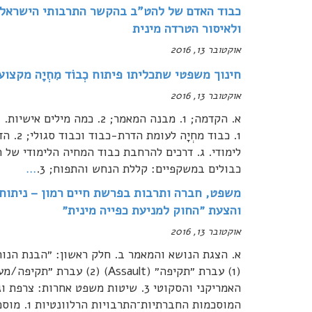
כבוד האדם של להט"ב בהקשר התרבותי הישראלי:
ולאיסור הטרדה מינית
אוקטובר 13, 2016
חינוך משפטי שתכליתו פיתוח כְבוֹד מִחְיָה מקצו
אוקטובר 13, 2016
א. הקדמה; 1. מבנה המאמר; 2.
כבולים במשקפיים: קללת הנחש והתפוח; 3.
…
משפט, חברה ותרבות בפרשת חיים רמון – ניתוח 
והצעת ״החוק למניעת כפייה מינית״
אוקטובר 13, 2016
א. הצגת הנושא והמאמר ב. חלק ראשון: ״הבנת הנו
המוסכמות החברתיות־התרבויות הרלוונטיות 1. מוסכמות מוסרניות לגבי המיניות עצמה